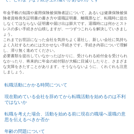
年金手帳の知識や雇用保険被保険者証について、あるいは健康保険被保
険者資格喪失証明書の書き方や退職証明書、離職票など、転職時に提出
しなくてはならない証明書や届け出は膨大です。退職時には何かとスト
レスの多い手続きが山積しますが、一つずつこれらを解決していきまし
ょう。
これまでお世話になった会社を気持ちよく退社し、新しい会社に気持ち
よく入社するためには欠かせない手続きです。手続き内容について理解
し、滞り無く進めてください。
必要書類を提出していなかったばかりに、受けられる給付金を受けられ
なかったり、将来的に年金の給付額が大幅に目減りしたりと、さまざま
な支障をきたすことがあります。そうならないように、くれぐれも注意
しましょう。
転職活動にかかる時間について
現在勤めている会社を辞めてから転職活動を始めるのは不利
ではないか
転職を考えた場合、活動を始める前に現在の職場へ退職の意
思を伝えるべきか否か
年齢の問題について