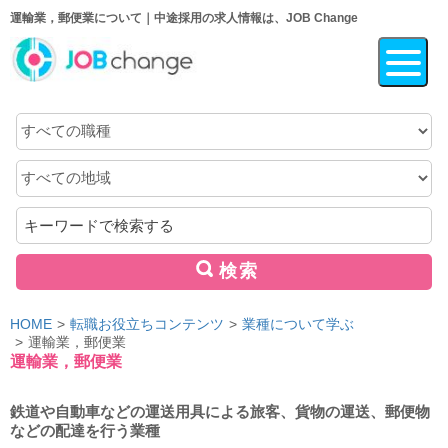
運輸業，郵便業について｜中途採用の求人情報は、JOB Change
職
種
地
域
キ
ー
ワ
検索
ー
ド
HOME
転職お役立ちコンテンツ
業種について学ぶ
運輸業，郵便業
運輸業，郵便業
鉄道や自動車などの運送用具による旅客、貨物の運送、郵便物
などの配達を行う業種