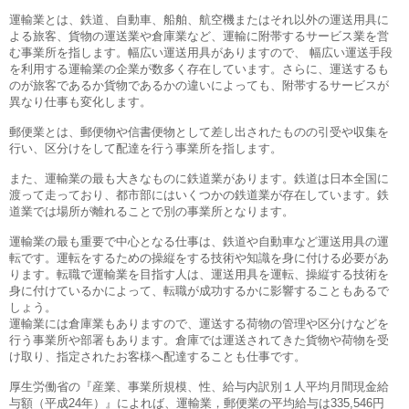
運輸業とは、鉄道、自動車、船舶、航空機またはそれ以外の運送用具に
よる旅客、貨物の運送業や倉庫業など、運輸に附帯するサービス業を営
む事業所を指します。幅広い運送用具がありますので、 幅広い運送手段
を利用する運輸業の企業が数多く存在しています。さらに、運送するも
のが旅客であるか貨物であるかの違いによっても、附帯するサービスが
異なり仕事も変化します。
郵便業とは、郵便物や信書便物として差し出されたものの引受や収集を
行い、区分けをして配達を行う事業所を指します。
また、運輸業の最も大きなものに鉄道業があります。鉄道は日本全国に
渡って走っており、都市部にはいくつかの鉄道業が存在しています。鉄
道業では場所が離れることで別の事業所となります。
運輸業の最も重要で中心となる仕事は、鉄道や自動車など運送用具の運
転です。運転をするための操縦をする技術や知識を身に付ける必要があ
ります。転職で運輸業を目指す人は、運送用具を運転、操縦する技術を
身に付けているかによって、転職が成功するかに影響することもあるで
しょう。
運輸業には倉庫業もありますので、運送する荷物の管理や区分けなどを
行う事業所や部署もあります。倉庫では運送されてきた貨物や荷物を受
け取り、指定されたお客様へ配達することも仕事です。
厚生労働省の『産業、事業所規模、性、給与内訳別１人平均月間現金給
与額（平成24年）』によれば、運輸業，郵便業の平均給与は335,546円