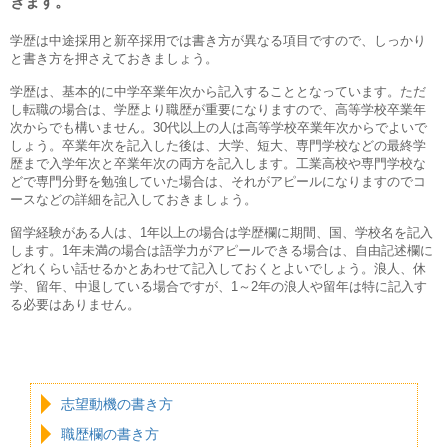
きます。
学歴は中途採用と新卒採用では書き方が異なる項目ですので、しっかり
と書き方を押さえておきましょう。
学歴は、基本的に中学卒業年次から記入することとなっています。ただ
し転職の場合は、学歴より職歴が重要になりますので、高等学校卒業年
次からでも構いません。30代以上の人は高等学校卒業年次からでよいで
しょう。卒業年次を記入した後は、大学、短大、専門学校などの最終学
歴まで入学年次と卒業年次の両方を記入します。工業高校や専門学校な
どで専門分野を勉強していた場合は、それがアピールになりますのでコ
ースなどの詳細を記入しておきましょう。
留学経験がある人は、1年以上の場合は学歴欄に期間、国、学校名を記入
します。1年未満の場合は語学力がアピールできる場合は、自由記述欄に
どれくらい話せるかとあわせて記入しておくとよいでしょう。浪人、休
学、留年、中退している場合ですが、1～2年の浪人や留年は特に記入す
る必要はありません。
履歴書・職務経歴書のテンプレートをダウンロードする
志望動機の書き方
職歴欄の書き方