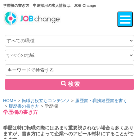
学歴欄の書き方｜中途採用の求人情報は、JOB Change
職
種
地
域
キ
ー
ワ
検索
ー
ド
HOME
転職お役立ちコンテンツ
履歴書・職務経歴書を書く
履歴書の書き方
学歴欄
学歴欄の書き方
学歴は特に転職の際にはあまり重要視されない場合も多くあり
ますが、書き方によって企業へのアピール材料にすることがで