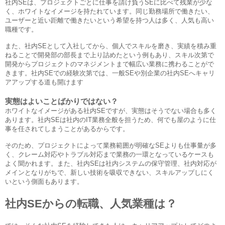
社内SEは、プロジェクトごとに仕事を請け負うSEに比べて残業が少な
く、ホワイトなイメージを持たれています。同じ勤務場所で働きたい、
ユーザーと近い距離で働きたいという希望を持つ人は多く、人気も高い
職種です。
また、社内SEとして入社してから、個人でスキルを磨き、実績を積み重
ねることで開発部の部長まで上り詰めたという例もあり、スキル次第で
開発からプロジェクトのマネジメントまで幅広い業務に携わることがで
きます。社内SEでの経験次第では、一般SEや別企業の社内SEへキャリ
アアップする道も開けます
実態はよいことばかりではない？
ホワイトなイメージがある社内SEですが、実態はそうでない場合も多く
あります。社内SEは社内のIT業務全般を担うため、何でも屋のように仕
事を任されてしまうことがあるからです。
そのため、プロジェクトによって業務範囲が明確なSEよりも仕事量が多
く、クレーム対応やトラブル対応まで業務の一環となっているケースも
よく聞かれます。また、社内SEは社内システムの保守管理、社内対応が
メインとなりがちで、新しい技術を吸収できない、スキルアップしにく
いという側面もあります。
社内SEからの転職、人気業種は？