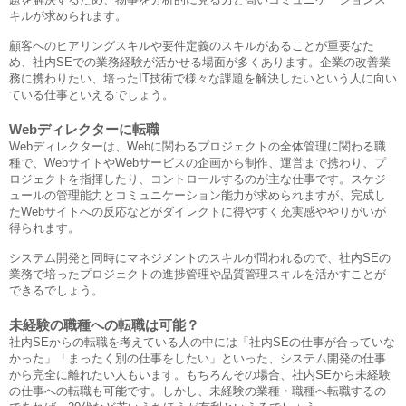
キルが求められます。
顧客へのヒアリングスキルや要件定義のスキルがあることが重要なた
め、社内SEでの業務経験が活かせる場面が多くあります。企業の改善業
務に携わりたい、培ったIT技術で様々な課題を解決したいという人に向い
ている仕事といえるでしょう。
Webディレクターに転職
Webディレクターは、Webに関わるプロジェクトの全体管理に関わる職
種で、WebサイトやWebサービスの企画から制作、運営まで携わり、プ
ロジェクトを指揮したり、コントロールするのが主な仕事です。スケジ
ュールの管理能力とコミュニケーション能力が求められますが、完成し
たWebサイトへの反応などがダイレクトに得やすく充実感ややりがいが
得られます。
システム開発と同時にマネジメントのスキルが問われるので、社内SEの
業務で培ったプロジェクトの進捗管理や品質管理スキルを活かすことが
できるでしょう。
未経験の職種への転職は可能？
社内SEからの転職を考えている人の中には「社内SEの仕事が合っていな
かった」「まったく別の仕事をしたい」といった、システム開発の仕事
から完全に離れたい人もいます。もちろんその場合、社内SEから未経験
の仕事への転職も可能です。しかし、未経験の業種・職種へ転職するの