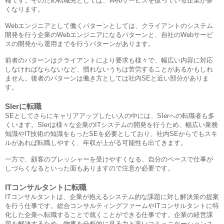
種です。そのため転職先としては、Webサービスを扱っている企業が多
くなります。
Webエンジニアとして働くパターンとしては、クライアントのシステム
開発を行う企業のWebエンジニアになるパターンと、自社のWebサービ
スの開発から運用までを行うパターンがあります。
前者のパターンはクライアントにより要求も様々で、幅広い内容に対応
しなければならないなど、慣れないうちは苦労することがあるかもしれ
ません。後者のパターンは働き方としては社内SEと近い部分がありま
す。
Slerに転職
SEとしてさらにキャリアアップしたい人の中には、SIerへの転職者も多
くいます。SIerは様々な企業のITシステムの開発を行うため、幅広い業務
知識やIT技術の知識をもったSEを必要としており、社内SEからでもスキ
ルがあれば転職しやすく、年収が上がる可能性も出てきます。
一方で、顧客のプレッシャーを受けやすくなる、自分のペースで仕事が
しづらくなるといった面もありますので注意が必要です。
ITコンサルタントに転職
ITコンサルタントは、企業が抱えるシステム的な課題に対し解決策の提案
を行う仕事です。総合コンサルティングファームやITコンサルタントに特
化した企業へ転職することで就くことができる仕事です。企業の経営課
題を解決するため、物事を分析的に見る力と高いコミュニケーションス