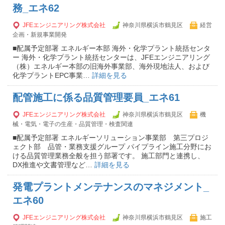
務_エネ62
JFEエンジニアリング株式会社
神奈川県横浜市鶴見区
経営
企画・新規事業開発
■配属予定部署 エネルギー本部 海外・化学プラント統括センタ
ー 海外・化学プラント統括センターは、JFEエンジニアリング
（株）エネルギー本部の旧海外事業部、海外現地法人、および
化学プラントEPC事業…
詳細を見る
配管施工に係る品質管理要員_エネ61
JFEエンジニアリング株式会社
神奈川県横浜市鶴見区
機
械・電気・電子の生産・品質管理・検査関連
■配属予定部署 エネルギーソリューション事業部 第三プロジ
ェクト部 品管・業務支援グループ パイプライン施工分野にお
ける品質管理業務全般を担う部署です。 施工部門と連携し、
DX推進や文書管理など…
詳細を見る
発電プラントメンテナンスのマネジメント_
エネ60
JFEエンジニアリング株式会社
神奈川県横浜市鶴見区
施工