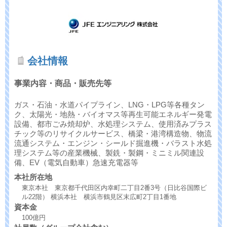
会社情報
事業内容・商品・販売先等
ガス・石油・水道パイプライン、LNG・LPG等各種タン
ク、太陽光・地熱・バイオマス等再生可能エネルギー発電
設備、都市ごみ焼却炉、水処理システム、使用済みプラス
チック等のリサイクルサービス、橋梁・港湾構造物、物流
流通システム・エンジン・シールド掘進機・バラスト水処
理システム等の産業機械、製銑・製鋼・ミニミル関連設
備、EV（電気自動車）急速充電器等
本社所在地
東京本社 東京都千代田区内幸町二丁目2番3号（日比谷国際ビ
ル22階） 横浜本社 横浜市鶴見区末広町2丁目1番地
資本金
100億円