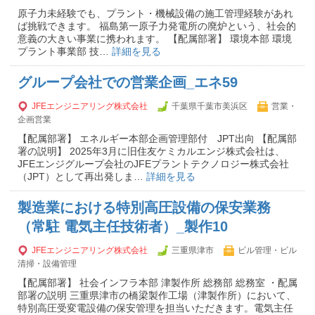
原子力未経験でも、プラント・機械設備の施工管理経験があれ
ば挑戦できます。 福島第一原子力発電所の廃炉という、社会的
意義の大きい事業に携われます。 【配属部署】 環境本部 環境
プラント事業部 技…
詳細を見る
グループ会社での営業企画_エネ59
JFEエンジニアリング株式会社
千葉県千葉市美浜区
営業・
企画営業
【配属部署】 エネルギー本部企画管理部付 JPT出向 【配属部
署の説明】 2025年3月に旧住友ケミカルエンジ株式会社は、
JFEエンジグループ会社のJFEプラントテクノロジー株式会社
（JPT）として再出発しま…
詳細を見る
製造業における特別高圧設備の保安業務
（常駐 電気主任技術者）_製作10
JFEエンジニアリング株式会社
三重県津市
ビル管理・ビル
清掃・設備管理
【配属部署】 社会インフラ本部 津製作所 総務部 総務室 ・配属
部署の説明 三重県津市の橋梁製作工場（津製作所）において、
特別高圧受変電設備の保安管理を担当いただきます。電気主任