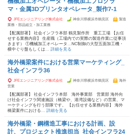
機械加工オペレータ・機械加工プログラ
マ・金属3Dプリンタオペレータ_製作7-1
JFEエンジニアリング株式会社
神奈川県横浜市鶴見区
製造
業務・部品組立・加工業務
【配属部署】 社会インフラ本部 鶴見製作所 重工工場 【お任
せする業務内容】 生産職（工場内での実際の製造作業に従事頂
きます） ①機械加工オペレータ…NC制御の大型五面加工機・
横中ぐり盤もしくは…
詳細を見る
海外橋梁案件における営業マーケティング_
社会インフラ36
JFEエンジニアリング株式会社
神奈川県横浜市鶴見区
海外
営業
【配属部署】 社会インフラ本部 海外事業部 営業部 海外向
け社会インフラ関連施設（橋梁や、港湾設備など）の営業、マ
ーケティングを行う部隊です。 【お任せする業務内容】 海外
橋梁案件における…
詳細を見る
海外橋梁・鋼構造工事における計画、設
計、プロジェクト推進担当_社会インフラ24