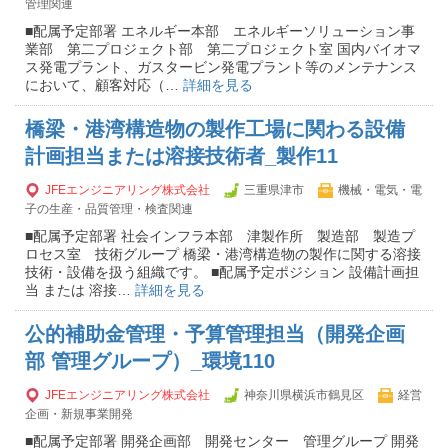
管理関連
■配属予定部署 エネルギー本部 エネルギーソリューション事
業部 第二プロジェクト部 第二プロジェクト室 国内バイオマ
ス発電プラント、ガスタービン発電プラント等のメンテナンス
において、顧客対応（…
詳細を見る
橋梁・港湾構造物の製作工場に関わる設備
計画担当または溶接技術者_製作11
JFEエンジニアリング株式会社
三重県津市
機械・電気・電
子の生産・品質管理・検査関連
■配属予定部署 社会インフラ本部 津製作所 製造部 製造プ
ロセス室 技術グループ 橋梁・港湾構造物の製作に関する溶接
技術・設備を扱う組織です。 ■配属予定ポジション 設備計画担
当 または 溶接…
詳細を見る
公的補助金管理・予算管理担当（開発企画
部 管理グループ）_環境110
JFEエンジニアリング株式会社
神奈川県横浜市鶴見区
経営
企画・新規事業開発
■配属予定部署 開発企画部 開発センター 管理グループ 開発