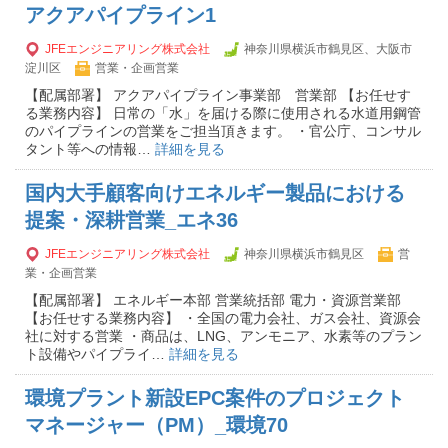
アクアパイプライン1
JFEエンジニアリング株式会社
神奈川県横浜市鶴見区、大阪市
淀川区
営業・企画営業
【配属部署】 アクアパイプライン事業部 営業部 【お任せす
る業務内容】 日常の「水」を届ける際に使用される水道用鋼管
のパイプラインの営業をご担当頂きます。 ・官公庁、コンサル
タント等への情報…
詳細を見る
国内大手顧客向けエネルギー製品における
提案・深耕営業_エネ36
JFEエンジニアリング株式会社
神奈川県横浜市鶴見区
営
業・企画営業
【配属部署】 エネルギー本部 営業統括部 電力・資源営業部
【お任せする業務内容】 ・全国の電力会社、ガス会社、資源会
社に対する営業 ・商品は、LNG、アンモニア、水素等のプラン
ト設備やパイプライ…
詳細を見る
環境プラント新設EPC案件のプロジェクト
マネージャー（PM）_環境70