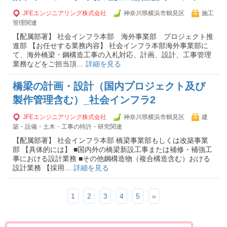
JFEエンジニアリング株式会社
神奈川県横浜市鶴見区
施工
管理関連
【配属部署】 社会インフラ本部 海外事業部 プロジェクト推
進部 【お任せする業務内容】 社会インフラ本部海外事業部に
て、海外橋梁・鋼構造工事の入札対応、計画、設計、工事管理
業務などをご担当頂…
詳細を見る
橋梁の計画・設計（国内プロジェクト及び
製作管理含む）_社会インフラ2
JFEエンジニアリング株式会社
神奈川県横浜市鶴見区
建
築・設備・土木・工事の特許・研究関連
【配属部署】 社会インフラ本部 橋梁事業部もしくは改築事業
部 【具体的には】 ■国内外の橋梁新設工事または補修・補強工
事における設計業務 ■その他鋼構造物（複合構造含む）おける
設計業務 【採用…
詳細を見る
1
2
3
4
5
»