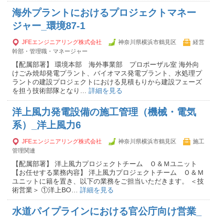
海外プラントにおけるプロジェクトマネー
ジャー_環境87-1
JFEエンジニアリング株式会社
神奈川県横浜市鶴見区
経営
幹部・管理職・マネージャー
【配属部署】 環境本部 海外事業部 プロポーザル室 海外向
けごみ焼却発電プラント、バイオマス発電プラント、水処理プ
ラントの建設プロジェクトにおける見積もりから建設フェーズ
を担う技術部隊となり…
詳細を見る
洋上風力発電設備の施工管理（機械・電気
系）_洋上風力6
JFEエンジニアリング株式会社
神奈川県横浜市鶴見区
施工
管理関連
【配属部署】 洋上風力プロジェクトチーム Ｏ＆Ｍユニット
【お任せする業務内容】 洋上風力プロジェクトチーム Ｏ＆Ｍ
ユニットに籍を置き、以下の業務をご担当いただきます。 ＜技
術営業＞ ①洋上BO…
詳細を見る
水道パイプラインにおける官公庁向け営業_