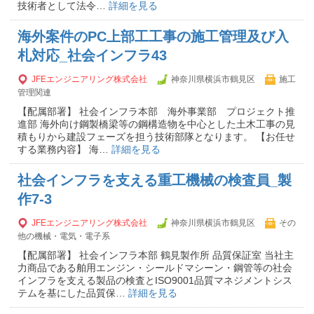
技術者として法令…
詳細を見る
海外案件のPC上部工工事の施工管理及び入
札対応_社会インフラ43
JFEエンジニアリング株式会社
神奈川県横浜市鶴見区
施工
管理関連
【配属部署】 社会インフラ本部 海外事業部 プロジェクト推
進部 海外向け鋼製橋梁等の鋼構造物を中心とした土木工事の見
積もりから建設フェーズを担う技術部隊となります。 【お任せ
する業務内容】 海…
詳細を見る
社会インフラを支える重工機械の検査員_製
作7-3
JFEエンジニアリング株式会社
神奈川県横浜市鶴見区
その
他の機械・電気・電子系
【配属部署】 社会インフラ本部 鶴見製作所 品質保証室 当社主
力商品である舶用エンジン・シールドマシーン・鋼管等の社会
インフラを支える製品の検査とISO9001品質マネジメントシス
テムを基にした品質保…
詳細を見る