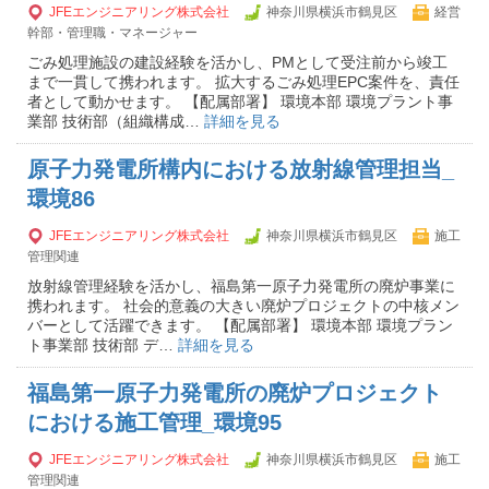
JFEエンジニアリング株式会社
神奈川県横浜市鶴見区
経営
幹部・管理職・マネージャー
ごみ処理施設の建設経験を活かし、PMとして受注前から竣工
まで一貫して携われます。 拡大するごみ処理EPC案件を、責任
者として動かせます。 【配属部署】 環境本部 環境プラント事
業部 技術部（組織構成…
詳細を見る
原子力発電所構内における放射線管理担当_
環境86
JFEエンジニアリング株式会社
神奈川県横浜市鶴見区
施工
管理関連
放射線管理経験を活かし、福島第一原子力発電所の廃炉事業に
携われます。 社会的意義の大きい廃炉プロジェクトの中核メン
バーとして活躍できます。 【配属部署】 環境本部 環境プラン
ト事業部 技術部 デ…
詳細を見る
福島第一原子力発電所の廃炉プロジェクト
における施工管理_環境95
JFEエンジニアリング株式会社
神奈川県横浜市鶴見区
施工
管理関連