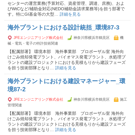
センターの運営業務(予算対応、資産管理、調達、庶務)、およ
びWtCなど/補助金対応(NEDO補助金請求業務等)を担う部署で
す。特にGI基金等の大型…
詳細を見る
海外プラントにおける設計統括_環境87-3
JFEエンジニアリング株式会社
神奈川県横浜市鶴見区
機
械・電気・電子の特許技術関連
【配属部署】 環境本部 海外事業部 プロポーザル室 海外向
けごみ焼却発電プラント、バイオマス発電プラント、水処理プ
ラントの建設プロジェクトにおける見積もりから建設フェーズ
を担う技術部隊となり…
詳細を見る
海外プラントにおける建設マネージャー_環
境87-2
JFEエンジニアリング株式会社
神奈川県横浜市鶴見区
施工
管理関連
【配属部署】 環境本部 海外事業部 プロポーザル室 海外向
けごみ焼却発電プラント、バイオマス発電プラント、水処理プ
ラントの建設プロジェクトにおける見積もりから建設フェーズ
を担う技術部隊となり…
詳細を見る