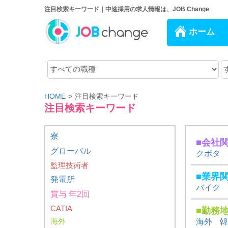
注目検索キーワード｜中途採用の求人情報は、JOB Change
ホーム
職
地
種
域
HOME
注目検索キーワード
注目検索キーワード
寮
■会社
グローバル
クボタ
監理技術者
■業界
発電所
バイク
賞与 年2回
CATIA
■勤務
海外
海外
韓