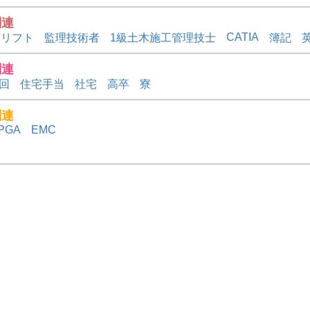
関連
CATIA
クリフト
監理技術者
1級土木施工管理技士
簿記
関連
2回
住宅手当
社宅
高卒
寮
関連
PGA
EMC