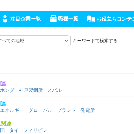
職種一覧
注目企業一覧
お役立ちコンテ
キ
ー
ワ
ー
ド
関連
ホンダ
神戸製鋼所
スバル
関連
エネルギー
グローバル
プラント
発電所
地関連
国
タイ
フィリピン