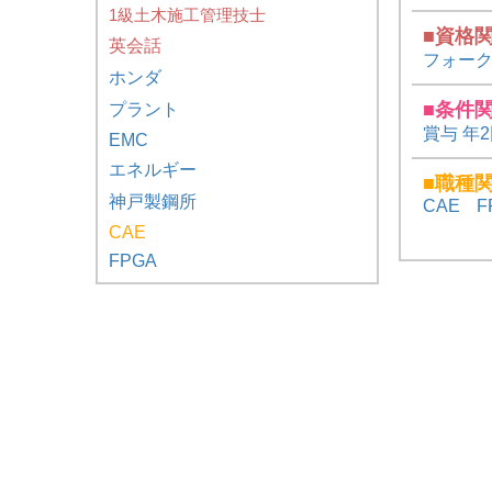
1級土木施工管理技士
■資格
英会話
フォー
ホンダ
■条件
プラント
賞与 年
EMC
エネルギー
■職種
神戸製鋼所
CAE
F
CAE
FPGA