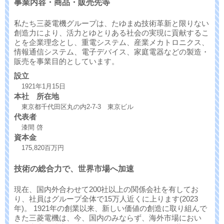
事業内容・商品・販売先等
私たち三菱電機グループは、たゆまぬ技術革新と限りない
創造力により、活力とゆとりある社会の実現に貢献するこ
とを企業理念とし、重電システム、産業メカトロニクス、
情報通信システム、電子デバイス、家庭電器などの製造・
販売を事業目的としています。
設立
1921年1月15日
本社 所在地
東京都千代田区丸の内2-7-3 東京ビル
代表者
漆間 啓
資本金
175,820百万円
技術の総合力で、世界市場へ加速
現在、国内外合わせて200社以上の関係会社を有してお
り、社員はグループ全体で15万人近くに上ります(2023
年)。 1921年の創業以来、新しい価値の創造に取り組んで
きた三菱電機は、今、国内のみならず、海外市場におい