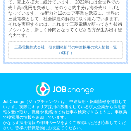
て、売上を拡大し続けています。 2022年には全世界での
売上高5兆円を突破し、そのうち約半分は海外売り上げと
なっています。 技術力と12のコア事業を武器に、世界の
三菱電機として、社会課題の解決に取り組んでいきます。
それを実現するのは、これまで三菱電機が培ってきた技術
ノウハウと、新しく仲間となってくださる方が生み出す総
合力です。
三菱電機株式会社 研究開発部門の中途採用の求人情報一覧
（4案件）
JobChange（ジョブチェンジ）は、中途採用・転職情報を掲載して
います。実際にキャリア採用の募集をしている求人企業から採用情
報を受け取り、職種や 勤務地でお仕事を検索できるように、事務局
で検索用の情報を追加しています。
かならず採用情報の詳細ページをよくご確認いただき応募してくだ
さい。皆様の転職活動にお役立てください。