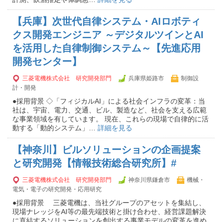
【兵庫】次世代自律システム・AIロボティ
クス開発エンジニア ～デジタルツインとAI
を活用した自律制御システム～【先進応用
開発センター】
三菱電機株式会社 研究開発部門
兵庫県姫路市
制御設
計・開発
●採用背景 ◇「フィジカルAI」による社会インフラの変革：当
社は、宇宙、電力、交通、ビル、製造など、社会を支える広範
な事業領域を有しています。 現在、これらの現場で自律的に活
動する「動的システム」…
詳細を見る
【神奈川】ビルソリューションの企画提案
と研究開発【情報技術総合研究所】#
三菱電機株式会社 研究開発部門
神奈川県鎌倉市
機械・
電気・電子の研究開発・応用研究
●採用背景 三菱電機は、当社グループのアセットを集結し、
現場ナレッジをAI等の最先端技術と掛け合わせ、経営課題解決
に直結するソリューションを創出する事業モデルの変革を進め