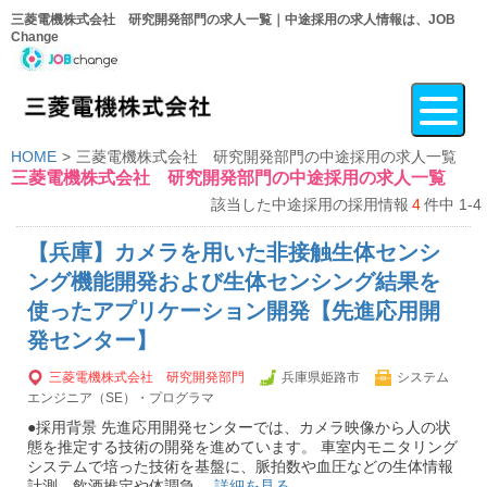
三菱電機株式会社 研究開発部門の求人一覧｜中途採用の求人情報は、JOB
Change
HOME
三菱電機株式会社 研究開発部門の中途採用の求人一覧
三菱電機株式会社 研究開発部門の中途採用の求人一覧
該当した中途採用の採用情報
4
件中 1-4
【兵庫】カメラを用いた非接触生体センシ
ング機能開発および生体センシング結果を
使ったアプリケーション開発【先進応用開
発センター】
三菱電機株式会社 研究開発部門
兵庫県姫路市
システム
エンジニア（SE）・プログラマ
●採用背景 先進応用開発センターでは、カメラ映像から人の状
態を推定する技術の開発を進めています。 車室内モニタリング
システムで培った技術を基盤に、脈拍数や血圧などの生体情報
計測、飲酒推定や体調急…
詳細を見る