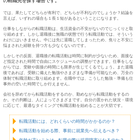
の転職先を探す場合です。
では、果たしてどちらが有利で、どちらが不利なのでしょうか？結論を
言えば、いずれの場合も１長１短があるということになります。
仕事をしながらの転職活動は、生活資金の不安がないのでじっくりと取
り組めます。しかし退職後に無職の状態で行う転職活動では、そういう
わけにはいきません。中には先に退職してしまったため、焦りと不安に
悩まされた経験を持つ方も少なくないのです。
しかしその反面、退職後の転職活動は時間に制約が少ないため、面接な
ど指定された時間で自由にスケジュールの調整ができます。仕事をしな
がらでは、受験や面接の時間にも限界が生じてくるでしょう。また退職
後であれば、受験に備えた勉強やさまざまな準備が可能なため、万全の
体制で転職活動に取り組めます。在職中では、こうした勉強・準備も仕
事外の空いた時間でしか行えません。
会社を辞めてから転職活動をするのか、勤めながら転職活動をするの
か。その判断は、人によってさまざまです。自分の置かれた状況・環境
に応じて、最適なタイミングで転職活動を始めることが大切です。
転職活動には、どれくらいの時間がかかるのか？
転職活動を始める際、事前に就業先へ伝えるべき？
年齢が高いことは、転職の際に採用障害になるのか？