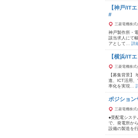
【神戸/I
#
三菱電機株式
神戸製作所・電
該当求人にて幅
アとして…
詳
【横浜/I
三菱電機株式
【募集背景】 
進、ICT活用
率化を実現…
ポジション
三菱電機株式
●受配電システ
で、発電所か
設備の製造を