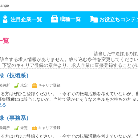
nge
職種一覧
注目企業一覧
お役立ちコンテ
一覧
該当した中途採用の採
該当する求人情報がありません。絞り込む条件を変更してくださ
、下記のキャリア登録の案件より、求人企業に直接登録することが
録（技術系）
製鋼所
未定
キャリア登録
まる方はぜひご登録ください。 ・今すぐの転職活動を考えていないが、
募集職種には該当しないが、当社で活かせそうなスキルをお持ちの方 ※
見る
録（事務系）
製鋼所
未定
キャリア登録
まる方はぜひご登録ください。 ・今すぐの転職活動を考えていないが、