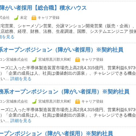
卒 障がい者採用【総合職】積水ハウス
式会社
未定
キャリア登録
住宅営業、シャーメゾン営業、分譲マンション開発営業（販売・企画）、
支店総務、経理、財務、法務、生産調達、国際、システムエンジニア 技
細を見る
T系オープンポジション（障がい者採用）※契約社員
ロン宮城株式会社
宮城県黒川郡大和町
キャリア登録
ーズに入った半導体製造装置市場売上高2兆4,315億円、営業利益6,973億
月期）「企業の成長は人、社員は価値創出の源泉」、チャレンジできる機
良い…
詳細を見る
務系オープンポジション（障がい者採用）※契約社員
ロン宮城株式会社
宮城県黒川郡大和町
キャリア登録
ーズに入った半導体製造装置市場売上高2兆4,315億円、営業利益6,973億
月期）「企業の成長は人、社員は価値創出の源泉」、チャレンジできる機
良い…
詳細を見る
ープンポジション（障がい者採用）※契約社員