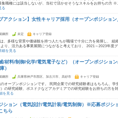
募集職種には該当しないが、当社で活かせそうなスキルをお持ちの方 ※
見る
ブアクション】女性キャリア採用（オープンポジション
製鋼所
未定
キャリア登録
社は、多様な背景や価値観を持つ人たちが職場で十分に力を発揮し、 組
より、活力ある事業展開につながると考えており、 2021～2023年度
詳細を見る
械/材料/制御/化学/電気電子など）（オープンポジション
兵庫）
製鋼所
兵庫県神戸市西区、加古川市、高砂市
キャリア登録
職のオープンポジションです。 民間企業での研究経験者はもちろん、学
程）の研究経験、ポスドクなどアカデミアでの研究経験をお持ちの方を
細を見る
ジション（電気設計/電気計装/電気制御）※応募ポジシ
こちら