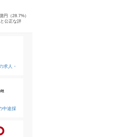
円（28.7%）
会と公正な評
の求人・
の中途採
）