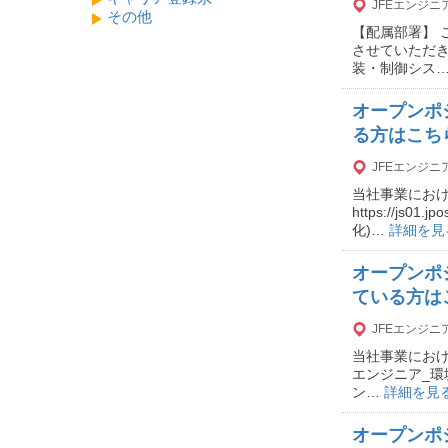
JFEエンジ
その他
【配属部署】
させていただ
装・制御シス
オープンポ
る方はこち
JFEエンジ
当社事業におけ
https://js01
化)…
詳細を見
オープンポ
ている方は
JFEエンジ
当社事業におけ
エンジニア_環境60 h
ン…
詳細を見
オープンポ