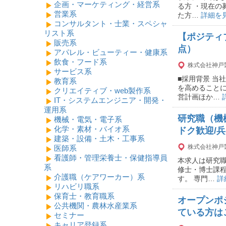
企画・マーケティング・経営系
る方 ・現在の
営業系
た方…
詳細を
コンサルタント・士業・スペシャ
リスト系
【ポジティ
販売系
点）
アパレル・ビューティー・健康系
飲食・フード系
株式会社神戸
サービス系
■採用背景 当
教育系
を高めることに
クリエイティブ・web製作系
営計画ほか…
IT・システムエンジニア・開発・
運用系
研究職（機
機械・電気・電子系
化学・素材・バイオ系
ドク歓迎/
建築・設備・土木・工事系
株式会社神戸
医師系
看護師・管理栄養士・保健指導員
本求人は研究
系
修士・博士課
介護職（ケアワーカー）系
す。 専門…
詳
リハビリ職系
保育士・教育職系
オープンポ
公共機関・農林水産業系
ている方は
セミナー
キャリア登録系