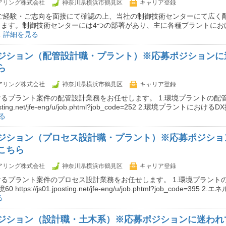
ニアリング株式会社
神奈川県横浜市鶴見区
キャリア登録
 ご経験・ご志向を面接にて確認の上、当社の制御技術センターにて広く
きます。制御技術センターには4つの部署があり、主に各種プラントにお
…
詳細を見る
ジション（配管設計職・プラント）※応募ポジションに
ら
ニアリング株式会社
神奈川県横浜市鶴見区
キャリア登録
るプラント案件の配管設計業務をお任せします。 1.環境プラントの配管
.jposting.net/jfe-eng/u/job.phtml?job_code=252 2.環境プラントにお
る
ジション（プロセス設計職・プラント）※応募ポジショ
こちら
ニアリング株式会社
神奈川県横浜市鶴見区
キャリア登録
るプラント案件のプロセス設計業務をお任せします。 1.環境プラント
ttps://js01.jposting.net/jfe-eng/u/job.phtml?job_code=395
る
ジション（設計職・土木系）※応募ポジションに迷われ