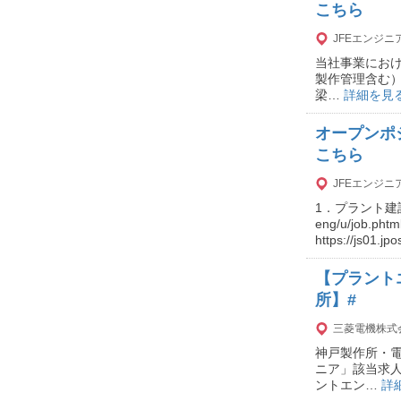
こちら
JFEエンジ
当社事業におけ
製作管理含む）_社会イン
梁…
詳細を見
オープンポ
こちら
JFEエンジ
1．プラント建設にお
eng/u/job
https://js01.jp
【プラント
所】#
三菱電機株式
神戸製作所・
ニア」該当求
ントエン…
詳