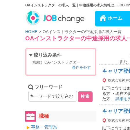
OAインストラクターの求人一覧｜中途採用の求人情報は、JOB Cha
ホーム
HOME
OAインストラクターの中途採用の求人一覧
OAインストラクターの中途採用の求人
絞り込み条件
また
（職種）OAインストラクター
条件を外す
キャリア登
株式会社神戸
フリーワード
以下に当ては
る方 ・現在の
検索
た方…
詳細を
キャリア登
職種
株式会社神戸
事務・管理系
以下に当ては