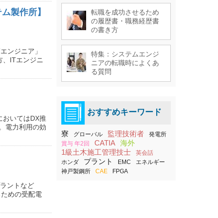
テム製作所】
転職を成功させるため
の履歴書・職務経歴書
の書き方
Tエンジニア」
特集：システムエンジ
、ITエンジニ
ニアの転職時によくあ
る質問
おすすめキーワード
おいてはDX推
。電力利用の効
寮
監理技術者
グローバル
発電所
CATIA
海外
賞与 年2回
1級土木施工管理技士
英会話
プラント
ホンダ
EMC
エネルギー
神戸製鋼所
CAE
FPGA
プラントなど
るための受配電