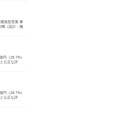
開発型営業 事
術職（設計・施
円（28.7%）
会と公正な評
円（28.7%）
会と公正な評