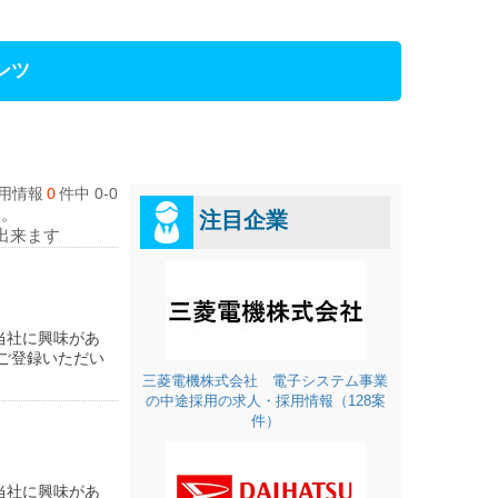
ンツ
用情報
0
件中 0-0
い。
注目企業
出来ます
当社に興味があ
ご登録いただい
三菱電機株式会社 電子システム事業
の中途採用の求人・採用情報（128案
件）
当社に興味があ