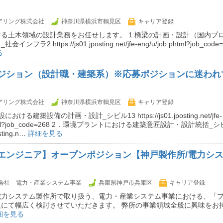
ニアリング株式会社
神奈川県横浜市鶴見区
キャリア登録
る土木領域の設計業務をお任せします。 1.橋梁の計画・設計（国内プ
フラ2 https://js01.jposting.net/jfe-eng/u/job.phtml?job_cod
る
ジション（設計職・建築系）※応募ポジションに迷われ
ニアリング株式会社
神奈川県横浜市鶴見区
キャリア登録
ける建築設備の計画・設計_シビル13 https://js01.jposting.net/jfe-
.phtml?job_code=268 2．環境プラントにおける建築意匠設計・設計統括_シ
osting.n…
詳細を見る
エンジニア】オープンポジション【神戸製作所/電力シ
会社 電力・産業システム事業
兵庫県神戸市兵庫区
キャリア登録
電力システム製作所で取り扱う、電力・産業システム事業における、「
人にて幅広く検討させていただきます。 弊所の事業領域全般に興味をお
細を見る