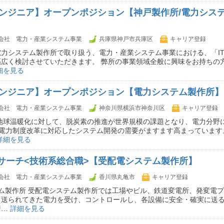
Tエンジニア】オープンポジション【神戸製作所/電力シス
会社 電力・産業システム事業
兵庫県神戸市兵庫区
キャリア登録
力システム製作所で取り扱う、電力・産業システム事業における、「I
広く検討させていただきます。 弊所の事業領域全般に興味をお持ちの方
細を見る
Tエンジニア】オープンポジション【電力システム製作所】
会社 電力・産業システム事業
神奈川県横浜市神奈川区
キャリア登録
地球温暖化に対して、脱炭素の推進が世界規模の課題となり、電力分野に
、電力制度改革に対応したシステム開発の需要がますます高まっています
詳細を見る
サーチ<技術系総合職>【受配電システム製作所】
会社 電力・産業システム事業
香川県丸亀市
キャリア登録
ム製作所 受配電システム製作所では工場やビル、鉄道変電所、発変電
ら送られてきた電力を受け、コントロールし、各設備に安全・確実に送
行…
詳細を見る