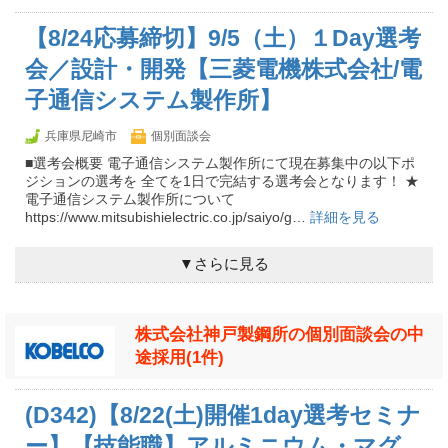
【8/24応募締切】9/5（土）１Day選考
会／設計・開発【三菱電機株式会社/電
子通信システム製作所】
兵庫県尼崎市
個別面談会
■選考会概要 電子通信システム製作所にて現在募集中の以下ポ
ジションの選考を 全てを1日で完結する選考会となります！ ★
電子通信システム製作所について
https://www.mitsubishielectric.co.jp/saiyo/g…
詳細を見る
▼さらに見る
株式会社神戸製鋼所の個別面談会の中
途採用(1件)
(D342)【8/22(土)開催1day選考セミナ
ー】【技能職】アルミニウム・マグ