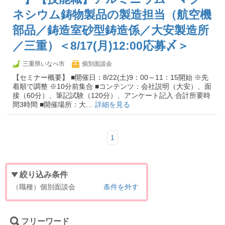
ネシウム鋳物製品の製造担当（航空機
部品／鋳造室砂型鋳造係／大安製造所
／三重）＜8/17(月)12:00応募〆＞
三重県いなべ市
個別面談会
【セミナー概要】 ■開催日：8/22(土)9：00～11：15開始 ※先
着順で調整 ※10分前集合 ■コンテンツ：会社説明（大安）、面
接（60分）、筆記試験（120分）、アンケート記入 合計所要時
間3時間 ■開催場所：大…
詳細を見る
1
絞り込み条件
（職種）個別面談会
条件を外す
フリーワード