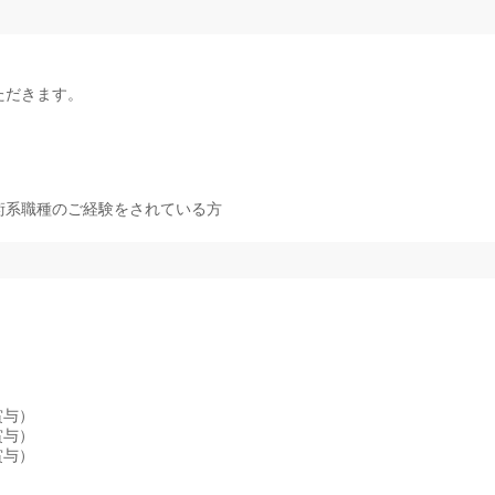
ただきます。
術系職種のご経験をされている方
賞与）
賞与）
賞与）