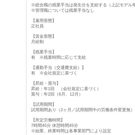
※総合職の残業手当は発生分を支給する（上記モデル年
※管理職については残業手当なし
【雇用形態】
正社員
【賃金形態】
月給制
【残業手当】
有 ※残業時間に応じて支給
【通勤手当（交通費支給）】
有 ※会社規定に基づく
【昇給・賞与】
昇給：年1回 （会社規定に基づく）
賞与：年2回（6月、12月）
【試用期間】
試用期間あり（2ヶ月／試用期間中の労働条件変更無）
【所定労働時間】
7時間45分 休憩時間45分
※始業、終業時間は各事業部門により設定