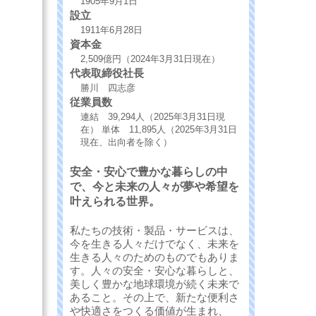
1905年9月1日
設立
1911年6月28日
資本金
2,509億円（2024年3月31日現在）
代表取締役社長
勝川 四志彦
従業員数
連結 39,294人（2025年3月31日現
在） 単体 11,895人（2025年3月31日
現在、出向者を除く）
安全・安心で豊かな暮らしの中
で、今と未来の人々が夢や希望を
叶えられる世界。
私たちの技術・製品・サービスは、
今を生きる人々だけでなく、未来を
生きる人々のためのものでもありま
す。人々の安全・安心な暮らしと、
美しく豊かな地球環境が続く未来で
あること。その上で、新たな便利さ
や快適さをつくる価値が生まれ、