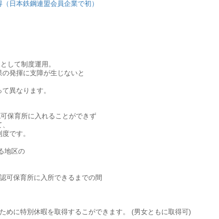
得（日本鉄鋼連盟会員企業で初）
限として制度運用。
果の発揮に支障が生じないと
って異なります。
認可保育所に入れることができず
て、
制度です。
る地区の
ら認可保育所に入所できるまでの間
ために特別休暇を取得するこができます。 (男女ともに取得可)