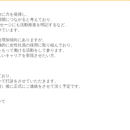
分に力を発揮し、
展開につながると考えており、
メッセージにも活動推進を明記するなど、
けています。
は増加傾向にありますが、
極的に女性社員の採用に取り組んでおり、
をもって働ける活動をして参ります。
しいキャリアを実現させたい方、
ており、
いて打診をさせていただきます。
接）後に正式にご連絡をさせて頂く予定です。
いて