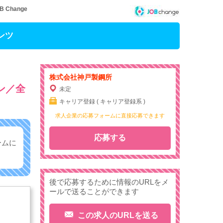
hange
ンツ
株式会社神戸製鋼所
ン／全
未定
キャリア登録 ( キャリア登録系 )
求人企業の応募フォームに直接応募できます
応募する
ームに
後で応募するために情報のURLをメ
ールで送ることができます
この求人のURLを送る