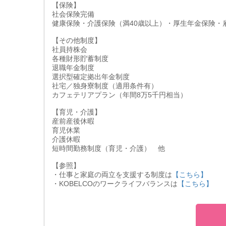
【保険】
社会保険完備
健康保険・介護保険（満40歳以上）・厚生年金保険・
【その他制度】
社員持株会
各種財形貯蓄制度
退職年金制度
選択型確定拠出年金制度
社宅／独身寮制度（適用条件有）
カフェテリアプラン（年間8万5千円相当）
【育児・介護】
産前産後休暇
育児休業
介護休暇
短時間勤務制度（育児・介護） 他
【参照】
・仕事と家庭の両立を支援する制度は
【こちら】
・KOBELCOのワークライフバランスは
【こちら】