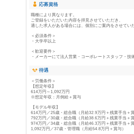
応募資格
職種により異なります。
ご登録をいただいた内容を拝見させていただき、
適した求人がある場合には、個別にご案内をさせてい
＜必須条件＞
・大学卒以上
＜歓迎要件＞
・メーカーにて法人営業・コーポレートスタッフ・技
待遇
＜労働条件＞
【想定年収】
614万円～1,092万円
※想定年収：月例給＋賞与
【モデル年収】
614万円／25歳・総合職（月給32.9万円＋残業手当＋
792万円／30歳・総合職（月給38.6万円＋残業手当＋
974万円／34歳・総合職（月給46.3万円＋残業手当＋
1,092万円／37歳・管理職（月給54.8万円＋賞与）