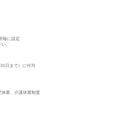
所毎に設定
さい。
31日まで）に付与
児休業、介護休業制度