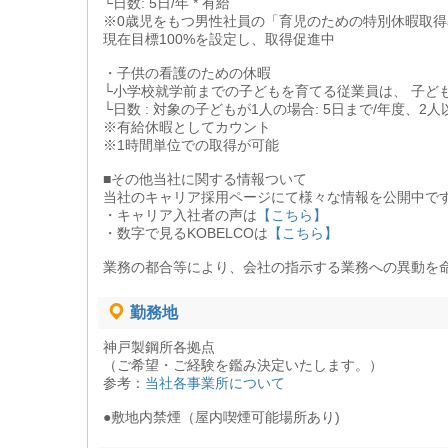
└日数: 5日/年 * 有給
※0歳児をもつ男性社員の「育児のための特別休暇取得率
現在目標100%を設定し、取得促進中
・子供の看護のための休暇
└小学校就学前までの子どもを育てる従業員は、 子ど
└日数 : 対象の子どもが1人の場合: 5日まで/年度、2人
※有給休暇としてカウント
※1時間単位での取得が可能
■その他当社に関する情報ついて
当社のキャリア採用ページにて様々な情報を公開中で
・キャリア入社者の声は
【こちら】
・数字で見るKOBELCOは
【こちら】
業務の都合等により、会社の指示する業務への異動を
勤務地
神戸製鋼所各拠点
（ご希望・ご経験を鑑み決定いたします。）
参考：
当社各事業所について
●敷地内禁煙（屋内喫煙可能場所あり)