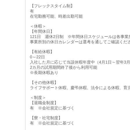
【フレックスタイム制】
有
在宅勤務可能、時差出勤可能
＜休暇＞
【年間休日】
121日 週休2日制 ※年間休日スケジュールは各事業
事業所別の休日カレンダーは選考を通してご確認くだ
【有給休暇】
0～22日
入社した月に応じて当該休暇年度中（4月1日～翌年3月
2カ月の試用期間終了後から利用可能
※長期休暇あり
【その他休暇】
ライフサポート休暇、慶弔休暇、法令による休暇、育
＜制度＞
【退職金制度】
有 ※会社規定に基づく
【寮・社宅制度】
有 ※会社規定に基づく