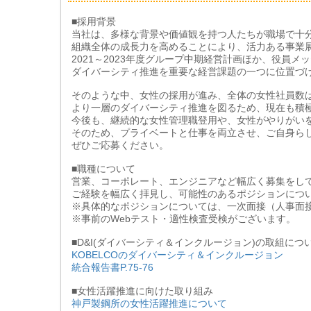
■採用背景
当社は、多様な背景や価値観を持つ人たちが職場で十
組織全体の成長力を高めることにより、活力ある事業
2021～2023年度グループ中期経営計画ほか、役員
ダイバーシティ推進を重要な経営課題の一つに位置づ
そのような中、女性の採用が進み、全体の女性社員数
より一層のダイバーシティ推進を図るため、現在も積
今後も、継続的な女性管理職登用や、女性がやりがい
そのため、プライベートと仕事を両立させ、ご自身ら
ぜひご応募ください。
■職種について
営業、コーポレート、エンジニアなど幅広く募集をし
ご経験を幅広く拝見し、可能性のあるポジションにつ
※具体的なポジションについては、一次面接（人事面
※事前のWebテスト・適性検査受検がございます。
■D&I(ダイバーシティ＆インクルージョン)の取組につ
KOBELCOのダイバーシティ＆インクルージョン
統合報告書P.75-76
■女性活躍推進に向けた取り組み
神戸製鋼所の女性活躍推進について