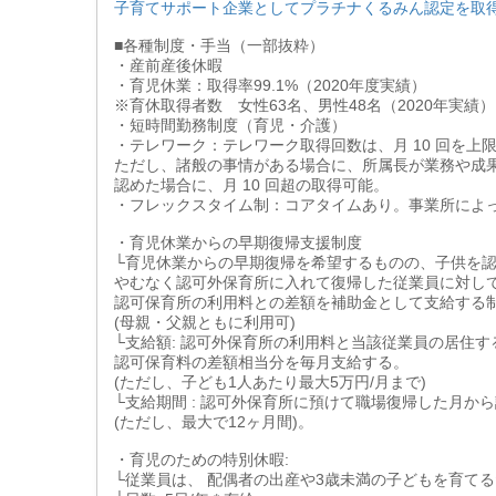
子育てサポート企業としてプラチナくるみん認定を取
■各種制度・手当（一部抜粋）
・産前産後休暇
・育児休業：取得率99.1%（2020年度実績）
※育休取得者数 女性63名、男性48名（2020年実績）
・短時間勤務制度（育児・介護）
・テレワーク：テレワーク取得回数は、月 10 回を上
ただし、諸般の事情がある場合に、所属長が業務や成
認めた場合に、月 10 回超の取得可能。
・フレックスタイム制：コアタイムあり。事業所によ
・育児休業からの早期復帰支援制度
└育児休業からの早期復帰を希望するものの、子供を
やむなく認可外保育所に入れて復帰した従業員に対し
認可保育所の利用料との差額を補助金として支給する
(母親・父親ともに利用可)
└支給額: 認可外保育所の利用料と当該従業員の居住す
認可保育料の差額相当分を毎月支給する。
(ただし、子ども1人あたり最大5万円/月まで)
└支給期間 : 認可外保育所に預けて職場復帰した月か
(ただし、最大で12ヶ月間)。
・育児のための特別休暇:
└従業員は、 配偶者の出産や3歳未満の子どもを育てる