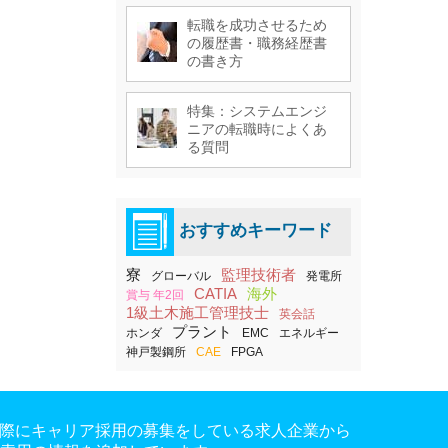
転職を成功させるため
の履歴書・職務経歴書
の書き方
特集：システムエンジ
ニアの転職時によくあ
る質問
おすすめキーワード
寮
監理技術者
グローバル
発電所
CATIA
海外
賞与 年2回
1級土木施工管理技士
英会話
プラント
ホンダ
EMC
エネルギー
神戸製鋼所
CAE
FPGA
。実際にキャリア採用の募集をしている求人企業から