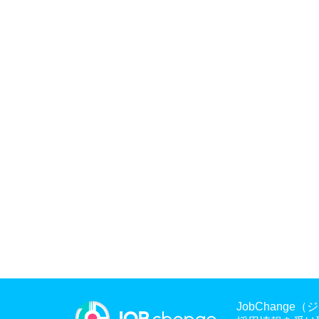
JobChan