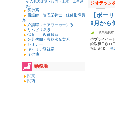
その他の建築・設備・土木・工事系
ジオテック
(
58
)
医師系
【ボーリ
看護師・管理栄養士・保健指導員
系
8月から
介護職（ケアワーカー）系
リハビリ職系
千葉県船橋市
保育士・教育職系
公共機関・農林水産業系
◎プライベート
給取得日数11
セミナー
祝い金10…
詳
キャリア登録系
その他
勤務地
関東
関西