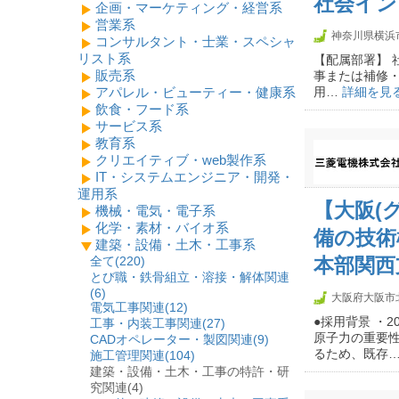
社会イン
企画・マーケティング・経営系
営業系
神奈川県横浜
コンサルタント・士業・スペシャ
リスト系
【配属部署】 
販売系
事または補修・
アパレル・ビューティー・健康系
用…
詳細を見
飲食・フード系
サービス系
教育系
クリエイティブ・web製作系
IT・システムエンジニア・開発・
運用系
【大阪(
機械・電気・電子系
化学・素材・バイオ系
備の技術
建築・設備・土木・工事系
全て(
220
)
本部関西
とび職・鉄骨組立・溶接・解体関連
(
6
)
大阪府大阪市
電気工事関連(
12
)
●採用背景 ・
工事・内装工事関連(
27
)
原子力の重要
CADオペレーター・製図関連(
9
)
るため、既存
施工管理関連(
104
)
建築・設備・土木・工事の特許・研
究関連(4)