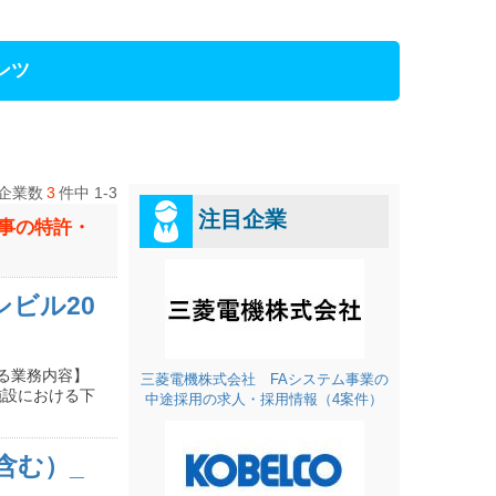
ンツ
企業数
3
件中 1-3
注目企業
工事の特許・
ビル20
る業務内容】
三菱電機株式会社 FAシステム事業の
施設における下
中途採用の求人・採用情報（4案件）
含む）_