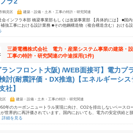
フラ2
市鶴見区
建築・設備・土木・工事の特許・研究関連
社会インフラ本部 橋梁事業部もしくは改築事業部 【具体的には】 ■国
補強工事における設計業務 ■その他鋼構造物（複合構造含む）おける設
る
三菱電機株式会社 電力・産業システム事業の建築・
工事の特許・研究関連の中途採用(1件)
グランフロント大阪) /WEB面接可】電力プ
検討(耐震評価・DX推進)【エネルギーシ
支社】
北区
建築・設備・土木・工事の特許・研究関連
2050年のカーボンニュートラル実現に向け、CO2を排出しないベースロ
性が世界的に再評価されています。国内においても、電力の安定供給と
…
詳細を見る