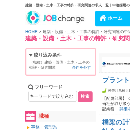
建築・設備・土木・工事の特許・研究関連の求人一覧｜中途採用の求人
ホーム
HOME
建築・設備・土木・工事の特許・研究関連の中
建築・設備・土木・工事の特許・研究関
絞り込み条件
（職種）建築・設備・土木・工事の
特許・研究関連
条件を外す
プラント
フリーワード
神奈川県横浜
検索
【配属部署】 
当社が取り扱
記業務…
詳細
職種
橋梁の計
事務・管理系