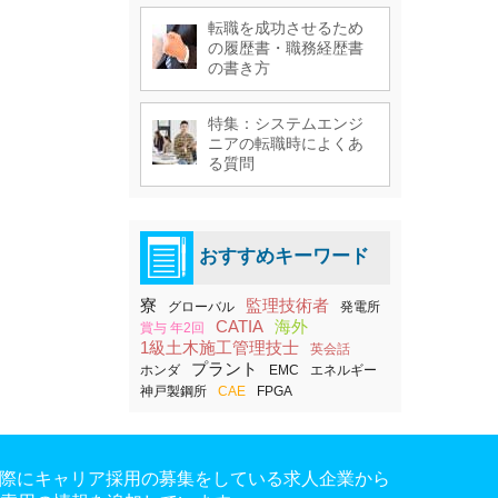
転職を成功させるため
の履歴書・職務経歴書
の書き方
特集：システムエンジ
ニアの転職時によくあ
る質問
おすすめキーワード
寮
監理技術者
グローバル
発電所
CATIA
海外
賞与 年2回
1級土木施工管理技士
英会話
プラント
ホンダ
EMC
エネルギー
神戸製鋼所
CAE
FPGA
。実際にキャリア採用の募集をしている求人企業から