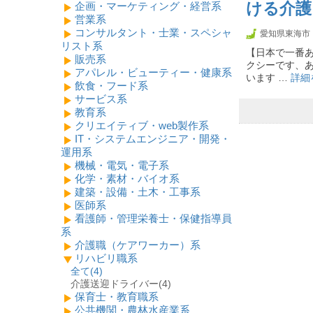
企画・マーケティング・経営系
ける介護
営業系
コンサルタント・士業・スペシャ
愛知県東海市
リスト系
【日本で一番あ
販売系
クシーです、あ
アパレル・ビューティー・健康系
います …
詳細
飲食・フード系
サービス系
教育系
クリエイティブ・web製作系
IT・システムエンジニア・開発・
運用系
機械・電気・電子系
化学・素材・バイオ系
建築・設備・土木・工事系
医師系
看護師・管理栄養士・保健指導員
系
介護職（ケアワーカー）系
リハビリ職系
全て(
4
)
介護送迎ドライバー(4)
保育士・教育職系
公共機関・農林水産業系