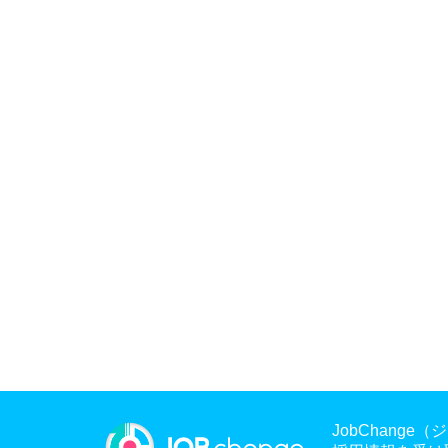
JobChan