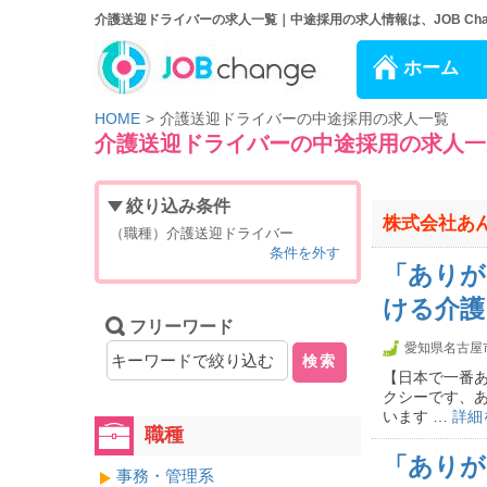
介護送迎ドライバーの求人一覧｜中途採用の求人情報は、JOB Cha
ホーム
HOME
介護送迎ドライバーの中途採用の求人一覧
介護送迎ドライバーの中途採用の求人一
絞り込み条件
株式会社あ
（職種）介護送迎ドライバー
条件を外す
「ありが
ける介護
フリーワード
愛知県名古屋
検索
【日本で一番あ
クシーです、あ
います …
詳細
職種
「ありが
事務・管理系