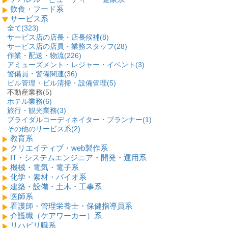
飲食・フード系
サービス系
全て(
323
)
サービス店の店長・店長候補(
8
)
サービス店の店員・業務スタッフ(
28
)
作業・配送・物流(
226
)
アミューズメント・レジャー・イベント(
3
)
警備員・警備関連(
36
)
ビル管理・ビル清掃・設備管理(
5
)
不動産業務(5)
ホテル業務(
6
)
旅行・観光業務(
3
)
ブライダルコーディネイター・プランナー(
1
)
その他のサービス系(
2
)
教育系
クリエイティブ・web製作系
IT・システムエンジニア・開発・運用系
機械・電気・電子系
化学・素材・バイオ系
建築・設備・土木・工事系
医師系
看護師・管理栄養士・保健指導員系
介護職（ケアワーカー）系
リハビリ職系