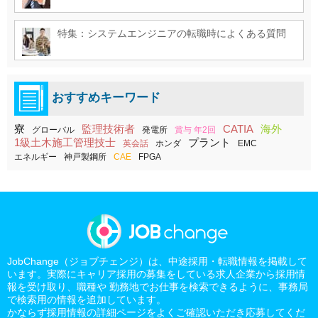
特集：システムエンジニアの転職時によくある質問
おすすめキーワード
寮
監理技術者
CATIA
海外
グローバル
発電所
賞与 年2回
1級土木施工管理技士
プラント
英会話
ホンダ
EMC
エネルギー
神戸製鋼所
CAE
FPGA
JobChange（ジョブチェンジ）は、中途採用・転職情報を掲載して
います。実際にキャリア採用の募集をしている求人企業から採用情
報を受け取り、職種や 勤務地でお仕事を検索できるように、事務局
で検索用の情報を追加しています。
かならず採用情報の詳細ページをよくご確認いただき応募してくだ