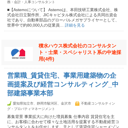
務・会計・人事コンサルタント
■【Astemoについて】 Astemoは、本田技研工業株式会社、株
式会社日立製作所、JICキャピタル株式会社による共同出資会
社であり、自動車部品のグローバルメガサプライヤーとして、
世界中で約80,000人の従業員…
詳細を見る
積水ハウス株式会社のコンサルタン
ト・士業・スペシャリスト系の中途採
用(4件)
営業職_賃貸住宅、事業用建築物の企
画提案及び経営コンサルティング_中
部建築事業本部
愛知県知立市、静岡市駿河区、金沢市
不動産コンサルティン
グ・プロパティマネージメント
募集背景 事業拡大に向けた増員募集 仕事内容 賃貸住宅を主
に、お客様に合わせて様々な土地活用を提案する不動産経営コ
ンサルタントをお任せします。主として賃貸住宅シャーメゾン