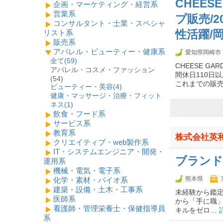
CHEES
企画・マーケティング・経営系
営業系
プ販売/2
コンサルタント・士業・スペシャ
リスト系
性活躍/岡
販売系
アパレル・ビューティー・健康系
愛知県岡崎市
全て(
59
)
CHEESE 
アパレル・コスメ・ファッション
間休日110日
(54)
これまでの販
ビューティー・美容(
4
)
健康・マッサージ・治療・フィット
ネス(
1
)
飲食・フード系
サービス系
教育系
株式会社英
クリエイティブ・web製作系
IT・システムエンジニア・開発・
ブランド
運用系
機械・電気・電子系
熊本県
化学・素材・バイオ系
建築・設備・土木・工事系
未経験から鑑
医師系
から「手に職
看護師・管理栄養士・保健指導員
キルをゼロ…
系