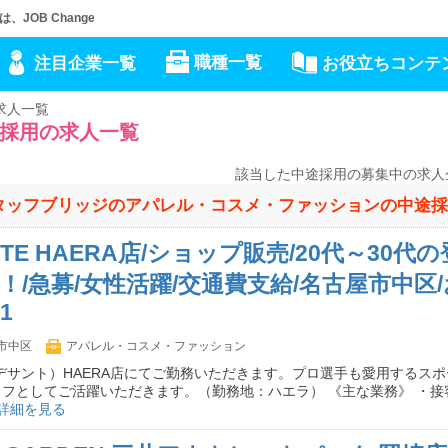
OB Change
職種一覧
注目企業一覧
お役立ちコンテ
求人一覧
採用の求人一覧
該当した中途採用の募集中の求人
ッフブリッジのアパレル・コスメ・ファッションの中途採用(
NTE HAERA店/ショップ販売/20代～30代
％！/急募/女性活躍/交通費支給/名古屋市中区
1
市中区
アパレル・コスメ・ファッション
E（デサント）HAERA店にてご勤務いただきます。プロ選手も愛用するス
フとしてご活躍いただきます。（勤務地：ハエラ） 《主な業務》 ・接
詳細を見る