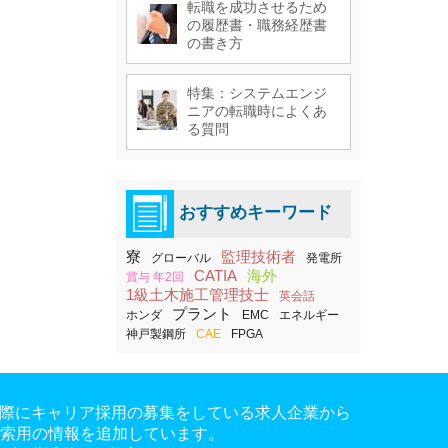
転職を成功させるため
の履歴書・職務経歴書
の書き方
特集：システムエンジ
ニアの転職時によくあ
る質問
おすすめキーワード
寮
監理技術者
グローバル
発電所
CATIA
海外
賞与 年2回
1級土木施工管理技士
英会話
プラント
ホンダ
EMC
エネルギー
神戸製鋼所
CAE
FPGA
。実際にキャリア採用の募集をしている求人企業から
検索用の情報を追加しています。