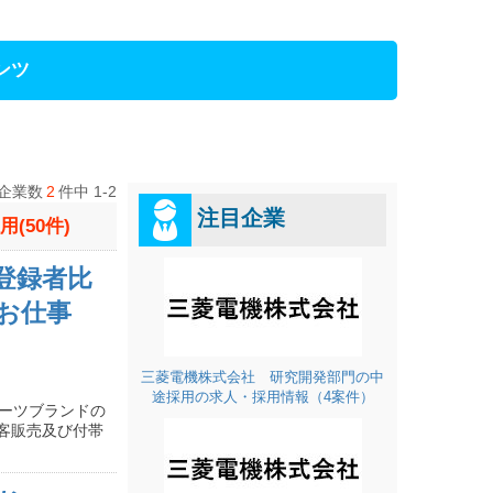
ンツ
企業数
2
件中 1-2
注目企業
50件)
の登録者比
/お仕事
三菱電機株式会社 研究開発部門の中
途採用の求人・採用情報（4案件）
ポーツブランドの
客販売及び付帯