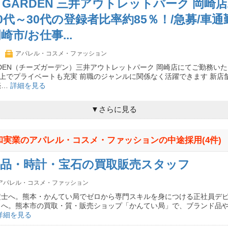
E GARDEN 三井アウトレットパーク 岡崎
0代～30代の登録者比率約85％！/急募/車通
崎市/お仕事...
アパレル・コスメ・ファッション
GARDEN（チーズガーデン）三井アウトレットパーク 岡崎店にてご勤務い
以上でプライベートも充実 前職のジャンルに関係なく活躍できます 新店
売…
詳細を見る
▼さらに見る
和実業のアパレル・コスメ・ファッションの中途採用(4件)
品・時計・宝石の買取販売スタッフ
アパレル・コスメ・ファッション
定士へ。熊本・かんてい局でゼロから専門スキルを身につける正社員デビ
」へ。熊本市の買取・質・販売ショップ「かんてい局」で、ブランド品
詳細を見る