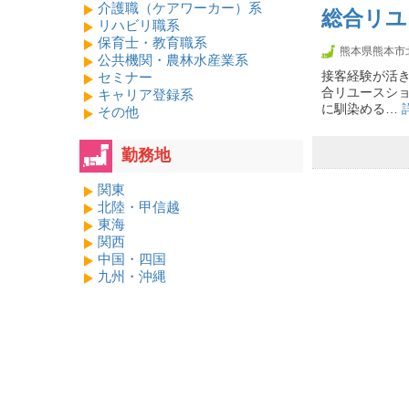
介護職（ケアワーカー）系
総合リユ
リハビリ職系
保育士・教育職系
熊本県熊本市
公共機関・農林水産業系
接客経験が活
セミナー
合リユースシ
キャリア登録系
に馴染める…
その他
勤務地
関東
北陸・甲信越
東海
関西
中国・四国
九州・沖縄