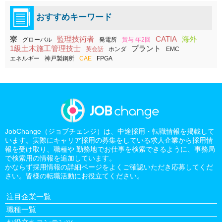
おすすめキーワード
寮
監理技術者
CATIA
海外
グローバル
発電所
賞与 年2回
1級土木施工管理技士
プラント
英会話
ホンダ
EMC
エネルギー
神戸製鋼所
CAE
FPGA
JobChange（ジョブチェンジ）は、中途採用・転職情報を掲載して
います。実際にキャリア採用の募集をしている求人企業から採用情
報を受け取り、職種や 勤務地でお仕事を検索できるように、事務局
で検索用の情報を追加しています。
かならず採用情報の詳細ページをよくご確認いただき応募してくだ
さい。皆様の転職活動にお役立てください。
注目企業一覧
職種一覧