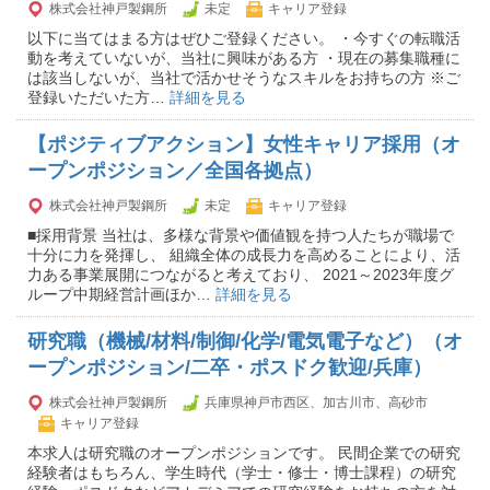
株式会社神戸製鋼所
未定
キャリア登録
以下に当てはまる方はぜひご登録ください。 ・今すぐの転職活
動を考えていないが、当社に興味がある方 ・現在の募集職種に
は該当しないが、当社で活かせそうなスキルをお持ちの方 ※ご
登録いただいた方…
詳細を見る
【ポジティブアクション】女性キャリア採用（オ
ープンポジション／全国各拠点）
株式会社神戸製鋼所
未定
キャリア登録
■採用背景 当社は、多様な背景や価値観を持つ人たちが職場で
十分に力を発揮し、 組織全体の成長力を高めることにより、活
力ある事業展開につながると考えており、 2021～2023年度グ
ループ中期経営計画ほか…
詳細を見る
研究職（機械/材料/制御/化学/電気電子など）（オ
ープンポジション/二卒・ポスドク歓迎/兵庫）
株式会社神戸製鋼所
兵庫県神戸市西区、加古川市、高砂市
キャリア登録
本求人は研究職のオープンポジションです。 民間企業での研究
経験者はもちろん、学生時代（学士・修士・博士課程）の研究