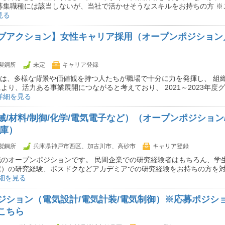
募集職種には該当しないが、当社で活かせそうなスキルをお持ちの方 ※
見る
ブアクション】女性キャリア採用（オープンポジション
製鋼所
未定
キャリア登録
社は、多様な背景や価値観を持つ人たちが職場で十分に力を発揮し、 組
より、活力ある事業展開につながると考えており、 2021～2023年度
詳細を見る
械/材料/制御/化学/電気電子など）（オープンポジション
兵庫）
製鋼所
兵庫県神戸市西区、加古川市、高砂市
キャリア登録
職のオープンポジションです。 民間企業での研究経験者はもちろん、学
程）の研究経験、ポスドクなどアカデミアでの研究経験をお持ちの方を
細を見る
ジション（電気設計/電気計装/電気制御）※応募ポジシ
こちら