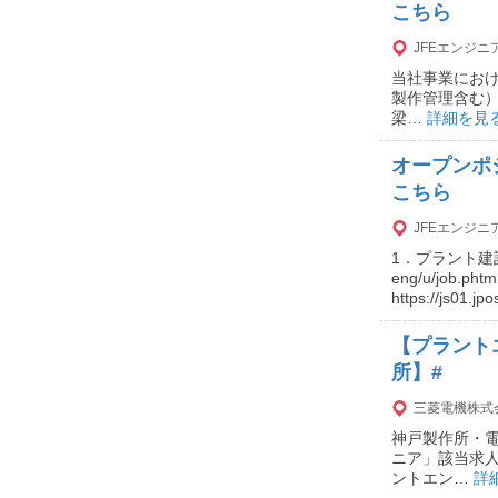
こちら
JFEエンジ
当社事業におけ
製作管理含む）_社会イン
梁…
詳細を見
オープンポ
こちら
JFEエンジ
1．プラント建設にお
eng/u/job
https://js01.jp
【プラント
所】#
三菱電機株式
神戸製作所・
ニア」該当求
ントエン…
詳