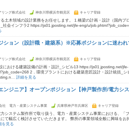
ニアリング株式会社
神奈川県横浜市鶴見区
キャリア登録
る土木領域の設計業務をお任せします。 1.橋梁の計画・設計（国内プ
フラ2 https://js01.jposting.net/jfe-eng/u/job.phtml?job_cod
る
ジション（設計職・建築系）※応募ポジションに迷われ
ニアリング株式会社
神奈川県横浜市鶴見区
キャリア登録
ける建築設備の計画・設計_シビル13 https://js01.jposting.net/jfe-
.phtml?job_code=268 2．環境プラントにおける建築意匠設計・設計統括_シ
osting.n…
詳細を見る
エンジニア】オープンポジション【神戸製作所/電力シ
会社 電力・産業システム事業
兵庫県神戸市兵庫区
キャリア登録
電力システム製作所で取り扱う、電力・産業システム事業における、「
人にて幅広く検討させていただきます。 弊所の事業領域全般に興味をお
細を見る