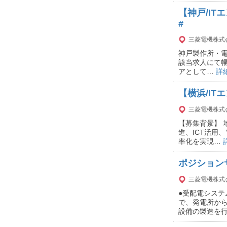
【神戸/I
#
三菱電機株式
神戸製作所・電
該当求人にて幅
アとして…
詳
【横浜/I
三菱電機株式
【募集背景】 
進、ICT活用
率化を実現…
ポジション
三菱電機株式
●受配電システ
で、発電所か
設備の製造を