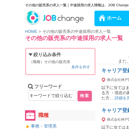
その他の販売系の求人一覧｜中途採用の求人情報は、JOB Change
ホーム
HOME
その他の販売系の中途採用の求人一覧
その他の販売系の中途採用の求人一覧
絞り込み条件
また
（職種）その他の販売系
条件を外す
キャリア登
株式会社神戸
フリーワード
以下に当ては
る方 ・現在の
検索
た方…
詳細を
キャリア登
職種
株式会社神戸
事務・管理系
以下に当ては