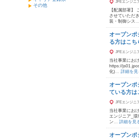
JFEエンジ
その他
【配属部署】
させていただ
装・制御シス
オープンポ
る方はこち
JFEエンジ
当社事業におけ
https://js01
化)…
詳細を見
オープンポ
ている方は
JFEエンジ
当社事業におけ
エンジニア_環境60 h
ン…
詳細を見
オープンポ