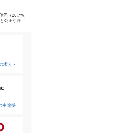
円（28.7%）
会と公正な評
の求人・
の中途採
）