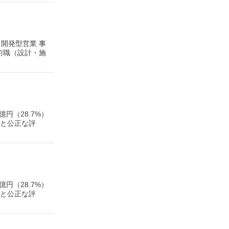
開発型営業 事
術職（設計・施
円（28.7%）
会と公正な評
円（28.7%）
会と公正な評