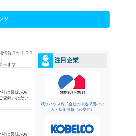
ンツ
用情報
0
件中 0-0
い。
注目企業
出来ます
当社に興味があ
ご登録いただい
積水ハウス株式会社の中途採用の求
人・採用情報（26案件）
当社に興味があ