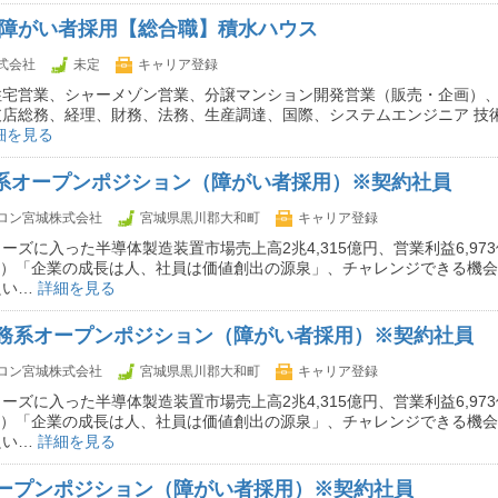
卒 障がい者採用【総合職】積水ハウス
式会社
未定
キャリア登録
住宅営業、シャーメゾン営業、分譲マンション開発営業（販売・企画）、
支店総務、経理、財務、法務、生産調達、国際、システムエンジニア 技
細を見る
T系オープンポジション（障がい者採用）※契約社員
ロン宮城株式会社
宮城県黒川郡大和町
キャリア登録
ーズに入った半導体製造装置市場売上高2兆4,315億円、営業利益6,973億
月期）「企業の成長は人、社員は価値創出の源泉」、チャレンジできる機
良い…
詳細を見る
務系オープンポジション（障がい者採用）※契約社員
ロン宮城株式会社
宮城県黒川郡大和町
キャリア登録
ーズに入った半導体製造装置市場売上高2兆4,315億円、営業利益6,973億
月期）「企業の成長は人、社員は価値創出の源泉」、チャレンジできる機
良い…
詳細を見る
ープンポジション（障がい者採用）※契約社員