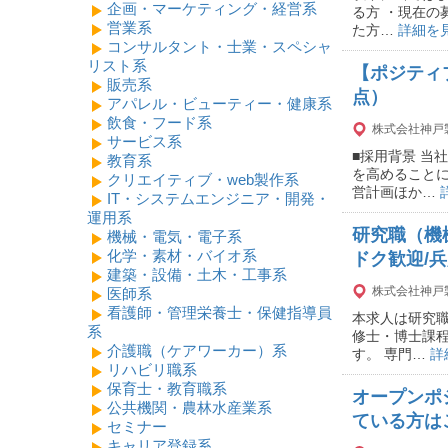
企画・マーケティング・経営系
る方 ・現在の
営業系
た方…
詳細を
コンサルタント・士業・スペシャ
リスト系
【ポジティ
販売系
点）
アパレル・ビューティー・健康系
飲食・フード系
株式会社神戸
サービス系
■採用背景 当
教育系
を高めることに
クリエイティブ・web製作系
営計画ほか…
IT・システムエンジニア・開発・
運用系
研究職（機
機械・電気・電子系
化学・素材・バイオ系
ドク歓迎/
建築・設備・土木・工事系
株式会社神戸
医師系
看護師・管理栄養士・保健指導員
本求人は研究
系
修士・博士課
介護職（ケアワーカー）系
す。 専門…
詳
リハビリ職系
保育士・教育職系
オープンポ
公共機関・農林水産業系
ている方は
セミナー
キャリア登録系