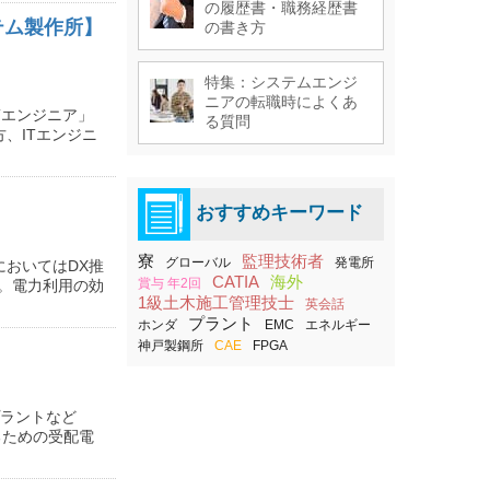
の履歴書・職務経歴書
テム製作所】
の書き方
特集：システムエンジ
ニアの転職時によくあ
Tエンジニア」
る質問
、ITエンジニ
おすすめキーワード
寮
監理技術者
グローバル
発電所
おいてはDX推
CATIA
海外
賞与 年2回
。電力利用の効
1級土木施工管理技士
英会話
プラント
ホンダ
EMC
エネルギー
神戸製鋼所
CAE
FPGA
プラントなど
るための受配電