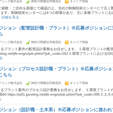
ニアリング株式会社
神奈川県横浜市鶴見区
キャリア登録
 ご経験・ご志向を面接にて確認の上、当社の制御技術センターにて広く
きます。制御技術センターには4つの部署があり、主に各種プラントにお
…
詳細を見る
ジション（配管設計職・プラント）※応募ポジションに
ら
ニアリング株式会社
神奈川県横浜市鶴見区
キャリア登録
るプラント案件の配管設計業務をお任せします。 1.環境プラントの配管
.jposting.net/jfe-eng/u/job.phtml?job_code=252 2.環境プラントにお
る
ジション（プロセス設計職・プラント）※応募ポジショ
こちら
ニアリング株式会社
神奈川県横浜市鶴見区
キャリア登録
るプラント案件のプロセス設計業務をお任せします。 1.環境プラント
ttps://js01.jposting.net/jfe-eng/u/job.phtml?job_code=395
る
ジション（設計職・土木系）※応募ポジションに迷われ