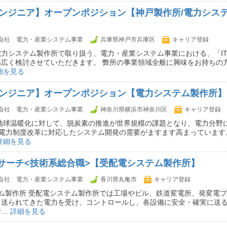
Tエンジニア】オープンポジション【神戸製作所/電力シス
会社 電力・産業システム事業
兵庫県神戸市兵庫区
キャリア登録
力システム製作所で取り扱う、電力・産業システム事業における、「I
広く検討させていただきます。 弊所の事業領域全般に興味をお持ちの方
細を見る
Tエンジニア】オープンポジション【電力システム製作所】
会社 電力・産業システム事業
神奈川県横浜市神奈川区
キャリア登録
地球温暖化に対して、脱炭素の推進が世界規模の課題となり、電力分野に
、電力制度改革に対応したシステム開発の需要がますます高まっています
詳細を見る
サーチ<技術系総合職>【受配電システム製作所】
会社 電力・産業システム事業
香川県丸亀市
キャリア登録
ム製作所 受配電システム製作所では工場やビル、鉄道変電所、発変電
ら送られてきた電力を受け、コントロールし、各設備に安全・確実に送
行…
詳細を見る