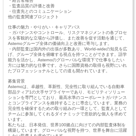
・経営者報告
・監査品質の評価と改善
・往査先とのコミュニケーション
他の監査関連プロジェクト
仕事の魅力・やりがい・キャリアパス
・ガバナンスやコントロール、リスクマネジメントの各プロセ
スを客観的な立場から評価し、また改善を促す活動を通じて、
Astemoグループ全体の価値向上と改善に寄与します。
・内部監査は国内外の出張が多数あり、World-wideの知見を広
げ、グループ全体を俯瞰する視点を持つことができます。語学
能力を活かし、Astemoのグローバルな環境下で仕事をしたい
方には魅力的な仕事です。さらに国際資格の取得も視野にいれ
たプロフェッショナルとしての道も開かれています。
募集背景
Astemoは、卓越性、革新性、完全性に取り組んでいる自動車
部品ティア1の大手サプライヤーであり、モビリティソリュー
ションを専門としており、最高水準のコーポレートガバナンス
とコンプライアンスを維持することに専念しています。業務の
完全性を確保するための取り組みの一環として、監査人として
チームに参加してくれるダイナミックで意欲的な個人を求めて
います。
私たちは、日本発信、世界100拠点に向けての内部監査体制を
構築しています。グローバルな視野を持つ、世界を舞台に活躍
したい監査人を求めています。