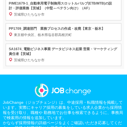
P/ME1679-1_自動車用電子制御用スロットルバルブ(ETB/MTB)の設
計・評価業務【茨城】（中堅～ベテラン向け）（AF）
茨城県ひたちなか市
PP1709_調達部門 業務プロセスの作成・改廃【東京・栃木】
東京都中央区、栃木県塩谷郡高根沢町
SA1674_電動ビジネス事業 データビジネス起業 営業・マーケティング
責任者【茨城】
茨城県ひたちなか市
JobChange（ジョブチェンジ）は、中途採用・転職情報を掲載して
います。実際にキャリア採用の募集をしている求人企業から採用情
報を受け取り、職種や 勤務地でお仕事を検索できるように、事務局
で検索用の情報を追加しています。
かならず採用情報の詳細ページをよくご確認いただき応募してくだ