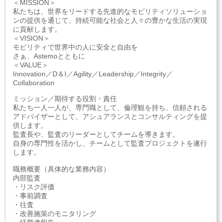
＜MISSION＞
私たちは、世界をリードする先進的なモビリティソリューショ
ンの提供を通じて、持続可能な社会と人々の豊かな生活の実現
に貢献します。
＜VISION＞
モビリティで世界中の人に安全と自由を
さぁ、Astemoとともに
＜VALUE＞
Innovation／D＆I／Agility／Leadership／Integrity／
Collaboration
ミッション／期待する役割・責任
私たち一人一人が、専門職として、倫理観を持ち、信頼される
アドバイザーとして、アシュアランスとコンサルティングを提
供します。
監査長や、監査のリーダーとしてチームを導きます。
自身の専門性を活かし、チームとして監査プロジェクトを遂行
します。
職務概要（具体的な業務内容）
内部監査
・リスク評価
・事前調査
・往査
・改善施策のモニタリング