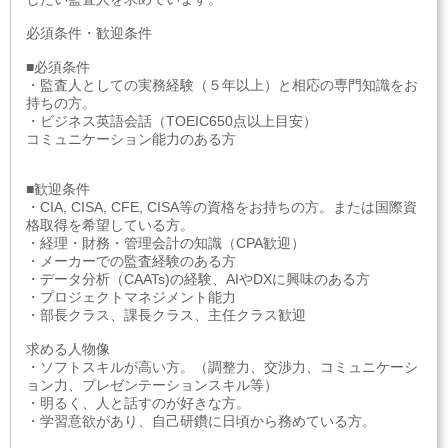
必須条件・歓迎条件
■必須条件
・監査人としての実務経験（５年以上）と相応の専門知識をお
持ちの方。
・ビジネス英語会話（TOEIC650点以上目安）
コミュニケーション能力のある方
■歓迎条件
・CIA, CISA, CFE, CISA等の資格をお持ちの方。または国際資
格取得を希望している方。
・経理・財務・管理会計の知識（CPA歓迎）
・メーカーでの監査経験のある方
・データ分析（CAATs)の経験、AIやDXに興味のある方
・プロジェクトマネジメント能力
・部長クラス、課長クラス、主任クラス歓迎
求める人物像
・ソフトスキルが高い方。（調整力、交渉力、コミュニケーシ
ョン力、プレゼンテーションスキル等）
・明るく、人と話すのが好きな方。
・学習意欲があり、自己研鑽に日頃から務めている方。