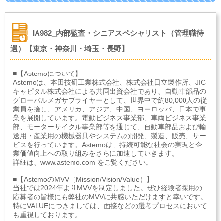
IA982_内部監査・シニアスペシャリスト（管理職待
遇）【東京・神奈川・埼玉・長野】
■【Astemoについて】
Astemoは、本田技研工業株式会社、株式会社日立製作所、JIC
キャピタル株式会社による共同出資会社であり、自動車部品の
グローバルメガサプライヤーとして、世界中で約80,000人の従
業員を擁し、アメリカ、アジア、中国、ヨーロッパ、日本で事
業を展開しています。電動ビジネス事業部、車両ビジネス事業
部、モーターサイクル事業部等を通じて、自動車部品および輸
送用・産業用の機械器具やシステムの開発、製造、販売、サー
ビスを行っています。Astemoは、持続可能な社会の実現と企
業価値向上への取り組みをさらに加速していきます。
詳細は、www.astemo.com をご覧ください。
■【AstemoのMVV（Mission/Vision/Value）】
当社では2024年よりMVVを制定しました。ぜひ経験者採用の
応募者の皆様にも弊社のMVVに共感いただけますと幸いです。
特にVALUEにつきましては、面接などの選考プロセスにおいて
も重視しております。