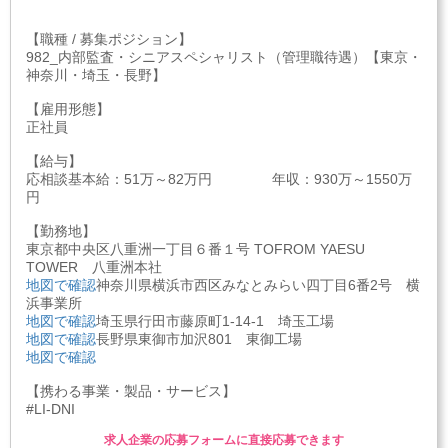
【職種 / 募集ポジション】
982_内部監査・シニアスペシャリスト（管理職待遇）【東京・
神奈川・埼玉・長野】
【雇用形態】
正社員
【給与】
応相談基本給：51万～82万円 年収：930万～1550万
円
【勤務地】
東京都中央区八重洲一丁目６番１号 TOFROM YAESU
TOWER 八重洲本社
地図で確認
神奈川県横浜市西区みなとみらい四丁目6番2号 横
浜事業所
地図で確認
埼玉県行田市藤原町1-14-1 埼玉工場
地図で確認
長野県東御市加沢801 東御工場
地図で確認
【携わる事業・製品・サービス】
#LI-DNI
求人企業の応募フォームに直接応募できます