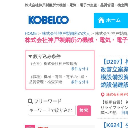
株式会社神戸製鋼所の機械・電気・電子の生産・品質管理・検査関連の
ホーム
HOME
株式会社神戸製鋼所の求人
株式会社神戸製鋼
株式会社神戸製鋼所の機械・電気・電子
絞り込み条件
【D207
（会社）株式会社神戸製鋼所
改善立案
条件を外す
模設備投
（職種）機械・電気・電子の生産・
品質管理・検査関連
条件を外す
焼設備建設
株式会社神戸
フリーワード
【採用背景】
りライフライ
検索
隣への熱…
詳
【K624