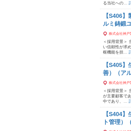
る当社への…
【S406
ルミ鋳鍛ユ
株式会社神戸
＜採用背景＞
い信頼性が求
枢機能を担…
【S405
善）（アル
株式会社神戸
＜採用背景＞
が主要顧客で
中であり、…
【S404
ト管理）（