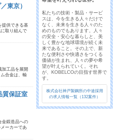
プ／東京）
私たちの技術・製品・サービ
スは、今を生きる人々だけで
なく、未来を生きる人々のた
を提供できる基
めのものでもあります。人々
化に取り組んで
の安全・安心な暮らしと、美
しく豊かな地球環境が続く未
来であること。その上で、新
たな便利さや快適さをつくる
価値が生まれ、人々の夢や希
望が叶えられていく。それ
械加工品を展開
が、KOBELCOの目指す世界で
ウム合金は、輸
す。
株式会社神戸製鋼所の中途採用
品質保証室
の求人情報一覧（132案件）
合金鍛造品への
つメーカーであ