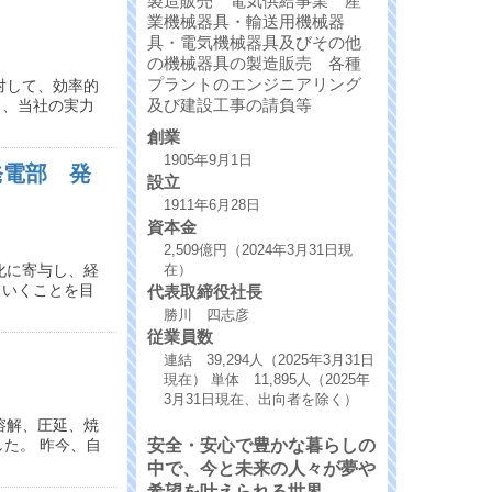
製造販売 電気供給事業 産
業機械器具・輸送用機械器
具・電気機械器具及びその他
の機械器具の製造販売 各種
プラントのエンジニアリング
対して、効率的
及び建設工事の請負等
と、当社の実力
創業
1905年9月1日
発電部 発
設立
1911年6月28日
資本金
2,509億円（2024年3月31日現
在）
化に寄与し、経
ていくことを目
代表取締役社長
勝川 四志彦
従業員数
連結 39,294人（2025年3月31日
現在） 単体 11,895人（2025年
3月31日現在、出向者を除く）
溶解、圧延、焼
安全・安心で豊かな暮らしの
た。 昨今、自
中で、今と未来の人々が夢や
希望を叶えられる世界。