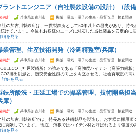
】プラントエンジニア（自社製鉄設備の設計）（設備
製鋼所
兵庫県加古川市
機械・電気・電子の生産・品質管理・検査関連
当社の加古川製鉄所は、一貫製鉄所として50年以上の歴史があり、特長
え続けています。今後もお客様のニーズに対応した当社製品を安定的に
詳細を見る
】操業管理、生産技術開発（冷延精整室/兵庫）
製鋼所
兵庫県加古川市
機械・電気・電子の生産・品質管理・検査関連
KOBELCO（神戸製鋼所）の強みである「高強度ハイテン（高張力鋼板
CO2排出削減と、衝突安全性能の向上を両立させる、社会貢献度の高い
…
詳細を見る
】製鉄所酸洗・圧延工場での操業管理、技術開発担
兵庫）
製鋼所
兵庫県加古川市
機械・電気・電子の生産・品質管理・検査関連
 当社の加古川製鉄所では、特長ある鉄鋼製品を製造し、お客様に採用頂
減に貢献しています。 現在、薄板ではハイテン材と呼ばれるより強度の
詳細を見る