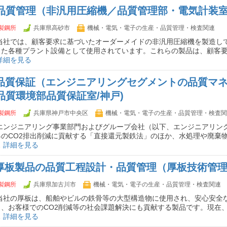
】品質管理（非汎用圧縮機／品質管理部・電気計装
製鋼所
兵庫県高砂市
機械・電気・電子の生産・品質管理・検査関連
 当社では、顧客要求に基づいたオーダーメイドの非汎用圧縮機を製造し
した各種プラント設備として使用されています。これらの製品は、顧客
詳細を見る
】品質保証（エンジニアリングセグメントの品質マ
品質環境部品質保証室/神戸)
製鋼所
兵庫県神戸市中央区
機械・電気・電子の生産・品質管理・検査関
 エンジニアリング事業部門およびグループ会社（以下、エンジニアリン
界のCO2排出削減に貢献する「直接還元製鉄法」のほか、水処理や廃棄
…
詳細を見る
】厚板製品の品質工程設計・品質管理（厚板技術管理
製鋼所
兵庫県加古川市
機械・電気・電子の生産・品質管理・検査関連
 当社の厚板は、船舶やビルの鉄骨等の大型構造物に使用され、安心安全
く、お客様でのCO2削減等の社会課題解決にも貢献する製品です。現在
…
詳細を見る