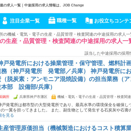
求人一覧｜中途採用の求人情報は、JOB Change
職種一覧
注目企業一覧
お役立ちコンテ
所の機械・電気・電子の生産・品質管理・検査関連の中途採用の求人一
の生産・品質管理・検査関連の中途採用の求人一
該当した中途採用の採用
】神戸発電所における操業管理・保守管理、燃料計
業務（神戸発電所 発電部／兵庫） 神戸発電所に
資（脱炭素：アンモニア混焼設備）の担当業務（ア
本部 設備部/兵庫）
製鋼所
兵庫県神戸市灘区
機械・電気・電子の生産・品質管理・検査関連
 神戸発電所は都市型の大型発電所であり、最高水準の環境保全を確保し
ンの一翼を担ってきました。 また、副生物として発生する石炭灰や石膏
細を見る
】生産管理原価担当（機械製造におけるコスト積算