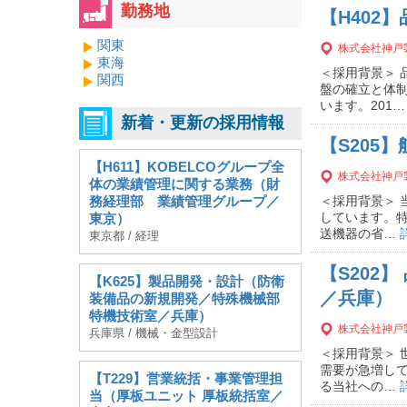
勤務地
【H402
関東
株式会社神戸
東海
＜採用背景＞
関西
盤の確立と体
います。201
新着・更新の採用情報
【S205
【H611】KOBELCOグループ全
株式会社神戸
体の業績管理に関する業務（財
務経理部 業績管理グループ／
＜採用背景＞
しています。
東京）
送機器の省…
東京都 / 経理
【S202
【K625】製品開発・設計（防衛
／兵庫）
装備品の新規開発／特殊機械部
特機技術室／兵庫）
株式会社神戸
兵庫県 / 機械・金型設計
＜採用背景＞
需要が急増し
【T229】営業統括・事業管理担
る当社への…
当（厚板ユニット 厚板統括室／