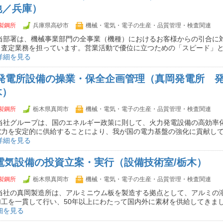
他／兵庫）
製鋼所
兵庫県高砂市
機械・電気・電子の生産・品質管理・検査関連
 当部署は、機械事業部門の全事業（機種）におけるお客様からの引合に
・査定業務を担っています。営業活動で優位に立つための「スピード」
詳細を見る
】発電所設備の操業・保全企画管理（真岡発電所 
木）
製鋼所
栃木県真岡市
機械・電気・電子の生産・品質管理・検査関連
 当社グループは、国のエネルギー政策に則して、火力発電設備の高効率
電力を安定的に供給することにより、我が国の電力基盤の強化に貢献し
詳細を見る
】電気設備の投資立案・実行（設備技術室/栃木）
製鋼所
栃木県真岡市
機械・電気・電子の生産・品質管理・検査関連
 当社の真岡製造所は、アルミニウム板を製造する拠点として、アルミの
工を一貫して行い、50年以上にわたって国内外に素材を供給してきまし
細を見る