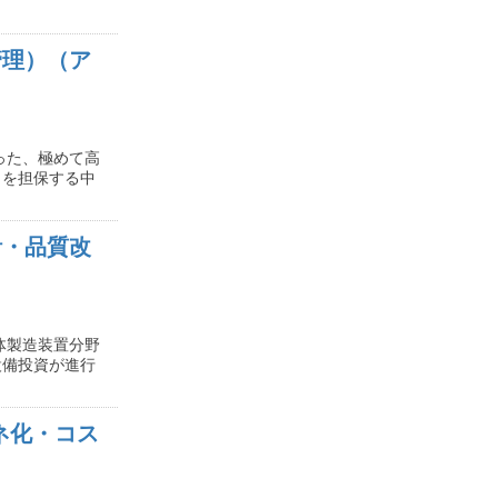
管理）（ア
った、極めて高
」を担保する中
計・品質改
体製造装置分野
設備投資が進行
ネ化・コス