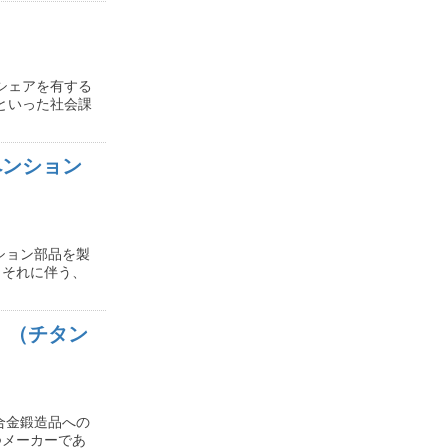
シェアを有する
といった社会課
ペンション
ション部品を製
、それに伴う、
）（チタン
合金鍛造品への
つメーカーであ