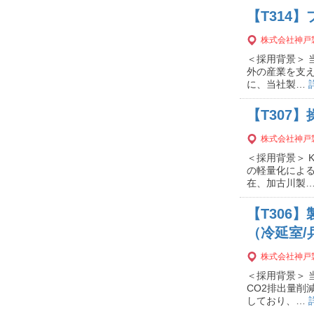
【T314
株式会社神戸
＜採用背景＞ 
外の産業を支
に、当社製…
【T307
株式会社神戸
＜採用背景＞ 
の軽量化による
在、加古川製
【T306
（冷延室/
株式会社神戸
＜採用背景＞
CO2排出量削
しており、…