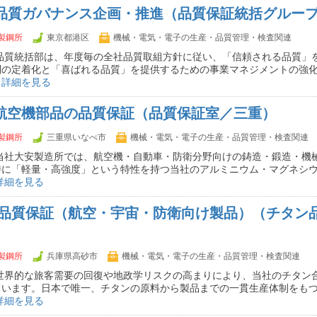
】品質ガバナンス企画・推進（品質保証統括グルー
製鋼所
東京都港区
機械・電気・電子の生産・品質管理・検査関連
 品質統括部は、年度毎の全社品質取組方針に従い、「信頼される品質」
制の定着化と「喜ばれる品質」を提供するための事業マネジメントの強
…
詳細を見る
】航空機部品の品質保証（品質保証室／三重）
製鋼所
三重県いなべ市
機械・電気・電子の生産・品質管理・検査関連
 当社大安製造所では、航空機・自動車・防衛分野向けの鋳造・鍛造・機
特に「軽量・高強度」という特性を持つ当社のアルミニウム・マグネシ
詳細を見る
】 品質保証（航空・宇宙・防衛向け製品）（チタン
製鋼所
兵庫県高砂市
機械・電気・電子の生産・品質管理・検査関連
 世界的な旅客需要の回復や地政学リスクの高まりにより、当社のチタン
ています。日本で唯一、チタンの原料から製品までの一貫生産体制をも
詳細を見る