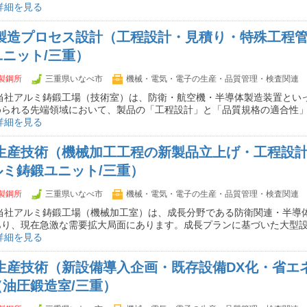
詳細を見る
】製造プロセス設計（工程設計・見積り・特殊工程
ニット/三重）
製鋼所
三重県いなべ市
機械・電気・電子の生産・品質管理・検査関連
 当社アルミ鋳鍛工場（技術室）は、防衛・航空機・半導体製造装置とい
められる先端領域において、製品の「工程設計」と「品質規格の適合性
詳細を見る
】生産技術（機械加工工程の新製品立上げ・工程設
ミ鋳鍛ユニット/三重）
製鋼所
三重県いなべ市
機械・電気・電子の生産・品質管理・検査関連
 当社アルミ鋳鍛工場（機械加工室）は、成長分野である防衛関連・半導
あり、現在急激な需要拡大局面にあります。成長プランに基づいた大型
詳細を見る
】生産技術（新設備導入企画・既存設備DX化・省エ
油圧鍛造室/三重）