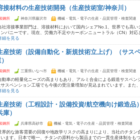
】溶接材料の生産技術開発（生産技術室/神奈川）
製鋼所
神奈川県藤沢市
機械・電気・電子の生産・品質管理・検査関連
当社溶接事業部門は、溶接材料において国内シェアNo.1、世界でも高い
カンパニーです。現在、労働力不足やカーボンニュートラル（CN）対応
詳細を見る
】生産技術（設備自動化・新規技術立上げ）（サス
重）
製鋼所
三重県いなべ市
機械・電気・電子の生産・品質管理・検査関連
 自動車の軽量化ニーズの高まりもあり、アルミ合金による鍛造サスペン
社サスペンション工場でも今後の受注量増加が見込まれています。また
詳細を見る
】生産技術（工程設計・設備投資/航空機向け鍛造品
兵庫）
製鋼所
兵庫県高砂市
機械・電気・電子の生産・品質管理・検査関連
 世界的な旅客需要の回復や地政学リスクの高まりにより、当社のチタン
ています。日本で唯一、チタンの原料から製品までの一貫生産体制をも