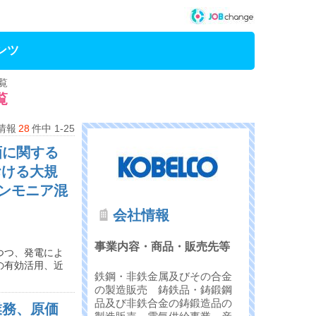
ンツ
覧
覧
情報
28
件中 1-25
画に関する
おける大規
ンモニア混
会社情報
事業内容・商品・販売先等
つつ、発電によ
の有効活用、近
鉄鋼・非鉄金属及びその合金
の製造販売 鋳鉄品・鋳鍛鋼
品及び非鉄合金の鋳鍛造品の
業務、原価