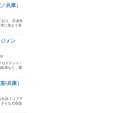
室／兵庫）
ており、石油化
要求に加えて各
ネジメン
連
グセグメント）
物処理など、環
室/兵庫）
な社会インフラ
、さらなる収益