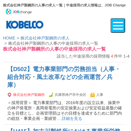
株式会社神戸製鋼所の人事の求人一覧｜中途採用の求人情報は、JOB Change
HOME
株式会社神戸製鋼所の求人
株式会社神戸製鋼所の人事の中途採用の求人一覧
株式会社神戸製鋼所の人事の中途採用の求人一覧
該当した中途採用の採用情報
4
件中 1-4
【D502】電力事業部門の労務担当（人事・
組合対応・風土改革などの企画運営／兵
庫）
株式会社神戸製鋼所
兵庫県神戸市中央区
人事
＜採用背景＞ 電力事業部門は、2016年度の設立以来、操業中
の神戸発電所・真岡発電所の安定操業および安定収益基盤の確
立を目標とし、企画管理部はその目標を達成するために部門内
の総括・事業企画・業績管…
詳細を見る