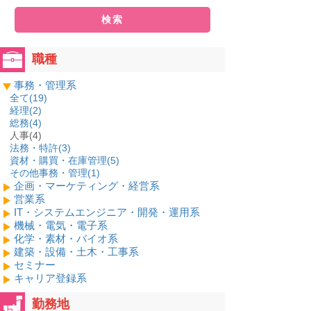
検索
職種
事務・管理系
全て(
19
)
経理(
2
)
総務(
4
)
人事(4)
法務・特許(
3
)
資材・購買・在庫管理(
5
)
その他事務・管理(
1
)
企画・マーケティング・経営系
営業系
IT・システムエンジニア・開発・運用系
機械・電気・電子系
化学・素材・バイオ系
建築・設備・土木・工事系
セミナー
キャリア登録系
勤務地