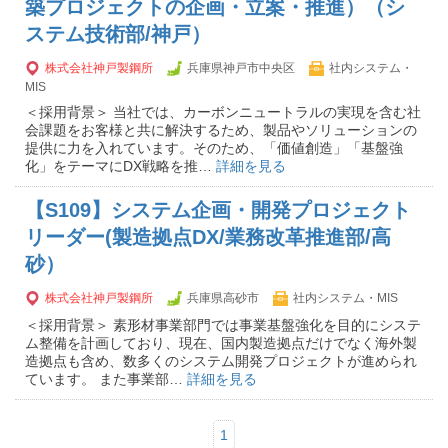
築プロジェクトの企画・立案・推進）（シ
ステム技術部/神戸）
株式会社神戸製鋼所
兵庫県神戸市中央区
社内システム・
MIS
＜採用背景＞ 当社では、カーボンニュートラルの実現を含む社
会課題をお客様と共に解決するため、製品やソリューションの
提供に力を入れています。そのため、「価値創造」「基盤強
化」をテーマにDX戦略を推…
詳細を見る
【S109】システム企画・開発プロジェクト
リーダー(製造拠点DX/業務改革推進部/高
砂）
株式会社神戸製鋼所
兵庫県高砂市
社内システム・MIS
＜採用背景＞ 素形材事業部門では事業基盤強化を目的にシステ
ム整備を計画しており、現在、国内製造拠点だけでなく海外製
造拠点も含め、数多くのシステム開発プロジェクトが進められ
ています。 また事業部…
詳細を見る
1