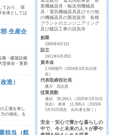
製造販売 電気供給事業 産
業機械器具・輸送用機械器
しており、 現
具・電気機械器具及びその他
界全体としては
の機械器具の製造販売 各種
プラントのエンジニアリング
及び建設工事の請負等
部 生産企
創業
1905年9月1日
設立
1911年6月28日
設備・建築設備
資本金
大型保全・更新
2,509億円（2024年3月31日現
在）
代表取締役社長
、改造）
勝川 四志彦
従業員数
連結 39,294人（2025年3月31日
現在） 単体 11,895人（2025年
数の工場を有し
3月31日現在、出向者を除く）
ぐ力の強化」を
安全・安心で豊かな暮らしの
中で、今と未来の人々が夢や
業担当（航
希望を叶えられる世界。