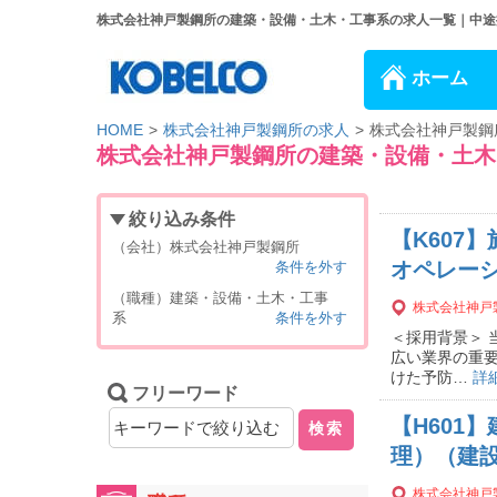
株式会社神戸製鋼所の建築・設備・土木・工事系の求人一覧｜中途採用
ホーム
HOME
株式会社神戸製鋼所の求人
株式会社神戸製鋼
株式会社神戸製鋼所の建築・設備・土木
絞り込み条件
【K607
（会社）株式会社神戸製鋼所
オペレー
条件を外す
（職種）建築・設備・土木・工事
株式会社神戸
系
条件を外す
＜採用背景＞
広い業界の重
けた予防…
詳
フリーワード
【H601
検索
理）（建
株式会社神戸