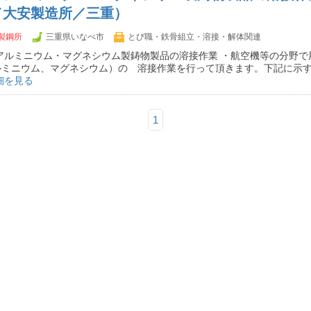
／大安製造所／三重）
製鋼所
三重県いなべ市
とび職・鉄骨組立・溶接・解体関連
アルミニウム・マグネシウム製鋳物製品の溶接作業 ・航空機等の分野で
ルミニウム、マグネシウム）の 溶接作業を行って頂きます。下記に示
細を見る
1