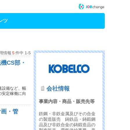
ンツ
用情報
5
件中 1-5
機CS部・
会社情報
連設備など、幅
の安定稼働に向
事業内容・商品・販売先等
計画・管
鉄鋼・非鉄金属及びその合金
の製造販売 鋳鉄品・鋳鍛鋼
品及び非鉄合金の鋳鍛造品の