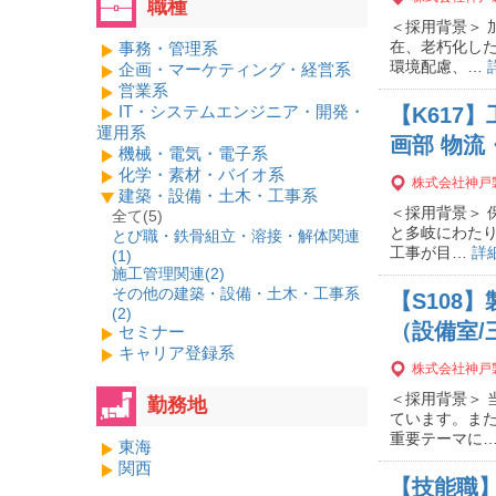
職種
＜採用背景＞ 
在、老朽化し
事務・管理系
環境配慮、…
企画・マーケティング・経営系
営業系
IT・システムエンジニア・開発・
【K617
運用系
画部 物流
機械・電気・電子系
化学・素材・バイオ系
株式会社神戸
建築・設備・土木・工事系
＜採用背景＞
全て(5)
と多岐にわたり
とび職・鉄骨組立・溶接・解体関連
工事が目…
詳
(
1
)
施工管理関連(
2
)
その他の建築・設備・土木・工事系
【S108
(
2
)
（設備室/
セミナー
キャリア登録系
株式会社神戸
＜採用背景＞ 
勤務地
ています。ま
重要テーマに
東海
関西
【技能職