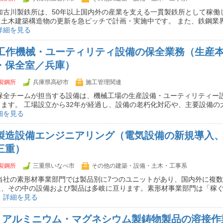
加古川製鉄所は、50年以上国内外の産業を支える一貫製鉄所として稼働
た土木建築構造物の更新を急ピッチで計画・実施中です。 また、鉄鋼業
詳細を見る
】工作機械・ユーティリティ設備の保全業務（生産本
・保全室／兵庫）
製鋼所
兵庫県高砂市
施工管理関連
 保全チームが担当する設備は、機械工場の生産設備・ユーティリティー
ます。 工場設立から32年が経過し、設備の老朽化対応や、主要設備の
細を見る
】製造設備エンジニアリング（電気設備の新規導入
三重）
製鋼所
三重県いなべ市
その他の建築・設備・土木・工事系
当社の素形材事業部門では製品別に7つのユニットがあり、国内外に複
た、その中の設備および製品は多岐に亘ります。素形材事業部門は「稼
…
詳細を見る
】アルミニウム・マグネシウム製鋳物製品の溶接作