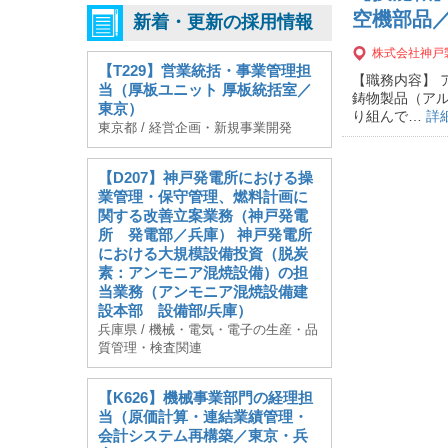
空機部品
新着・更新の採用情報
株式会社神戸
【T229】営業統括・事業管理担
【職務内容】 
当（厚板ユニット 厚板統括室／
鋳物製品（ア
東京）
り組んで…
詳
東京都 / 経営企画・新規事業開発
【D207】神戸発電所における操
業管理・保守管理、燃料計画に
関する改善立案業務（神戸発電
所 発電部／兵庫） 神戸発電所
における大規模設備投資（脱炭
素：アンモニア混焼設備）の担
当業務（アンモニア混焼設備建
設本部 設備部/兵庫）
兵庫県 / 機械・電気・電子の生産・品
質管理・検査関連
【K626】機械事業部門の経理担
当（原価計算・連結業績管理・
会計システム再構築／東京・兵