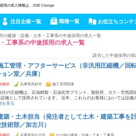
の求人情報は、JOB Change
職種一覧
注目企業一覧
お役立ちコンテ
所の建築・設備・土木・工事系の中途採用の求人一覧
・工事系の中途採用の求人一覧
該当した中途採用の採
】施工管理・アフターサービス（非汎用圧縮機／回転
ション室／兵庫）
製鋼所
兵庫県高砂市
施工管理関連
 当社の圧縮機は、石油精製・石油化学プラント、製鉄所、ガス・空気関
要設備として採用されています。 近年、これらのお客様においては設備
細を見る
】建築・土木担当（発注者として土木・建築工事を
設技術部／加古川）
製鋼所
兵庫県加古川市
その他の建築・設備・土木・工事系