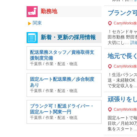
勤務地
ブランク
関東
CarryWork
！セカンドキャ
新着・更新の採用情報
田市勤務 野田
大切にし…
詳
配送業務スタッフ／資格取得支
地元で長
援制度完備
千葉県 / 作業・配送・物流
CarryWork
！生活バランス
固定ルート配送業務／歩合制度
送・未経験OK
あり
で安定収入を
千葉県 / 作業・配送・物流
頑張りをし
ブランク可！配送ドライバー・
CarryWork
固定ルート関東一円
千葉県 / 作業・配送・物流
固定ルートで
目吹／月給30
集をスタート