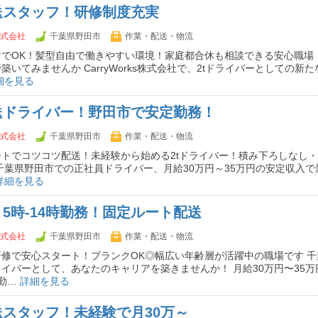
送スタッフ！研修制度充実
s株式会社
千葉県野田市
作業・配送・物流
でOK！髪型自由で働きやすい環境！家庭都合休も相談できる安心職場
築いてみませんか CarryWorks株式会社で、2tドライバーとしての新
細を見る
送ドライバー！野田市で安定勤務！
s株式会社
千葉県野田市
作業・配送・物流
トでコツコツ配送！未経験から始める2tドライバー！積み下ろしなし
千葉県野田市での正社員ドライバー、月給30万円～35万円の安定収入
詳細を見る
5時‐14時勤務！固定ルート配送
s株式会社
千葉県野田市
作業・配送・物流
修で安心スタート！ブランクOK◎幅広い年齢層が活躍中の職場です 
イバーとして、あなたのキャリアを築きませんか！ 月給30万円〜35万
の勤…
詳細を見る
スタッフ！未経験で月30万～