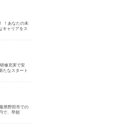
！ ！あなたの未
たなキャリアをス
・研修充実で安
で新たなスタート
千葉県野田市での
円で、早朝