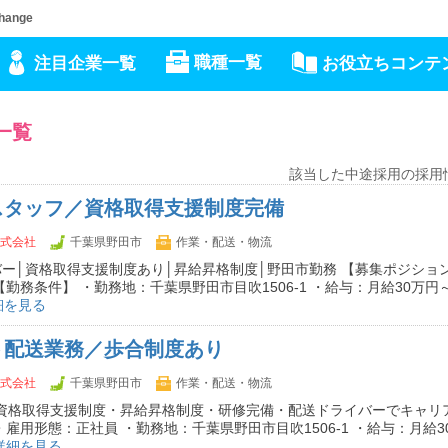
ange
職種一覧
注目企業一覧
お役立ちコンテ
一覧
該当した中途採用の採用
スタッフ／資格取得支援制度完備
s株式会社
千葉県野田市
作業・配送・物流
ー│資格取得支援制度あり│昇給昇格制度│野田市勤務 【募集ポジション
【勤務条件】 ・勤務地：千葉県野田市目吹1506-1 ・給与：月給30万円～
細を見る
ト配送業務／歩合制度あり
s株式会社
千葉県野田市
作業・配送・物流
・資格取得支援制度・昇給昇格制度・研修完備・配送ドライバーでキャリ
・雇用形態：正社員 ・勤務地：千葉県野田市目吹1506-1 ・給与：月給3
詳細を見る