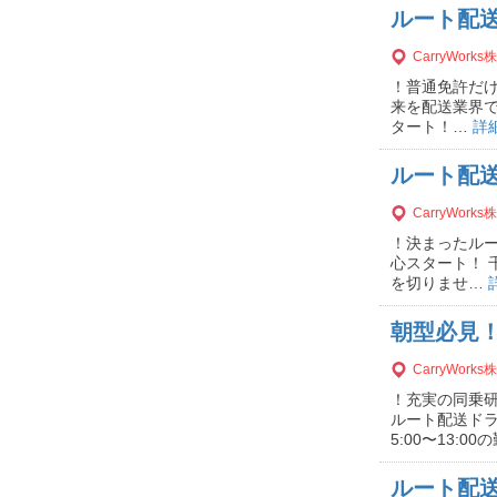
ルート配
CarryWork
！普通免許だけ
来を配送業界で
タート！…
詳
ルート配
CarryWork
！決まったルー
心スタート！ 
を切りませ…
朝型必見！
CarryWork
！充実の同乗研
ルート配送ドラ
5:00〜13:00
ルート配送