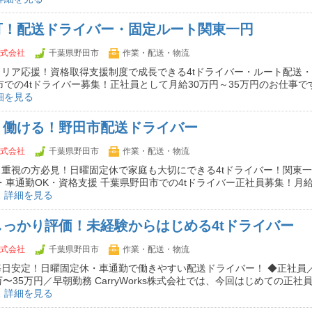
可！配送ドライバー・固定ルート関東一円
s株式会社
千葉県野田市
作業・配送・物流
リア応援！資格取得支援制度で成長できる4tドライバー・ルート配送
市での4tドライバー募集！正社員として月給30万円～35万円のお仕事で
細を見る
く働ける！野田市配送ドライバー
s株式会社
千葉県野田市
作業・配送・物流
重視の方必見！日曜固定休で家庭も大切にできる4tドライバー！関東
・車通勤OK・資格支援 千葉県野田市での4tドライバー正社員募集！月給
…
詳細を見る
っかり評価！未経験からはじめる4tドライバー
s株式会社
千葉県野田市
作業・配送・物流
毎日安定！日曜固定休・車通勤で働きやすい配送ドライバー！ ◆正社員
万〜35万円／早朝勤務 CarryWorks株式会社では、今回はじめての正
…
詳細を見る