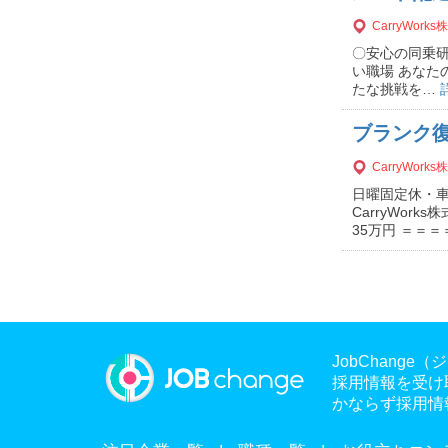
CarryWork
〇安心の同乗
い職場 あなた
たな挑戦を…
ブランク復
CarryWork
日曜固定休・
CarryWo
35万円 ＝＝
JobChan
採用情報を受け
かならず採用情