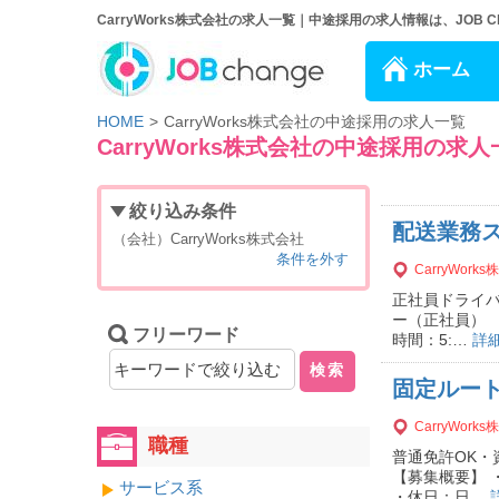
CarryWorks株式会社の求人一覧｜中途採用の求人情報は、JOB Ch
ホーム
HOME
CarryWorks株式会社の中途採用の求人一覧
CarryWorks株式会社の中途採用の求人
絞り込み条件
配送業務
（会社）CarryWorks株式会社
条件を外す
CarryWork
正社員ドライバ
ー（正社員） 
フリーワード
時間：5:…
詳
検索
固定ルー
CarryWork
職種
普通免許OK
【募集概要】 
サービス系
・休日：日…