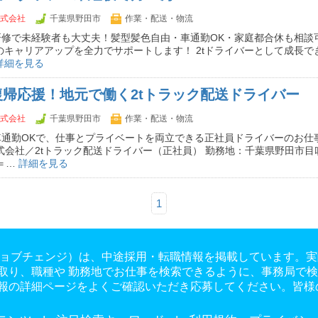
s株式会社
千葉県野田市
作業・配送・物流
研修で未経験者も大丈夫！髪型髪色自由・車通勤OK・家庭都合休も相談
のキャリアアップを全力でサポートします！ 2tドライバーとして成長で
詳細を見る
帰応援！地元で働く2tトラック配送ドライバー
s株式会社
千葉県野田市
作業・配送・物流
車通勤OKで、仕事とプライベートを両立できる正社員ドライバーのお仕
rks株式会社／2tトラック配送ドライバー（正社員） 勤務地：千葉県野田市目
＝＝…
詳細を見る
1
ge（ジョブチェンジ）は、中途採用・転職情報を掲載しています
取り、職種や 勤務地でお仕事を検索できるように、事務局で
報の詳細ページをよくご確認いただき応募してください。皆様