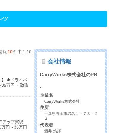
ンツ
情報
10
件中 1-10
会社情報
CarryWorks株式会社のPR
】 4tドライバ
35万円 ・勤務
-
企業名
CarryWorks株式会社
住所
千葉県野田市岩名１－７３－２
４
アアップ実現
代表者
0万円～35万円
酒井 悠輝