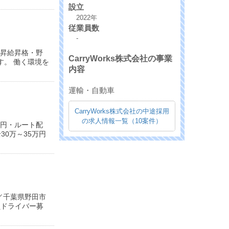
設立
2022年
従業員数
-
・昇給昇格・野
CarryWorks株式会社の事業
す。 働く環境を
内容
運輸・自動車
CarryWorks株式会社の中途採用
の求人情報一覧（10案件）
一円・ルート配
30万～35万円
／千葉県野田市
社員ドライバー募