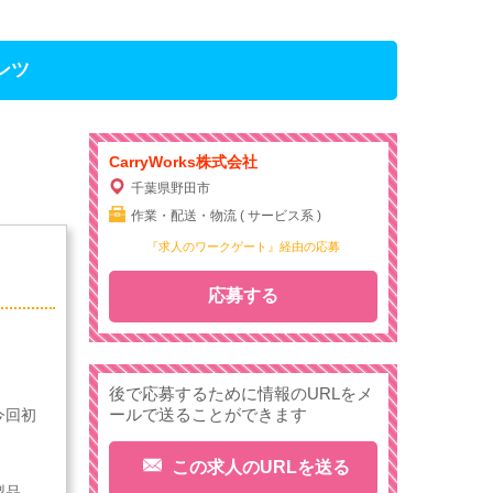
ンツ
CarryWorks株式会社
千葉県野田市
作業・配送・物流 ( サービス系 )
『求人のワークゲート』経由の応募
応募する
後で応募するために情報のURLをメ
ールで送ることができます
今回初
この求人のURLを送る
製品、