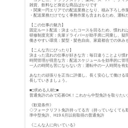
雑貨、飲料など身近な商品ばかりです
・関東一円エリアでの配送業務となり、積み下ろし作
・配送業務だけでなく事務作業も含まれるため、運転
【この仕事の魅力】
固定ルート配送：決まったコースを回るため、慣れれ
研修制度充実：先輩ドライバーが助手席に同乗し、疑
働きやすい環境：髪型・髪色自由、家庭都合での休み
【こんな方にぴったり】
決まった流れの仕事が好きな方：毎日違うことより慣
時間管理が得意な方：配送スケジュールを効率的に管
一人の時間も苦にならない方：運転中の一人時間を有
あなたの頑張りを正当に評価し、長く安心して働ける
長していきましょう。
■□求める人材□■
普通免許のみで応募OK！これから中型免許を取りたい
《歓迎条件》
◇フォークリフト免許持ってる方（持っていなくても
準中型免許、H19.6月以前取得の普通免許
《こんな人に向いている》