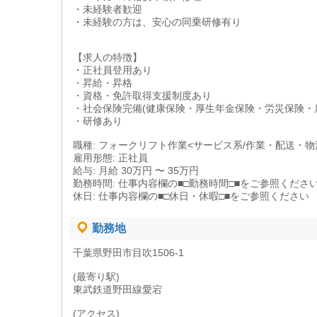
・未経験者歓迎
・未経験の方は、安心の同乗研修有り
【求人の特徴】
・正社員登用あり
・昇給・昇格
・資格・免許取得支援制度あり
・社会保険完備(健康保険・厚生年金保険・労災保険・
・研修あり
職種: フォークリフト作業<サービス系/作業・配送・物
雇用形態: 正社員
給与: 月給 30万円 〜 35万円
勤務時間: 仕事内容欄の■□勤務時間□■をご参照くださ
休日: 仕事内容欄の■□休日・休暇□■をご参照ください
勤務地
千葉県野田市目吹1506-1
(最寄り駅)
東武鉄道野田線愛宕
(アクセス)