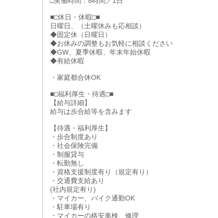
□実働時間：8時間／1日
■□休日・休暇□■
日曜日、（土曜休みも応相談）
◆固定休（日曜日）
◆お休みの調整もお気軽に相談ください
◆GW、夏季休暇、年末年始休暇
◆有給休暇
・家庭都合休OK
■□福利厚生・待遇□■
【給与詳細】
給与は歩合給等を含みます
【待遇・福利厚生】
・歩合制度あり
・社会保険完備
・制服貸与
・転勤無し
・資格支援制度有り（規定有り）
・交通費支給あり
(社内規定有り)
・マイカー、バイク通勤OK
・駐車場有り
・マイカーの格安車検、修理