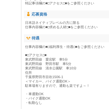
特記事項欄の■□アクセス□■をご参照ください
応募資格
日本語ネイティブレベルの方に限る
仕事内容欄の■□求める人材□■をご参照ください
待遇
仕事内容欄の■□福利厚生・待遇□■をご参照ください
■□アクセス□■
東武野田線 愛宕駅 車5分
東武野田線 野田市駅 車5分
東武野田線 清水公園駅 車10分
住所
千葉県野田市目吹1506-1
＜マイカー、バイク通勤OK＞
駐車場有りますので、通勤も楽ですよ～！
・車通勤OK
・バイク通勤OK
・転勤なし