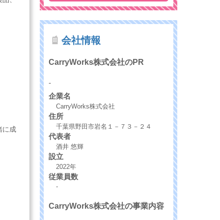
会社情報
CarryWorks株式会社のPR
-
企業名
CarryWorks株式会社
住所
千葉県野田市岩名１－７３－２４
緒に成
代表者
酒井 悠輝
設立
2022年
従業員数
-
CarryWorks株式会社の事業内容