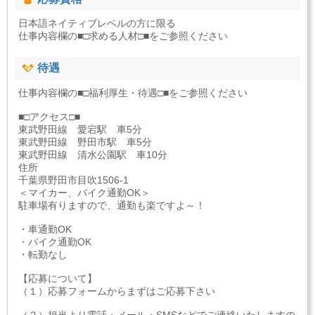
日本語ネイティブレベルの方に限る
仕事内容欄の■□求める人材□■をご参照ください
待遇
仕事内容欄の■□福利厚生・待遇□■をご参照ください
■□アクセス□■
東武野田線 愛宕駅 車5分
東武野田線 野田市駅 車5分
東武野田線 清水公園駅 車10分
住所
千葉県野田市目吹1506-1
＜マイカー、バイク通勤OK＞
駐車場有りますので、通勤も楽ですよ～！
・車通勤OK
・バイク通勤OK
・転勤なし
【応募について】
（１）応募フォームからまずはご応募下さい
（２）担当より電話・メール・SMSなどでご連絡いたしますの