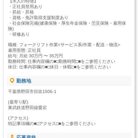
【求人の特徴】
・正社員登用あり
・昇給・昇格
・資格・免許取得支援制度あり
・社会保険完備(健康保険・厚生年金保険・労災保険・雇用保
険)
・研修あり
職種: フォークリフト作業<サービス系/作業・配送・物流>
雇用形態: 正社員
給与: 月給 30万円 〜 35万円
勤務時間: 仕事内容欄の■□勤務時間□■をご参照ください
休日: 仕事内容欄の■□休日・休暇□■をご参照ください
勤務地
千葉県野田市目吹1506-1
(最寄り駅)
東武鉄道野田線愛宕
(アクセス)
特記事項欄の■□アクセス□■をご参照ください
応募資格