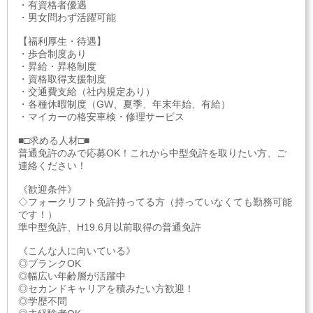
・有資格者優遇
・男女問わず活躍可能
【福利厚生・待遇】
・歩合制度あり
・昇給・昇格制度
・資格取得支援制度
・交通費支給（社内規定あり）
・各種休暇制度（GW、夏季、年末年始、有給）
・マイカーの格安車検・修理サービス
■□求める人材□■
普通免許のみで応募OK！これから中型免許を取りたい方、ご
連絡ください！
《歓迎条件》
◇フォークリフト免許持ってる方（持っていなくても勤務可能
です！）
準中型免許、H19.6月以前取得の普通免許
《こんな人に向いている》
◎ブランクOK
◎幅広い年齢層が活躍中
◎セカンドキャリアを積みたい方歓迎！
◎学歴不問