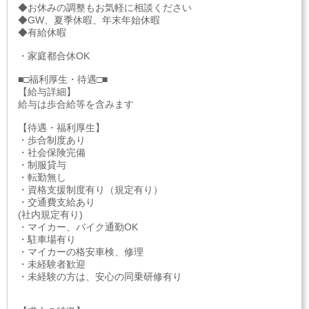
◆お休みの調整もお気軽に相談ください
◆GW、夏季休暇、年末年始休暇
◆有給休暇
・家庭都合休OK
■□福利厚生・待遇□■
【給与詳細】
給与は歩合給等を含みます
【待遇・福利厚生】
・歩合制度あり
・社会保険完備
・制服貸与
・転勤無し
・資格支援制度有り（規定有り）
・交通費支給あり
(社内規定有り)
・マイカー、バイク通勤OK
・駐車場有り
・マイカーの格安車検、修理
・未経験者歓迎
・未経験の方は、安心の同乗研修有り