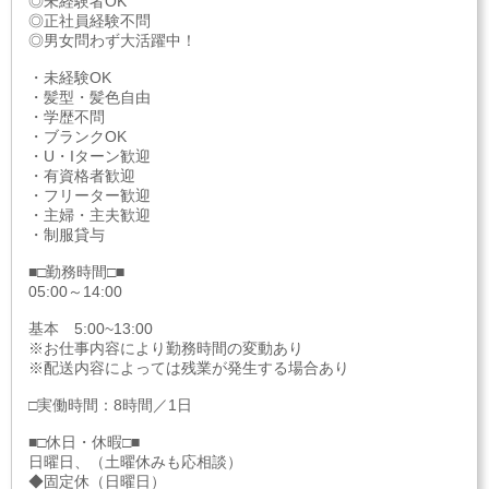
◎未経験者OK
◎正社員経験不問
◎男女問わず大活躍中！
・未経験OK
・髪型・髪色自由
・学歴不問
・ブランクOK
・U・Iターン歓迎
・有資格者歓迎
・フリーター歓迎
・主婦・主夫歓迎
・制服貸与
■□勤務時間□■
05:00～14:00
基本 5:00~13:00
※お仕事内容により勤務時間の変動あり
※配送内容によっては残業が発生する場合あり
□実働時間：8時間／1日
■□休日・休暇□■
日曜日、（土曜休みも応相談）
◆固定休（日曜日）