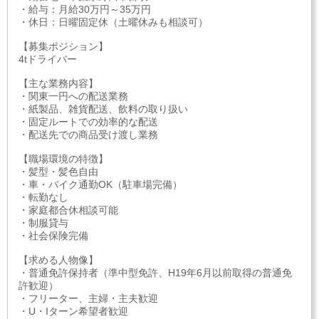
・給与：月給30万円～35万円
・休日：日曜固定休（土曜休みも相談可）
【募集ポジション】
4tドライバー
【主な業務内容】
・関東一円への配送業務
・紙製品、雑貨配送、飲料の取り扱い
・固定ルートでの効率的な配送
・配送先での商品受け渡し業務
【職場環境の特徴】
・髪型・髪色自由
・車・バイク通勤OK（駐車場完備）
・転勤なし
・家庭都合休相談可能
・制服貸与
・社会保険完備
【求める人物像】
・普通免許保持者（準中型免許、H19年6月以前取得の普通免
許歓迎）
・フリーター、主婦・主夫歓迎
・U・Iターン希望者歓迎