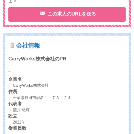
ます
この求人のURLを送る
会社情報
CarryWorks株式会社のPR
-
企業名
CarryWorks株式会社
住所
千葉県野田市岩名１－７３－２４
代表者
酒井 悠輝
設立
2022年
従業員数