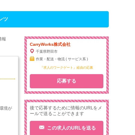
ンツ
情報
CarryWorks株式会社
千葉県野田市
作業・配送・物流 ( サービス系 )
『求人のワークゲート』経由の応募
応募する
後で応募するために情報のURLをメ
長環境が
ールで送ることができます
この求人のURLを送る