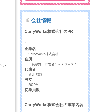
会社情報
CarryWorks株式会社のPR
-
企業名
CarryWorks株式会社
住所
千葉県野田市岩名１－７３－２４
さい！
代表者
酒井 悠輝
設立
2022年
従業員数
-
CarryWorks株式会社の事業内容