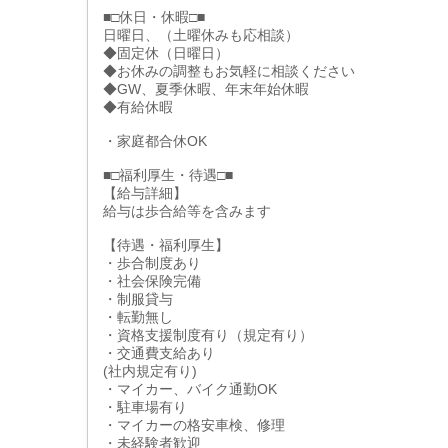
■□休日・休暇□■
日曜日、（土曜休みも応相談）
◆固定休（日曜日）
◆お休みの調整もお気軽に相談ください
◆GW、夏季休暇、年末年始休暇
◆有給休暇
・家庭都合休OK
■□福利厚生・待遇□■
【給与詳細】
給与は歩合給等を含みます
【待遇・福利厚生】
・歩合制度あり
・社会保険完備
・制服貸与
・転勤無し
・資格支援制度有り（規定有り）
・交通費支給あり
(社内規定有り)
・マイカー、バイク通勤OK
・駐車場有り
・マイカーの格安車検、修理
・未経験者歓迎