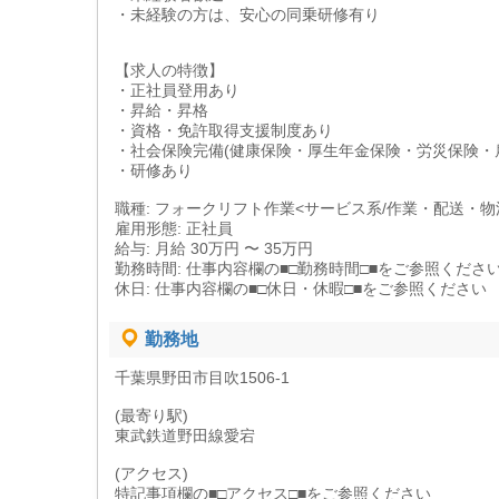
・未経験の方は、安心の同乗研修有り
【求人の特徴】
・正社員登用あり
・昇給・昇格
・資格・免許取得支援制度あり
・社会保険完備(健康保険・厚生年金保険・労災保険・
・研修あり
職種: フォークリフト作業<サービス系/作業・配送・物
雇用形態: 正社員
給与: 月給 30万円 〜 35万円
勤務時間: 仕事内容欄の■□勤務時間□■をご参照くださ
休日: 仕事内容欄の■□休日・休暇□■をご参照ください
勤務地
千葉県野田市目吹1506-1
(最寄り駅)
東武鉄道野田線愛宕
(アクセス)
特記事項欄の■□アクセス□■をご参照ください