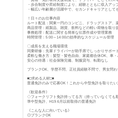
・歩合制度や昇給制度により、経験とともに収入アッ
・幅広い年齢層が活躍中で、セカンドキャリアとして
！日々のお仕事内容
ルート配送：関東一円のコンビニ、ドラッグストア、
商品管理：紙製品、雑貨、飲料などの軽い荷物を取り
事務処理：配送に関する簡単な伝票作成や管理業務
時間管理：5:00～14:00の効率的なスケジュール管理
〇成長を支える職場環境
同乗研修：先輩ドライバーが助手席でしっかりサポー
柔軟な働き方：髪型・髪色自由、家庭都合休OK、車・
安心の待遇：社会保険完備、制服貸与、転勤なし
ブランクOK、学歴不問、正社員経験不問で、男女問
■□求める人材□■
普通免許のみで応募OK！これから中型免許を取りたい
《歓迎条件》
◇フォークリフト免許持ってる方（持っていなくても
準中型免許、H19.6月以前取得の普通免許
《こんな人に向いている》
◎ブランクOK