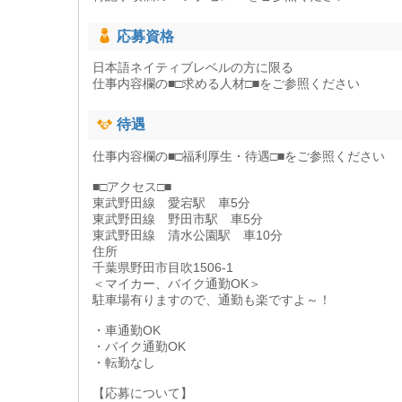
応募資格
日本語ネイティブレベルの方に限る
仕事内容欄の■□求める人材□■をご参照ください
待遇
仕事内容欄の■□福利厚生・待遇□■をご参照ください
■□アクセス□■
東武野田線 愛宕駅 車5分
東武野田線 野田市駅 車5分
東武野田線 清水公園駅 車10分
住所
千葉県野田市目吹1506-1
＜マイカー、バイク通勤OK＞
駐車場有りますので、通勤も楽ですよ～！
・車通勤OK
・バイク通勤OK
・転勤なし
【応募について】