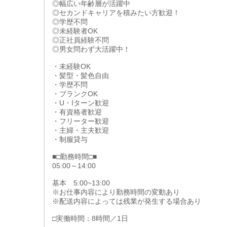
◎幅広い年齢層が活躍中
◎セカンドキャリアを積みたい方歓迎！
◎学歴不問
◎未経験者OK
◎正社員経験不問
◎男女問わず大活躍中！
・未経験OK
・髪型・髪色自由
・学歴不問
・ブランクOK
・U・Iターン歓迎
・有資格者歓迎
・フリーター歓迎
・主婦・主夫歓迎
・制服貸与
■□勤務時間□■
05:00～14:00
基本 5:00~13:00
※お仕事内容により勤務時間の変動あり
※配送内容によっては残業が発生する場合あり
□実働時間：8時間／1日