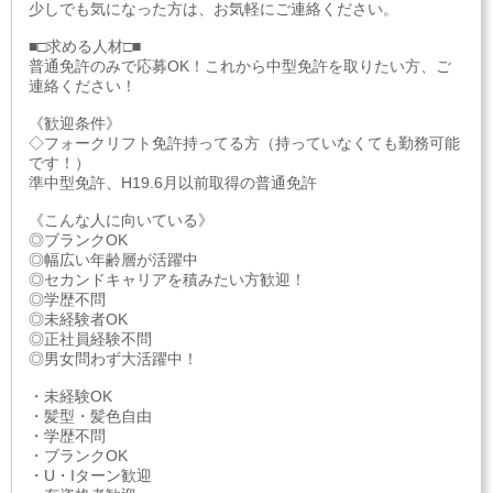
少しでも気になった方は、お気軽にご連絡ください。
■□求める人材□■
普通免許のみで応募OK！これから中型免許を取りたい方、ご
連絡ください！
《歓迎条件》
◇フォークリフト免許持ってる方（持っていなくても勤務可能
です！）
準中型免許、H19.6月以前取得の普通免許
《こんな人に向いている》
◎ブランクOK
◎幅広い年齢層が活躍中
◎セカンドキャリアを積みたい方歓迎！
◎学歴不問
◎未経験者OK
◎正社員経験不問
◎男女問わず大活躍中！
・未経験OK
・髪型・髪色自由
・学歴不問
・ブランクOK
・U・Iターン歓迎