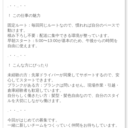
.・・..・・
！ この仕事の魅力
固定ルート：毎回同じルートなので、慣れれば自分のペースで
動けます。
積み下ろし不要：配送に集中できる環境が整っています。
早朝スタート：5:00〜13:00が基本のため、午後からの時間を
自由に使えます。
.・・..・・
！ こんな方にぴったり
未経験の方：先輩ドライバーが同乗してサポートするので、安
心してスタートできます。
ブランクがある方：ブランクは問いません。現場作業・引越・
倉庫経験者も歓迎しています。
自分らしく働きたい方：髪型・髪色自由なので、自分のスタイ
ルを大切にしながら働けます。
.・・..・・
今回がはじめての募集です。
一緒に新しいチームをつくっていく仲間をお待ちしています。