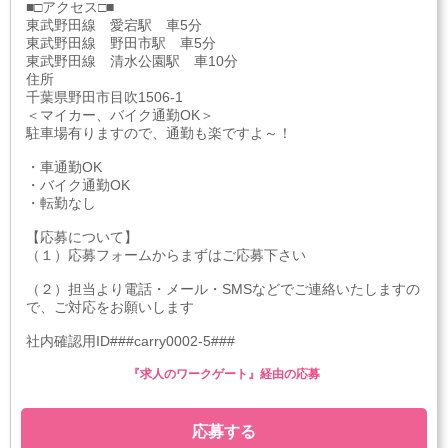
■□アクセス□■
東武野田線 愛宕駅 車5分
東武野田線 野田市駅 車5分
東武野田線 清水公園駅 車10分
住所
千葉県野田市目吹1506-1
＜マイカー、バイク通勤OK＞
駐車場有りますので、通勤も楽ですよ～！
・車通勤OK
・バイク通勤OK
・転勤なし
【応募について】
（１）応募フォームからまずはご応募下さい
（２）担当より電話・メール・SMSなどでご連絡いたしますの
で、ご対応をお願いします
社内確認用ID###carry0002-5###
『求人のワークゲート』経由の応募
応募する