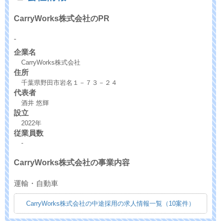
CarryWorks株式会社のPR
-
企業名
CarryWorks株式会社
住所
千葉県野田市岩名１－７３－２４
代表者
酒井 悠輝
設立
2022年
従業員数
-
CarryWorks株式会社の事業内容
運輸・自動車
CarryWorks株式会社の中途採用の求人情報一覧（10案件）