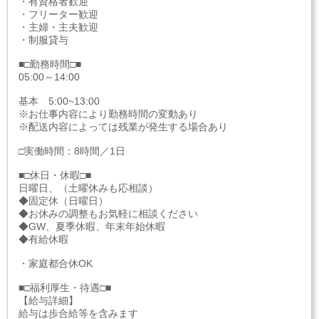
・有資格者歓迎
・フリーター歓迎
・主婦・主夫歓迎
・制服貸与
■□勤務時間□■
05:00～14:00
基本 5:00~13:00
※お仕事内容により勤務時間の変動あり
※配送内容によっては残業が発生する場合あり
□実働時間：8時間／1日
■□休日・休暇□■
日曜日、（土曜休みも応相談）
◆固定休（日曜日）
◆お休みの調整もお気軽に相談ください
◆GW、夏季休暇、年末年始休暇
◆有給休暇
・家庭都合休OK
■□福利厚生・待遇□■
【給与詳細】
給与は歩合給等を含みます