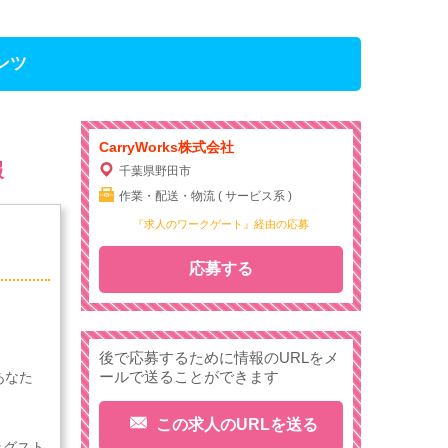
ンツ
CarryWorks株式会社
報
千葉県野田市
作業・配送・物流 ( サービス系 )
『求人のワークゲート』経由の応募
応募する
後で応募するために情報のURLをメ
ールで送ることができます
あなた
この求人のURLを送る
ッグスト