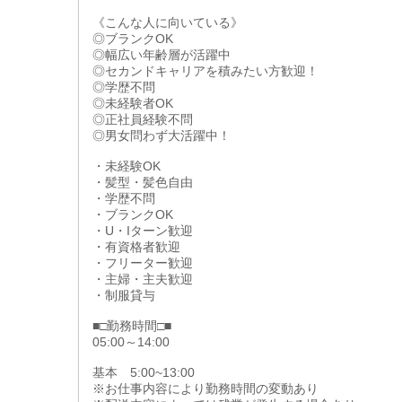
《こんな人に向いている》
◎ブランクOK
◎幅広い年齢層が活躍中
◎セカンドキャリアを積みたい方歓迎！
◎学歴不問
◎未経験者OK
◎正社員経験不問
◎男女問わず大活躍中！
・未経験OK
・髪型・髪色自由
・学歴不問
・ブランクOK
・U・Iターン歓迎
・有資格者歓迎
・フリーター歓迎
・主婦・主夫歓迎
・制服貸与
■□勤務時間□■
05:00～14:00
基本 5:00~13:00
※お仕事内容により勤務時間の変動あり