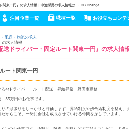
ト関東一円』の求人情報｜中途採用の求人情報は、JOB Change
職種一覧
注目企業一覧
お役立ちコンテ
業・配送・物流の求人
』の求人情報
ク可！配送ドライバー・固定ルート関東一円』の求人情
ルート関東一円
る4tドライバー・ルート配送・昇給昇格・野田市勤務
円～35万円のお仕事です。
とりの頑張りをしっかりと評価します！昇給制度や歩合給制度を整え、
集だからこそ、一緒に会社を成長させていける仲間を探しています。
メインのお仕事です。紙製品、雑貨、飲料などの商品をコンビニ、ドラ