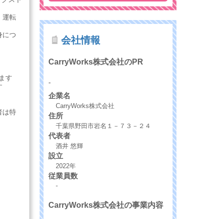
、運転
身につ
会社情報
CarryWorks株式会社のPR
ます
-
す
企業名
CarryWorks株式会社
者は特
住所
千葉県野田市岩名１－７３－２４
代表者
酒井 悠輝
設立
2022年
従業員数
-
CarryWorks株式会社の事業内容