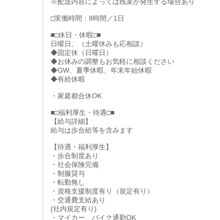
※配送内容によっては残業が発生する場合あり
□実働時間：8時間／1日
■□休日・休暇□■
日曜日、（土曜休みも応相談）
◆固定休（日曜日）
◆お休みの調整もお気軽に相談ください
◆GW、夏季休暇、年末年始休暇
◆有給休暇
・家庭都合休OK
■□福利厚生・待遇□■
【給与詳細】
給与は歩合給等を含みます
【待遇・福利厚生】
・歩合制度あり
・社会保険完備
・制服貸与
・転勤無し
・資格支援制度有り（規定有り）
・交通費支給あり
(社内規定有り)
・マイカー、バイク通勤OK