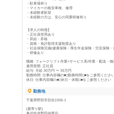
・駐車場有り
・マイカーの格安車検、修理
・未経験者歓迎
・未経験の方は、安心の同乗研修有り
【求人の特徴】
・正社員登用あり
・昇給・昇格
・資格・免許取得支援制度あり
・社会保険完備(健康保険・厚生年金保険・労災保険・
・研修あり
職種: フォークリフト作業<サービス系/作業・配送・物
雇用形態: 正社員
給与: 月給 30万円 〜 35万円
勤務時間: 仕事内容欄の■□勤務時間□■をご参照くださ
休日: 仕事内容欄の■□休日・休暇□■をご参照ください
勤務地
千葉県野田市目吹1506-1
(最寄り駅)
東武鉄道野田線愛宕