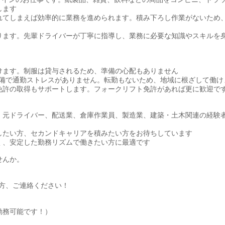
します
れてしまえば効率的に業務を進められます。積み下ろし作業がないため
ります。先輩ドライバーが丁寧に指導し、業務に必要な知識やスキルを
けます。制服は貸与されるため、準備の心配もありません
完備で通勤ストレスがありません。転勤もないため、地域に根ざして働け
免許の取得もサポートします。フォークリフト免許があれば更に歓迎で
。元ドライバー、配送業、倉庫作業員、製造業、建築・土木関連の経験
したい方、セカンドキャリアを積みたい方をお待ちしています
く、安定した勤務リズムで働きたい方に最適です
せんか。
方、ご連絡ください！
勤務可能です！）