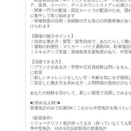
ア、薬局、スーパー、ディスカウントストアへお届け
・関東一円での配送：固定ルートでの配送のため、慣
に集中して取り組めます
・研修制度の活用：未経験の方も安心の同乗研修があ
けられます
【職場の魅力ポイント】
！自由な働き方：髪型・髪色自由で、あなたらしく働
！通勤の利便性：マイカー・バイク通勤OK、駐車場
！スキルアップ支援：資格取得支援制度があり、中型
【活躍できる方】
〇ブランクがある方：学歴や正社員経験は問いません
に歓迎
〇新しいチャレンジをしたい方：年齢を気にせず挑戦
〇安定した働き方を求める方：人間関係の負担が少な
あなたの経験を活かして、新しい環境で活躍してみま
■□求める人材□■
普通免許のみで応募OK！これから中型免許を取りたい
《歓迎条件》
◇フォークリフト免許持ってる方（持っていなくても
準中型免許、H19.6月以前取得の普通免許