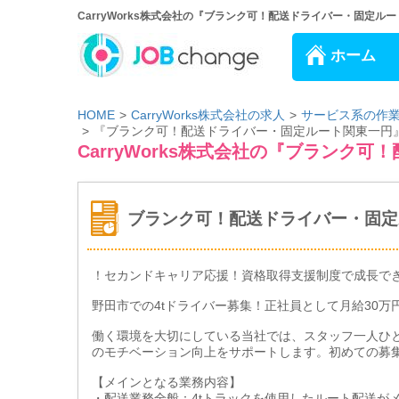
CarryWorks株式会社の『ブランク可！配送ドライバー・固定ルー
ホーム
HOME
CarryWorks株式会社の求人
サービス系の作
『ブランク可！配送ドライバー・固定ルート関東一円
CarryWorks株式会社の『ブラン
ブランク可！配送ドライバー・固定
！セカンドキャリア応援！資格取得支援制度で成長でき
野田市での4tドライバー募集！正社員として月給30万
働く環境を大切にしている当社では、スタッフ一人ひ
のモチベーション向上をサポートします。初めての募
【メインとなる業務内容】
・配送業務全般：4tトラックを使用したルート配送が