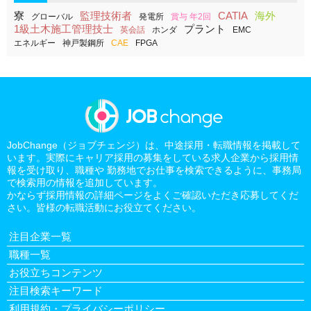
寮
監理技術者
CATIA
海外
グローバル
発電所
賞与 年2回
1級土木施工管理技士
プラント
英会話
ホンダ
EMC
エネルギー
神戸製鋼所
CAE
FPGA
JobChange（ジョブチェンジ）は、中途採用・転職情報を掲載して
います。実際にキャリア採用の募集をしている求人企業から採用情
報を受け取り、職種や 勤務地でお仕事を検索できるように、事務局
で検索用の情報を追加しています。
かならず採用情報の詳細ページをよくご確認いただき応募してくだ
さい。皆様の転職活動にお役立てください。
注目企業一覧
職種一覧
お役立ちコンテンツ
注目検索キーワード
利用規約・プライバシーポリシー