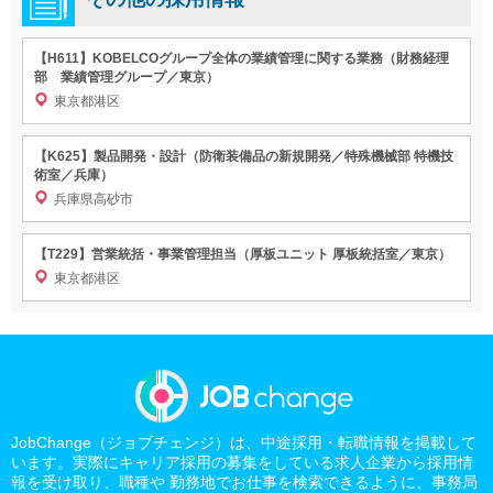
【H611】KOBELCOグループ全体の業績管理に関する業務（財務経理
部 業績管理グループ／東京）
東京都港区
【K625】製品開発・設計（防衛装備品の新規開発／特殊機械部 特機技
術室／兵庫）
兵庫県高砂市
【T229】営業統括・事業管理担当（厚板ユニット 厚板統括室／東京）
東京都港区
JobChange（ジョブチェンジ）は、中途採用・転職情報を掲載して
います。実際にキャリア採用の募集をしている求人企業から採用情
報を受け取り、職種や 勤務地でお仕事を検索できるように、事務局