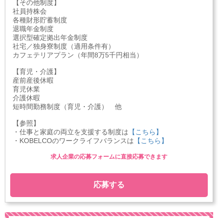
【その他制度】
社員持株会
各種財形貯蓄制度
退職年金制度
選択型確定拠出年金制度
社宅／独身寮制度（適用条件有）
カフェテリアプラン（年間8万5千円相当）
【育児・介護】
産前産後休暇
育児休業
介護休暇
短時間勤務制度（育児・介護） 他
【参照】
・仕事と家庭の両立を支援する制度は
【こちら】
・KOBELCOのワークライフバランスは
【こちら】
求人企業の応募フォームに直接応募できます
応募する