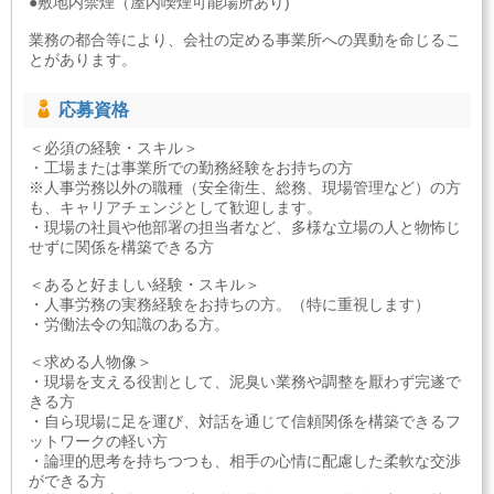
●敷地内禁煙（屋内喫煙可能場所あり)
業務の都合等により、会社の定める事業所への異動を命じるこ
とがあります。
応募資格
＜必須の経験・スキル＞
・工場または事業所での勤務経験をお持ちの方
※人事労務以外の職種（安全衛生、総務、現場管理など）の方
も、キャリアチェンジとして歓迎します。
・現場の社員や他部署の担当者など、多様な立場の人と物怖じ
せずに関係を構築できる方
＜あると好ましい経験・スキル＞
・人事労務の実務経験をお持ちの方。（特に重視します）
・労働法令の知識のある方。
＜求める人物像＞
・現場を支える役割として、泥臭い業務や調整を厭わず完遂で
きる方
・自ら現場に足を運び、対話を通じて信頼関係を構築できるフ
ットワークの軽い方
・論理的思考を持ちつつも、相手の心情に配慮した柔軟な交渉
ができる方