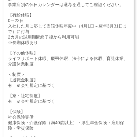
事業所別の休日カレンダーは選考を通してご確認ください。
【有給休暇】
0～22日
入社した月に応じて当該休暇年度中（4月1日～翌年3月31日ま
で）に付与
2カ月の試用期間終了後から利用可能
※長期休暇あり
【その他休暇】
ライフサポート休暇、慶弔休暇、法令による休暇、育児休業、
介護休業制度
＜制度＞
【退職金制度】
有 ※会社規定に基づく
【寮・社宅制度】
有 ※会社規定に基づく
【保険】
社会保険完備
健康保険・介護保険（満40歳以上）・厚生年金保険・雇用保
険・労災保険