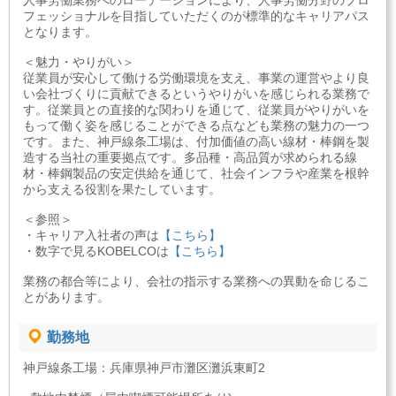
人事労働業務へのローテーションにより、人事労働分野のプロ
フェッショナルを目指していただくのが標準的なキャリアパス
となります。
＜魅力・やりがい＞
従業員が安心して働ける労働環境を支え、事業の運営やより良
い会社づくりに貢献できるというやりがいを感じられる業務で
す。従業員との直接的な関わりを通じて、従業員がやりがいを
もって働く姿を感じることができる点なども業務の魅力の一つ
です。また、神戸線条工場は、付加価値の高い線材・棒鋼を製
造する当社の重要拠点です。多品種・高品質が求められる線
材・棒鋼製品の安定供給を通じて、社会インフラや産業を根幹
から支える役割を果たしています。
＜参照＞
・キャリア入社者の声は
【こちら】
・数字で見るKOBELCOは
【こちら】
業務の都合等により、会社の指示する業務への異動を命じるこ
とがあります。
勤務地
神戸線条工場：兵庫県神戸市灘区灘浜東町2