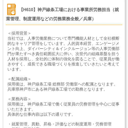
【H610】神戸線条工場における事業所労務担当（就
業管理、制度運用などの労務業務全般／兵庫）
＜採用背景＞
当社では、人事労働業務について専門機能人材として全社横断
的なキャリア管理をしています。人的資本経営、エンゲージメ
ント向上、ダイバーシティ＆インクルージョン等の人事労働部
門が果たすべき責任範囲拡大に伴い、次世代の組織基盤を担う
人材を採用し、全社的に体制の強化を図ることで、従業員が働
きやすく、成長できる職場づくりを推進していきたいと考えて
います。
＜配属組織＞
採用後は、神戸線条工場 総務部 労働室への配属となります。
兵庫県神戸市にある神戸線条工場での勤務となります。
＜業務内容＞
採用後は、神戸線条工場で働く従業員の労務管理を中心に従事
いただきます。
具体的な仕事内容は以下の通りです。
・就業管理、異動、昇格・評価などの制度運用・労務管理