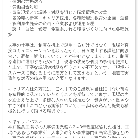
・個別の労務対応
・労働組合対応
・製造現場との調整・対話を通じた職場環境の改善
・基幹職の新卒・キャリア採用、各種階層別教育の企画・運営
・福利厚生施策の企画・立案および運用管理
・誇り・自信・愛着・希望あふれる職場づくりに向けた各種施
策
人事の仕事は、制度を机上で運用するだけではなく、現場と直
接コミュニケーションを取りながら、日々発生する課題に向き
合い、調整・解決していくことが中心となります。また、制度
を適切に運用するためには、現場の状況や個別の事情を把握し
た上で、丁寧な説明や対話を行うことが不可欠です。「現場が
スムーズに動けるように裏方として支える」という、地道で実
務的な対応の積み重ねが必要となります。
キャリア入社の方には、これまでのご経験や当社にはない視点
を積極的に活かしていただくことを期待しています。現場の声
を踏まえた上で、多様な人材の活躍推進や、働きがい・働きや
すさの向上につながる施策について、一歩踏み込んだ提案も積
極的に行って頂ける環境です。
＜キャリアパス＞
神戸線条工場での人事労働業務を2～3年程度経験した後は、工
場のある他の事業所、人事労政部や事業部門企画管理部などの