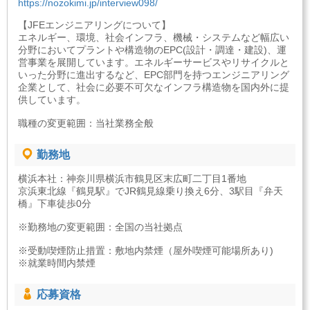
https://nozokimi.jp/interview098/
【JFEエンジニアリングについて】
エネルギー、環境、社会インフラ、機械・システムなど幅広い
分野においてプラントや構造物のEPC(設計・調達・建設)、運
営事業を展開しています。エネルギーサービスやリサイクルと
いった分野に進出するなど、EPC部門を持つエンジニアリング
企業として、社会に必要不可欠なインフラ構造物を国内外に提
供しています。
職種の変更範囲：当社業務全般
勤務地
横浜本社：神奈川県横浜市鶴見区末広町二丁目1番地
京浜東北線『鶴見駅』でJR鶴見線乗り換え6分、3駅目『弁天
橋』下車徒歩0分
※勤務地の変更範囲：全国の当社拠点
※受動喫煙防止措置：敷地内禁煙（屋外喫煙可能場所あり)
※就業時間内禁煙
応募資格