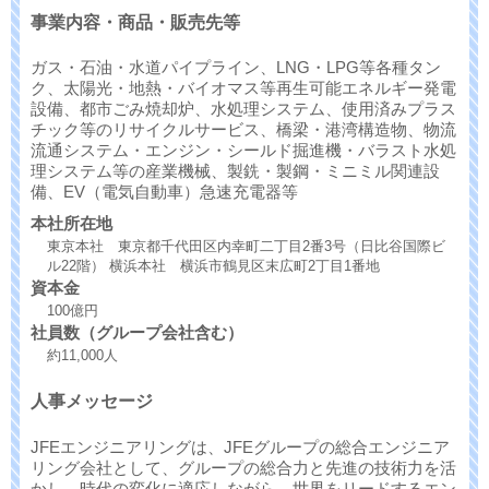
事業内容・商品・販売先等
ガス・石油・水道パイプライン、LNG・LPG等各種タン
ク、太陽光・地熱・バイオマス等再生可能エネルギー発電
設備、都市ごみ焼却炉、水処理システム、使用済みプラス
チック等のリサイクルサービス、橋梁・港湾構造物、物流
流通システム・エンジン・シールド掘進機・バラスト水処
理システム等の産業機械、製銑・製鋼・ミニミル関連設
備、EV（電気自動車）急速充電器等
本社所在地
東京本社 東京都千代田区内幸町二丁目2番3号（日比谷国際ビ
ル22階） 横浜本社 横浜市鶴見区末広町2丁目1番地
資本金
100億円
社員数（グループ会社含む）
約11,000人
人事メッセージ
JFEエンジニアリングは、JFEグループの総合エンジニア
リング会社として、グループの総合力と先進の技術力を活
かし、時代の変化に適応しながら、世界をリードするエン