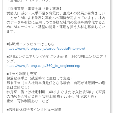
・運用設計（コスト、ログ）
【採用背景・事業を取り巻く状況】
労働人口減少・人手不足を背景に、生成AIの発展が目覚ましい
ことからAIによる業務効率化への期待が高まっています。社内
のデータを有効に活用しつつ多様な社内の業務を効率化するた
めにAIエージェント基盤の開発・運用を担う人材を募集してい
ます。
■転職者インタビューはこちら
https://www.jfe-eng.co.jp/career/special/interview/
■JFEエンジニアリングが丸ごとわかる「360°JFEエンジニアリ
ング」
https://www.jfe-eng.co.jp/360_jfe_engineering/
■手当や制度も充実
超過勤務手当（残業時間に連動して支給）
帰省手当（※入社時単身赴任となる場合、自宅が通勤圏外の場
合は支給なし）
独身寮・借上げ社宅制度（40才まで または入社後5年まで家賃
の75%を会社が負担※負担上限 寮7.5万円、社宅10万円）
産休・育休制度あり など
■男性育休取得者インタビュー記事