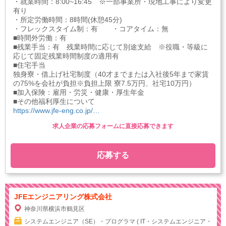
・就業時間：8:00~16:45 ※一部事業所・現地工事により変更
有り
・所定労働時間：8時間(休憩45分)
・フレックスタイム制：有 ・コアタイム：無
■時間外労働：有
■残業手当：有 残業時間に応じて別途支給 ※役職・等級に
応じて固定残業時間制度の適用有
■住宅手当
独身寮・借上げ社宅制度（40才までまたは入社後5年まで家賃
の75%を会社が負担※負担上限 寮7.5万円、社宅10万円）
■加入保険：雇用・労災・健康・厚生年金
■その他福利厚生について
https://www.jfe-eng.co.jp/…
求人企業の応募フォームに直接応募できます
応募する
JFEエンジニアリング株式会社
神奈川県横浜市鶴見区
システムエンジニア（SE）・プログラマ ( IT・システムエンジニア・