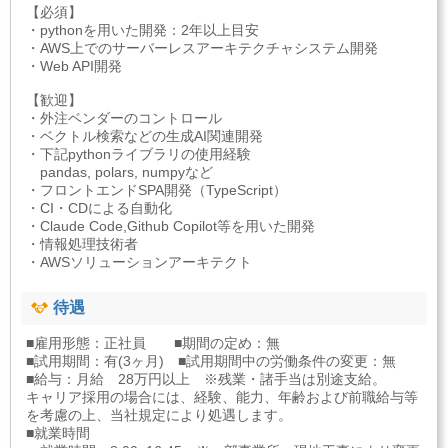
【必須】
・pythonを用いた開発：2年以上目安
・AWS上でのサーバーレスアーキテクチャシステム開発
・Web API開発
【歓迎】
・外注ベンダーのコントロール
・ベクトル検索などの生成AI関連開発
・下記pythonライブラリの使用経験
pandas, polars, numpyなど
・フロントエンドSPA開発（TypeScript）
・CI・CDによる自動化
・Claude Code,Github Copilot等を用いた開発
・情報処理技術者
・AWSソリューションアーキテクト
待遇
■雇用形態：正社員 ■期間の定め：無
■試用期間：有(3ヶ月) ■試用期間中の労働条件の変更：無
■給与：月給 28万円以上 ※残業・諸手当は別途支給。
キャリア採用の場合には、経験、能力、年齢および前職給与等
を考慮の上、当社規定により処遇します。
■就業時間