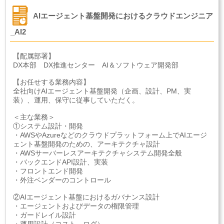
AIエージェント基盤開発におけるクラウドエンジニア
_AI2
【配属部署】
DX本部 DX推進センター AI＆ソフトウェア開発部
【お任せする業務内容】
全社向けAIエージェント基盤開発（企画、設計、PM、実
装）、運用、保守に従事していただく。
＜主な業務＞
①システム設計・開発
・AWSやAzureなどのクラウドプラットフォーム上でAIエージ
ェント基盤開発のための、アーキテクチャ設計
・AWSサーバーレスアーキテクチャシステム開発全般
・バックエンドAPI設計、実装
・フロントエンド開発
・外注ベンダーのコントロール
②AIエージェント基盤におけるガバナンス設計
・エージェントおよびデータの権限管理
・ガードレイル設計