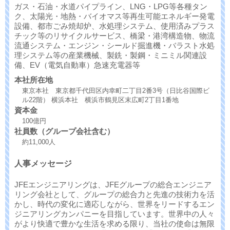
ガス・石油・水道パイプライン、LNG・LPG等各種タン
ク、太陽光・地熱・バイオマス等再生可能エネルギー発電
設備、都市ごみ焼却炉、水処理システム、使用済みプラス
チック等のリサイクルサービス、橋梁・港湾構造物、物流
流通システム・エンジン・シールド掘進機・バラスト水処
理システム等の産業機械、製銑・製鋼・ミニミル関連設
備、EV（電気自動車）急速充電器等
本社所在地
東京本社 東京都千代田区内幸町二丁目2番3号（日比谷国際ビ
ル22階） 横浜本社 横浜市鶴見区末広町2丁目1番地
資本金
100億円
社員数（グループ会社含む）
約11,000人
人事メッセージ
JFEエンジニアリングは、JFEグループの総合エンジニア
リング会社として、グループの総合力と先進の技術力を活
かし、時代の変化に適応しながら、世界をリードするエン
ジニアリングカンパニーを目指しています。世界中の人々
がより快適で豊かな生活を求める限り、当社の使命は無限