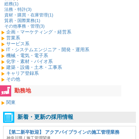
総務(
1
)
法務・特許(
3
)
資材・購買・在庫管理(
1
)
貿易・国際業務(
1
)
その他事務・管理(
3
)
企画・マーケティング・経営系
営業系
サービス系
IT・システムエンジニア・開発・運用系
機械・電気・電子系
化学・素材・バイオ系
建築・設備・土木・工事系
キャリア登録系
その他
勤務地
関東
新着・更新の採用情報
【第二新卒歓迎】 アクアパイプラインの施工管理業務
神奈川県 / 施工管理関連