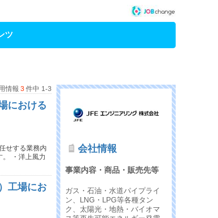
ンツ
用情報
3
件中 1-3
場における
会社情報
お任せする業務内
。 ・洋上風力
事業内容・商品・販売先等
）工場にお
ガス・石油・水道パイプライ
ン、LNG・LPG等各種タン
ク、太陽光・地熱・バイオマ