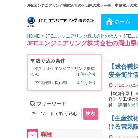
JFEエンジニアリング株式会社の岡山県の求人一覧｜中途採用の求人情
ホーム
HOME
JFEエンジニアリング株式会社の求人
JFE
JFEエンジニアリング株式会社の岡山
絞り込み条件
【総合職
（会社）JFEエンジニアリング株式
安全衛生管
会社
条件を外す
（都道府県）岡山県
条件を外す
JFEエンジ
【配属部署】 
容】 新工場の
フリーワード
発…
詳細を見
検索
【生産技
ける電気設
職種
JFEエンジ