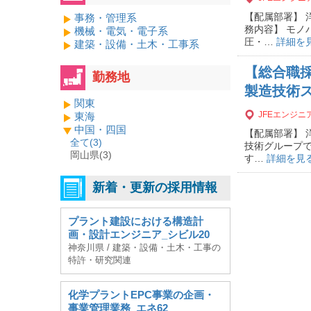
【配属部署】 
事務・管理系
務内容】 モノ
機械・電気・電子系
圧・…
詳細を
建築・設備・土木・工事系
【総合職
勤務地
製造技術ス
関東
JFEエンジ
東海
中国・四国
【配属部署】 
全て(
3
)
技術グループで
岡山県(3)
す…
詳細を見
新着・更新の採用情報
プラント建設における構造計
画・設計エンジニア_シビル20
神奈川県 / 建築・設備・土木・工事の
特許・研究関連
化学プラントEPC事業の企画・
事業管理業務_エネ62