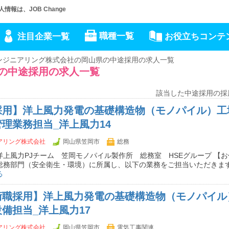
報は、JOB Change
職種一覧
注目企業一覧
お役立ちコンテ
エンジニアリング株式会社の岡山県の中途採用の求人一覧
県の中途採用の求人一覧
該当した中途採用の採
採用】洋上風力発電の基礎構造物（モノパイル）工
理業務担当_洋上風力14
ニアリング株式会社
岡山県笠岡市
総務
洋上風力PJチーム 笠岡モノパイル製作所 総務室 HSEグループ 【
総務部門（安全衛生・環境）に所属し、以下の業務をご担当いただきます
る
術職採用】洋上風力発電の基礎構造物（モノパイル
備担当_洋上風力17
ニアリング株式会社
岡山県笠岡市
電気工事関連