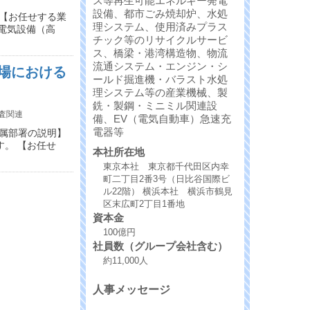
ス等再生可能エネルギー発電
設備、都市ごみ焼却炉、水処
 【お任せする業
理システム、使用済みプラス
電気設備（高
チック等のリサイクルサービ
ス、橋梁・港湾構造物、物流
流通システム・エンジン・シ
場における
ールド掘進機・バラスト水処
理システム等の産業機械、製
銑・製鋼・ミニミル関連設
査関連
備、EV（電気自動車）急速充
電器等
配属部署の説明】
。 【お任せ
本社所在地
東京本社 東京都千代田区内幸
町二丁目2番3号（日比谷国際ビ
ル22階） 横浜本社 横浜市鶴見
区末広町2丁目1番地
資本金
100億円
社員数（グループ会社含む）
約11,000人
人事メッセージ