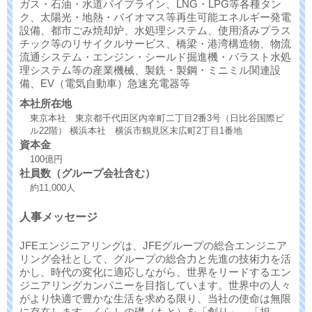
ガス・石油・水道パイプライン、LNG・LPG等各種タン
ク、太陽光・地熱・バイオマス等再生可能エネルギー発電
設備、都市ごみ焼却炉、水処理システム、使用済みプラス
チック等のリサイクルサービス、橋梁・港湾構造物、物流
流通システム・エンジン・シールド掘進機・バラスト水処
理システム等の産業機械、製銑・製鋼・ミニミル関連設
備、EV（電気自動車）急速充電器等
本社所在地
東京本社 東京都千代田区内幸町二丁目2番3号（日比谷国際ビ
ル22階） 横浜本社 横浜市鶴見区末広町2丁目1番地
資本金
100億円
社員数（グループ会社含む）
約11,000人
人事メッセージ
JFEエンジニアリングは、JFEグループの総合エンジニア
リング会社として、グループの総合力と先進の技術力を活
かし、時代の変化に適応しながら、世界をリードするエン
ジニアリングカンパニーを目指しています。世界中の人々
がより快適で豊かな生活を求める限り、当社の使命は無限
に存在します。くらしの礎（もと）を「創り」、「担