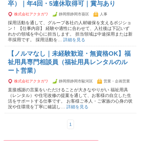
卒）｜年4回・5連休取得可｜賞与あり
株式会社アクタガワ
静岡県静岡市葵区
人事
採用活動を通して、グループ各社の人材確保を支えるポジショ
ン！ 【仕事内容】 経験や適性に合わせて、入社後は下記いず
れかの領域を中心に担当します。 担当領域は中途採用または新
卒採用です。 採用活動を…
詳細を見る
【ノルマなし｜未経験歓迎・無資格OK】福
祉用具専門相談員（福祉用具レンタルのル
ート営業）
株式会社アクタガワ
静岡県静岡市駿河区
営業・企画営業
直接感謝の言葉をいただけることが大きなやりがい 福祉用具
（レンタル）や住宅改修の提案を通して、お客様の自立した生
活をサポートする仕事です。 お客様ご本人・ご家族の心身の状
況や住環境を丁寧に確認し…
詳細を見る
1