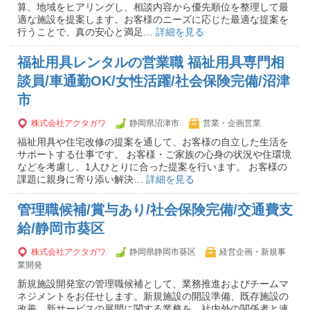
算、地域をヒアリングし、相談内容から優先順位を整理して最
適な施設を提案します。お客様のニーズに応じた最適な提案を
行うことで、真の安心と満足…
詳細を見る
福祉用具レンタルの営業職 福祉用具専門相
談員/車通勤OK/女性活躍/社会保険完備/沼津
市
株式会社アクタガワ
静岡県沼津市
営業・企画営業
福祉用具や住宅改修の提案を通して、お客様の自立した生活を
サポートする仕事です。 お客様・ご家族の心身の状況や住環境
などを考慮し、1人ひとりに合った提案を行います。 お客様の
課題に親身に寄り添い解決…
詳細を見る
管理職候補/賞与あり/社会保険完備/交通費支
給/静岡市葵区
株式会社アクタガワ
静岡県静岡市葵区
経営企画・新規事
業開発
新規施設開発室の管理職候補として、業務推進およびチームマ
ネジメントをお任せします。新規施設の開設準備、既存施設の
改善、新サービスの展開に関する業務を、社内外の関係者と連