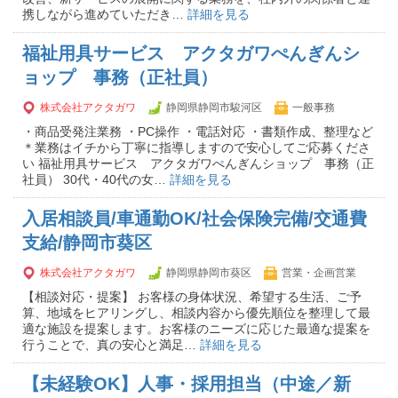
携しながら進めていただき…
詳細を見る
福祉用具サービス アクタガワぺんぎんシ
ョップ 事務（正社員）
株式会社アクタガワ
静岡県静岡市駿河区
一般事務
・商品受発注業務 ・PC操作 ・電話対応 ・書類作成、整理など
＊業務はイチから丁寧に指導しますので安心してご応募くださ
い 福祉用具サービス アクタガワぺんぎんショップ 事務（正
社員） 30代・40代の女…
詳細を見る
入居相談員/車通勤OK/社会保険完備/交通費
支給/静岡市葵区
株式会社アクタガワ
静岡県静岡市葵区
営業・企画営業
【相談対応・提案】 お客様の身体状況、希望する生活、ご予
算、地域をヒアリングし、相談内容から優先順位を整理して最
適な施設を提案します。お客様のニーズに応じた最適な提案を
行うことで、真の安心と満足…
詳細を見る
【未経験OK】人事・採用担当（中途／新