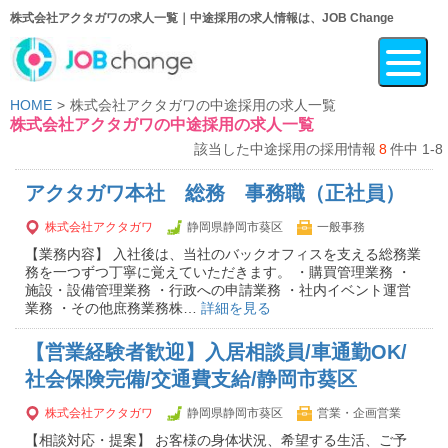
株式会社アクタガワの求人一覧｜中途採用の求人情報は、JOB Change
HOME
株式会社アクタガワの中途採用の求人一覧
株式会社アクタガワの中途採用の求人一覧
該当した中途採用の採用情報
8
件中 1-8
アクタガワ本社 総務 事務職（正社員）
株式会社アクタガワ
静岡県静岡市葵区
一般事務
【業務内容】 入社後は、当社のバックオフィスを支える総務業
務を一つずつ丁寧に覚えていただきます。 ・購買管理業務 ・
施設・設備管理業務 ・行政への申請業務 ・社内イベント運営
業務 ・その他庶務業務株…
詳細を見る
【営業経験者歓迎】入居相談員/車通勤OK/
社会保険完備/交通費支給/静岡市葵区
株式会社アクタガワ
静岡県静岡市葵区
営業・企画営業
【相談対応・提案】 お客様の身体状況、希望する生活、ご予