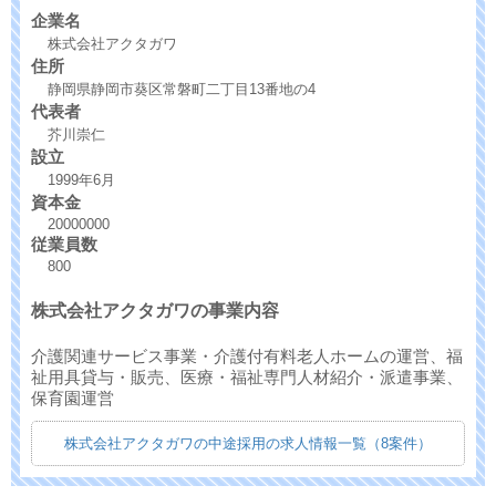
企業名
株式会社アクタガワ
住所
静岡県静岡市葵区常磐町二丁目13番地の4
代表者
芥川崇仁
設立
1999年6月
資本金
20000000
従業員数
800
株式会社アクタガワの事業内容
介護関連サービス事業・介護付有料老人ホームの運営、福
祉用具貸与・販売、医療・福祉専門人材紹介・派遣事業、
保育園運営
株式会社アクタガワの中途採用の求人情報一覧（8案件）