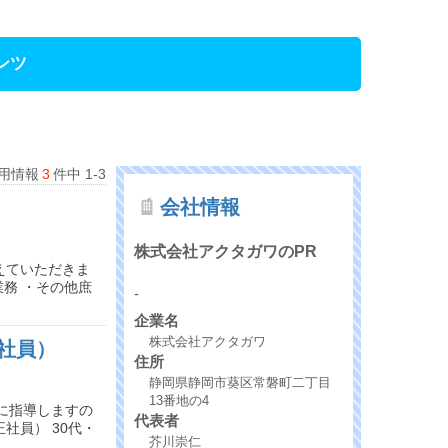
ンツ
用情報
3
件中 1-3
会社情報
株式会社アクタガワのPR
えていただきま
業務 ・その他庶
-
企業名
株式会社アクタガワ
社員）
住所
静岡県静岡市葵区常磐町二丁目
13番地の4
寧に指導しますの
代表者
社員） 30代・
芥川崇仁