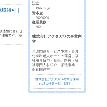
設立
1999年6月
休取得可｜
資本金
20000000
従業員数
800
や適性に合わせ
採用です。 採
株式会社アクタガワの事業内
容
介護関連サービス事業・介護
付有料老人ホームの運営、福
祉用具貸与・販売、医療・福
祉専門人材紹介・派遣事業、
保育園運営
株式会社アクタガワの中途採用
の求人情報一覧（8案件）