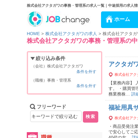
株式会社アクタガワの事務・管理系の求人一覧｜中途採用の求人情報は、
ホーム
HOME
株式会社アクタガワの求人
株式会社アクタガ
株式会社アクタガワの事務・管理系の中
絞り込み条件
アクタガ
（会社）株式会社アクタガワ
条件を外す
株式会社アク
（職種）事務・管理系
【業務内容】
条件を外す
す。 ・購買管
務業務株…
詳
フリーワード
福祉用具
検索
株式会社アク
・商品受発注業
で安心してご応
職種
40代の女…
詳