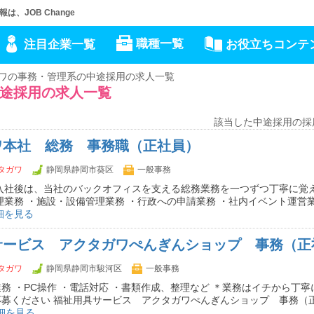
JOB Change
職種一覧
注目企業一覧
お役立ちコンテ
ワの事務・管理系の中途採用の求人一覧
途採用の求人一覧
該当した中途採用の採
ワ本社 総務 事務職（正社員）
タガワ
静岡県静岡市葵区
一般事務
 入社後は、当社のバックオフィスを支える総務業務を一つずつ丁寧に覚
理業務 ・施設・設備管理業務 ・行政への申請業務 ・社内イベント運営
細を見る
サービス アクタガワぺんぎんショップ 事務（正
タガワ
静岡県静岡市駿河区
一般事務
務 ・PC操作 ・電話対応 ・書類作成、整理など ＊業務はイチから丁
募ください 福祉用具サービス アクタガワぺんぎんショップ 事務（正
細を見る