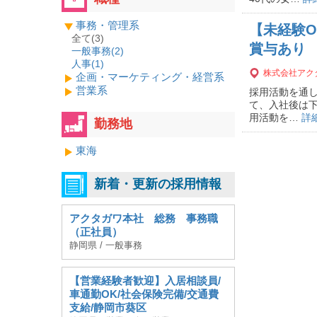
事務・管理系
【未経験O
全て(3)
賞与あり
一般事務(
2
)
人事(
1
)
株式会社アク
企画・マーケティング・経営系
営業系
採用活動を通し
て、入社後は下
用活動を…
詳
勤務地
東海
新着・更新の採用情報
アクタガワ本社 総務 事務職
（正社員）
静岡県 / 一般事務
【営業経験者歓迎】入居相談員/
車通勤OK/社会保険完備/交通費
支給/静岡市葵区