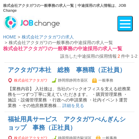
株式会社アクタガワの一般事務の求人一覧｜中途採用の求人情報は、JOB
Change
HOME
株式会社アクタガワの求人
株式会社アクタガワの一般事務の中途採用の求人一覧
株式会社アクタガワの一般事務の中途採用の求人一覧
該当した中途採用の採用情報
2
件中 1-2
アクタガワ本社 総務 事務職（正社員）
株式会社アクタガワ
静岡県静岡市葵区
一般事務
【業務内容】 入社後は、当社のバックオフィスを支える総務業
務を一つずつ丁寧に覚えていただきます。 ・購買管理業務 ・
施設・設備管理業務 ・行政への申請業務 ・社内イベント運営
業務 ・その他庶務業務株…
詳細を見る
福祉用具サービス アクタガワぺんぎんシ
ョップ 事務（正社員）
株式会社アクタガワ
静岡県静岡市駿河区
一般事務