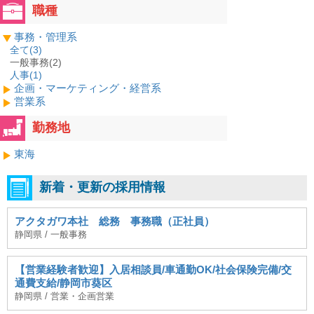
職種
事務・管理系
全て(
3
)
一般事務(2)
人事(
1
)
企画・マーケティング・経営系
営業系
勤務地
東海
新着・更新の採用情報
アクタガワ本社 総務 事務職（正社員）
静岡県 / 一般事務
【営業経験者歓迎】入居相談員/車通勤OK/社会保険完備/交
通費支給/静岡市葵区
静岡県 / 営業・企画営業