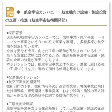
◆［航空宇宙カンパニー］航空機向け設備・施設投資
の企画・推進（航空宇宙技術開発部）
■採用背景
SUBARU航空宇宙カンパニーでは、防衛事業・民間事業・ヘリ
コプター事業という３つの柱で事業を展開し、多種多様な航空
機を製造しています。
今後は更なる成長に向けた生産の増加が見込まれている中で、
様々な変化に柔軟に対応するため、生産基盤を形作る設備・施
設の企画力強化が重要になります。
本ポジションでは、航空宇宙事業全体を支え、進化し続ける強
い工場づくりを共に進めて頂ける仲間を募集しています。
■配属先のミッション
●航空宇宙技術開発部
技術部門の予算、技術情報等の計画管理業務、将来事業に向け
た技術戦略・研究開発・事業提案、および設備・施設の導入計
画から保全管理の統括等に関する技術作業を行う。
●工場技術企画課
航空宇宙事業を支える生産基盤として、工場設備・施設の企画