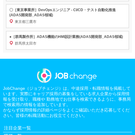
〇［東京事業所］DevOpsエンジニア - CI/CD・テスト自動化推進
(ADAS開発部_ADAS領域)
東京都三鷹市
●［群馬製作所］ADAS機能のHMI設計業務(ADAS開発部_ADAS領域)
群馬県太田市
JobChange（ジョブチェンジ）は、中途採用・転職情報を掲載して
います。実際にキャリア採用の募集をしている求人企業から採用情
報を受け取り、職種や 勤務地でお仕事を検索できるように、事務局
で検索用の情報を追加しています。
かならず採用情報の詳細ページをよくご確認いただき応募してくだ
さい。皆様の転職活動にお役立てください。
注目企業一覧