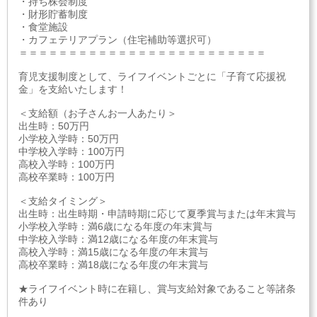
・持ち株会制度
・財形貯蓄制度
・食堂施設
・カフェテリアプラン（住宅補助等選択可）
＝＝＝＝＝＝＝＝＝＝＝＝＝＝＝＝＝＝＝＝＝＝＝＝＝
育児支援制度として、ライフイベントごとに「子育て応援祝
金」を支給いたします！
＜支給額（お子さんお一人あたり＞
出生時：50万円
小学校入学時：50万円
中学校入学時：100万円
高校入学時：100万円
高校卒業時：100万円
＜支給タイミング＞
出生時：出生時期・申請時期に応じて夏季賞与または年末賞与
小学校入学時：満6歳になる年度の年末賞与
中学校入学時：満12歳になる年度の年末賞与
高校入学時：満15歳になる年度の年末賞与
高校卒業時：満18歳になる年度の年末賞与
★ライフイベント時に在籍し、賞与支給対象であること等諸条
件あり