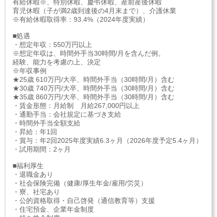
有給休暇※、特別休暇、慶弔休暇、産前産後休暇
育児休暇（子が満2歳到達後の4月末まで）、介護休業
※有給休暇取得率：93.4%（2024年度実績）
■処遇
・想定年収：550万円以上
※想定年収は、時間外手当30時間/月を含んだ例。
経験、能力を考慮の上、決定
※年収事例
★25歳 610万円/大卒、時間外手当（30時間/月）含む
★30歳 740万円/大卒、時間外手当（30時間/月）含む
★35歳 860万円/大卒、時間外手当（30時間/月）含む
・賃金形態：月給制 月給267,000円以上
・通勤手当：会社規定に基づき支給
・時間外手当全額支給
・昇給：年1回
・賞与：年2回2025年度実績6.3ヶ月（2026年度予定5.4ヶ月）
・試用期間：2ヶ月
■福利厚生
・退職金あり
・社会保険完備（健康/厚生年金/雇用/労災）
・寮、社宅あり
・公的資格取得・自己啓発（通信教育等）支援
・住宅預金、企業年金制度