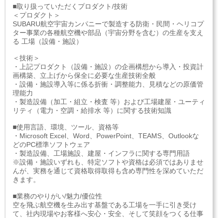
■取り扱っていただくプロダクト/技術
＜プロダクト＞
SUBARU航空宇宙カンパニーで製造する防衛・民間・ヘリコプ
ター事業の各種航空機や部品（宇宙分野を含む）の生産を支え
る 工場（設備・施設）
＜技術＞
・上記プロダクト（設備・施設）の企画構想から導入・投資計
画構築、立上げから保全に必要な生産技術全般
・設備・施設導入等に係る折衝・調整能力、見積などの原価管
理能力
・製造設備（加工・組立・検査 等）および工場建屋・ユーティ
リティ（電力・空調・給排水 等）に関する技術知識
■使用言語、環境、ツール、資格等
・Microsoft Excel、Word、PowerPoint、TEAMS、Outlookな
どのPC標準ソフトウェア
・製造設備、工場施設、建屋・インフラに関する専門用語
※設備・施設いずれも、特定ソフトや資格は必須ではありませ
んが、実務を通じて資格取得取得も含め専門性を深めていただ
きます。
■業務のやりがい/魅力/優位性
空を飛ぶ航空機を生み出す基盤である工場を一手に引き受け
て、社内現場やお客様へ安心・安全、そして笑顔をつくる仕事