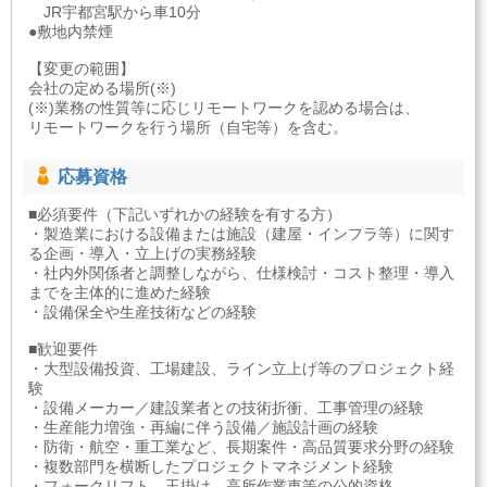
JR宇都宮駅から車10分
●敷地内禁煙
【変更の範囲】
会社の定める場所(※)
(※)業務の性質等に応じリモートワークを認める場合は、
リモートワークを行う場所（自宅等）を含む。
応募資格
■必須要件（下記いずれかの経験を有する方）
・製造業における設備または施設（建屋・インフラ等）に関す
る企画・導入・立上げの実務経験
・社内外関係者と調整しながら、仕様検討・コスト整理・導入
までを主体的に進めた経験
・設備保全や生産技術などの経験
■歓迎要件
・大型設備投資、工場建設、ライン立上げ等のプロジェクト経
験
・設備メーカー／建設業者との技術折衝、工事管理の経験
・生産能力増強・再編に伴う設備／施設計画の経験
・防衛・航空・重工業など、長期案件・高品質要求分野の経験
・複数部門を横断したプロジェクトマネジメント経験
・フォークリフト、玉掛け、高所作業車等の公的資格