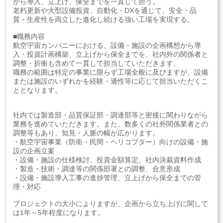
から導入、立上げ、保全までを一貫して担う。
老朽更新や大型設備投資、自動化・DXを通じて、安全・品
質・生産性を両立した進化し続ける強い工場を実現する。
■職務内容
航空宇宙カンパニーにおける、設備・施設の企画構想から導
入・投資計画構築、立上げから保全までを、社内外の関係者と
調整・折衝も含めて一貫して担当していただきます。
職務の範囲は特定の事業に限らず工場全般に及びますが、設備
または施設のいずれかを経験・適性等に応じて担当いただくこ
ととなります。
社内では製造部・品質保証部・調達部等と密接に関わりながら
業務を進めていただきます。また、数多くの社外関係業者との
調整等もあり、知見・人脈の幅が広がります。
・航空宇宙事業（防衛・民間・ヘリコプター）向けの設備・施
設の企画立案
・設備・施設の仕様検討、投資金額算定、社内決裁資料作成
・製造・技術・調達等の関係部署との調整、合意形成
・設備・施設導入工事の進捗管理、立上げから保全までの管
理・対応
プロジェクトの大小によりますが、企画から立ち上げに関して
は1年～5年程度になります。