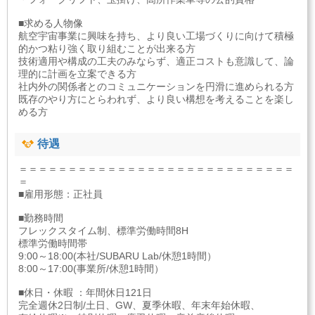
■求める人物像
航空宇宙事業に興味を持ち、より良い工場づくりに向けて積極
的かつ粘り強く取り組むことが出来る方
技術適用や構成の工夫のみならず、適正コストも意識して、論
理的に計画を立案できる方
社内外の関係者とのコミュニケーションを円滑に進められる方
既存のやり方にとらわれず、より良い構想を考えることを楽し
める方
待遇
＝＝＝＝＝＝＝＝＝＝＝＝＝＝＝＝＝＝＝＝＝＝＝＝＝＝＝＝
＝
■雇用形態：正社員
■勤務時間
フレックスタイム制、標準労働時間8H
標準労働時間帯
9:00～18:00(本社/SUBARU Lab/休憩1時間）
8:00～17:00(事業所/休憩1時間）
■休日・休暇 ：年間休日121日
完全週休2日制/土日、GW、夏季休暇、年末年始休暇、