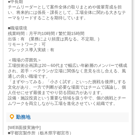
●中長期
チームリーダーとして案件全体の取りまとめや後輩育成を担
い、将来的には係長・課長として、工場全体に関わる大きなテ
ーマをリードすることを期待しています。
■職場環境
残業時間：月平均10時間 / 繁忙期15時間
出張：有 (業務により頻度は異なる。不定期。)
リモートワーク：可
フレックス導入実績：有
＜職場の雰囲気＞
工場技術企画課は20～60代まで幅広い年齢層のメンバーで構成
され、若手・ベテランが立場に関係なく意見を出し合える、風
通しの良い職場です。
「まずやってみる」「小さく試す」といった挑戦を後押しする
文化があり、一方で判断が必要な場面ではチームで議論し、個
人任せにせず最後までやり切る団結力があります。
設備・施設投資という重要な領域を扱う中で、個の挑戦とチー
ムワークを両立しながら工場を進化させていく組織です。
勤務地
[WEB面接実施中]
■宇都宮製作所（栃木県宇都宮市）