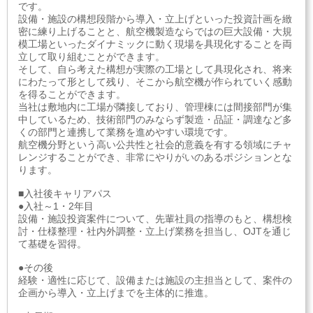
です。
設備・施設の構想段階から導入・立上げといった投資計画を緻
密に練り上げることと、航空機製造ならではの巨大設備・大規
模工場といったダイナミックに動く現場を具現化することを両
立して取り組むことができます。
そして、自ら考えた構想が実際の工場として具現化され、将来
にわたって形として残り、そこから航空機が作られていく感動
を得ることができます。
当社は敷地内に工場が隣接しており、管理棟には間接部門が集
中しているため、技術部門のみならず製造・品証・調達など多
くの部門と連携して業務を進めやすい環境です。
航空機分野という高い公共性と社会的意義を有する領域にチャ
レンジすることができ、非常にやりがいのあるポジションとな
ります。
■入社後キャリアパス
●入社～1・2年目
設備・施設投資案件について、先輩社員の指導のもと、構想検
討・仕様整理・社内外調整・立上げ業務を担当し、OJTを通じ
て基礎を習得。
●その後
経験・適性に応じて、設備または施設の主担当として、案件の
企画から導入・立上げまでを主体的に推進。