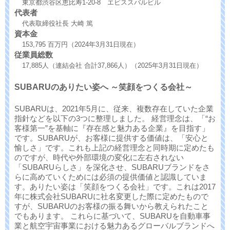
東京都渋谷区恵比寿1-20-8 エビススバルビル
代表者
代表取締役社長 大崎 篤
資本金
153,795 百万円（2024年3月31日現在）
従業員総数
17,885人（連結会社 合計37,866人）（2025年3月31日現在）
SUBARUのありたい姿へ ～笑顔をつくる会社～
SUBARUは、2021年5月に、従来、複数存在していた企業
指針などを以下の3つに整理しました。 経営理念は、「“お
客様第一”を基軸に『存在感と魅力ある企業』を目指す」
です。SUBARUが、お客様に提供する価値は、「安心と
愉しさ」です。これも上記の経営理念と同時期に定めたも
のですが、時代や外部環境の変化に左右されない
「SUBARUらしさ」を深化させ、SUBARUブランドをさ
らに高めていくためには必須の提供価値と認識していま
す。ありたい姿は「笑顔をつくる会社」です。これは2017
年に株式会社SUBARUに社名変更した際に定めたもので
すが、SUBARUのお客様の振る舞いから教えられたこと
でもあります。 これらに基づいて、SUBARUを自動車事
業と航空宇宙事業における魅力あるグローバルブランドへ