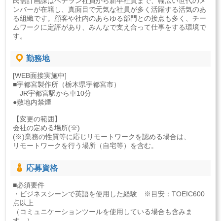
民需計画課はベテラン社員から新卒社員まで、幅広い世代のメ
ンバーが在籍し、真面目で元気な社員が多く活躍する活気のあ
る組織です。顧客や社内のあらゆる部門との接点も多く、チー
ムワークに定評があり、みんなで支え合って仕事をする環境で
す。
勤務地
[WEB面接実施中]
■宇都宮製作所（栃木県宇都宮市）
JR宇都宮駅から車10分
●敷地内禁煙
【変更の範囲】
会社の定める場所(※)
(※)業務の性質等に応じリモートワークを認める場合は、
リモートワークを行う場所（自宅等）を含む。
応募資格
■必須要件
・ビジネスシーンで英語を使用した経験 ※目安：TOEIC600
点以上
（コミュニケーションツールを使用している場合も含みま
す。）