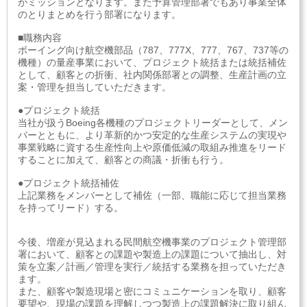
がミッションとなります。また予算管理部署でもあり事業全体
のとりまとめを行う部署になります。
■職務内容
ボーイング向け航空機部品（787、777X、777、767、737等の
機種）の量産事業において、プロジェクト統括または統括補佐
として、顧客との折衝、社内関係部署との調整、生産計画の立
案・管理を担当していただきます。
●プロジェクト統括
当社が扱うBoeing各機種のプロジェクトリーダーとして、メン
バーとともに、より革新的かつ安定的な生産システムの実現や
事業戦略に資する生産性向上や原価低減の取組み推進をリード
することに加えて、顧客との商議・折衝も行う。
●プロジェクト統括補佐
上記業務をメンバーとして補佐（一部、職能に応じて担当業務
を持ってリード）する。
今後、増産が見込まれる民間航空機事業のプロジェクト管理部
署において、顧客との課題や製造上の課題について抽出し、対
策を立案／計画／管理を実行／統括する業務を担っていただき
ます。
また、顧客や製造現場と密にコミュニケーションを取り、顧客
要望や、現場の課題を理解しつつ製造上の課題解決に取り組ん