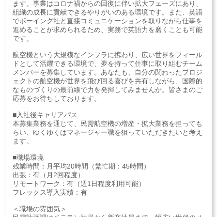
ます。事業はコロナ禍からの回復に伴い拡大フェーズにあり、
組織の成長に貢献できるやりがいのある環境です。また、英語
でボーイング社と直接コミュニケーションを取りながら仕事を
進めることが求められるため、実務で英語力を磨くことも可能
です。
航空機という大規模なインフラに携わり、広い世界をフィール
ドとして活躍できる環境で、夢を持って仕事に取り組むチーム
メンバーを募集しています。あなたも、自分の関わったプロジ
ェクトの航空機が世界を飛び回る喜びを共有しながら、国際的
なものづくりの最前線で力を発揮してみませんか。皆さまのご
応募をお待ちしております。
■入社後キャリアパス
本募集業務を通じて、民需航空機の増産・拡大業務を担っても
らい、ゆくゆくはマネージャー職を狙っていただきたいと考え
ます。
■職場環境
残業時間：月平均20時間（繁忙期：45時間）
出張：有（月2回程度）
リモートワーク：有（週1日程度利用可能）
フレックス導入実績：有
＜職場の雰囲気＞