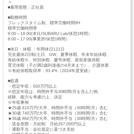
＝
■雇用形態：正社員
■勤務時間
フレックスタイム制、標準労働時間8H
標準労働時間帯
9:00～18:00(本社/SUBARU Lab/休憩1時間）
8:00～17:00(事業所/休憩1時間）
■休日・休暇 ：年間休日121日
完全週休2日制/土日、GW、夏季休暇、年末年始休暇、
有給休暇※、特別休暇、慶弔休暇、産前産後休暇
育児休暇（子が満2歳到達後の4月末まで）、介護休業
※有給休暇取得率：93.4%（2024年度実績）
■処遇
・想定年収：550万円以上
※想定年収は、時間外手当30時間/月を含んだ例。
経験、能力を考慮の上、決定
※年収事例
★25歳 610万円/大卒、時間外手当（30時間/月）含む
★30歳 740万円/大卒、時間外手当（30時間/月）含む
★35歳 860万円/大卒、時間外手当（30時間/月）含む
・賃金形態：月給制 月給267,000円以上
・通勤手当：会社規定に基づき支給