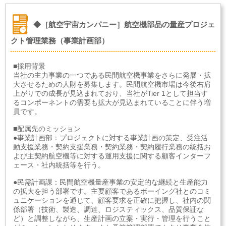
◆［航空宇宙カンパニー］航空機部品の量産プロジェ
クト管理業務（事業計画部）
■採用背景
当社の主力事業の一つである民間航空機事業をさらに発展・拡
大させるための人財を募集します。民間航空機市場は今後右肩
上がりでの成長が見込まれており、当社がTier 1として担当す
るコンポーネントの需要も拡大が見込まれていることに伴う増
員です。
■配属先のミッション
●事業計画部：プロジェクトに対する事業計画の策定、受注活
動支援業務・契約支援業務・契約業務・契約履行業務の統括お
よび主契約航空機等に対する運用支援に関する顧客インターフ
ェース・社内統括等を行う。
●民需計画課：民間航空機量産事業の安定的な継続と生産能力
の拡大を担う部署です。主要顧客であるボーイング社とのコミ
ュニケーションを通じて、顧客要求を正確に把握し、社内の関
係部署（技術、製造、調達、ロジスティックス、品質保証な
ど）と調整しながら、生産計画の立案・実行・管理を行うこと