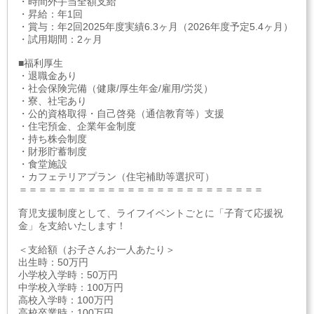
・時間外手当全額支給
・昇給：年1回
・賞与：年2回2025年度実績6.3ヶ月（2026年度予定5.4ヶ月）
・試用期間：2ヶ月
■福利厚生
・退職金あり
・社会保険完備（健康/厚生年金/雇用/労災）
・寮、社宅あり
・公的資格取得・自己啓発（通信教育等）支援
・住宅預金、企業年金制度
・持ち株会制度
・財形貯蓄制度
・食堂施設
・カフェテリアプラン（住宅補助等選択可）
＝＝＝＝＝＝＝＝＝＝＝＝＝＝＝＝＝＝＝＝＝＝＝＝＝
育児支援制度として、ライフイベントごとに「子育て応援祝
金」を支給いたします！
＜支給額（お子さんお一人あたり＞
出生時：50万円
小学校入学時：50万円
中学校入学時：100万円
高校入学時：100万円
高校卒業時：100万円