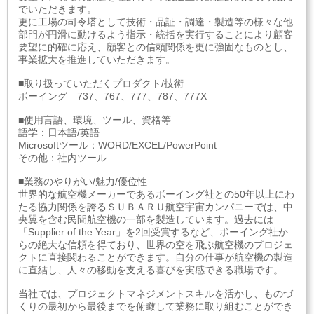
でいただきます。
更に工場の司令塔として技術・品証・調達・製造等の様々な他
部門が円滑に動けるよう指示・統括を実行することにより顧客
要望に的確に応え、顧客との信頼関係を更に強固なものとし、
事業拡大を推進していただきます。
■取り扱っていただくプロダクト/技術
ボーイング 737、767、777、787、777X
■使用言語、環境、ツール、資格等
語学：日本語/英語
Microsoftツール：WORD/EXCEL/PowerPoint
その他：社内ツール
■業務のやりがい/魅力/優位性
世界的な航空機メーカーであるボーイング社との50年以上にわ
たる協力関係を誇るＳＵＢＡＲＵ航空宇宙カンパニーでは、中
央翼を含む民間航空機の一部を製造しています。過去には
「Supplier of the Year」を2回受賞するなど、ボーイング社か
らの絶大な信頼を得ており、世界の空を飛ぶ航空機のプロジェ
クトに直接関わることができます。自分の仕事が航空機の製造
に直結し、人々の移動を支える喜びを実感できる職場です。
当社では、プロジェクトマネジメントスキルを活かし、ものづ
くりの最初から最後までを俯瞰して業務に取り組むことができ