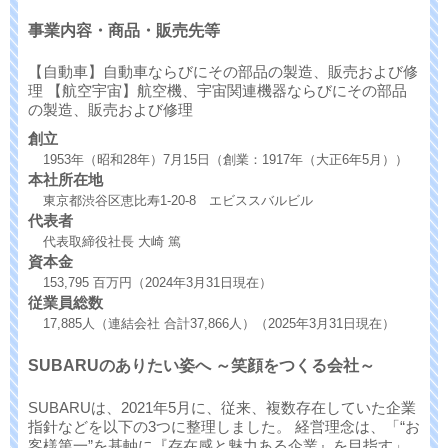
事業内容・商品・販売先等
【自動車】自動車ならびにその部品の製造、販売および修
理 【航空宇宙】航空機、宇宙関連機器ならびにその部品
の製造、販売および修理
創立
1953年（昭和28年）7月15日（創業：1917年（大正6年5月））
本社所在地
東京都渋谷区恵比寿1-20-8 エビススバルビル
代表者
代表取締役社長 大崎 篤
資本金
153,795 百万円（2024年3月31日現在）
従業員総数
17,885人（連結会社 合計37,866人）（2025年3月31日現在）
SUBARUのありたい姿へ ～笑顔をつくる会社～
SUBARUは、2021年5月に、従来、複数存在していた企業
指針などを以下の3つに整理しました。 経営理念は、「“お
客様第一”を基軸に『存在感と魅力ある企業』を目指す」