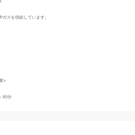
区
Pガスを供給しています。
業>
：60分