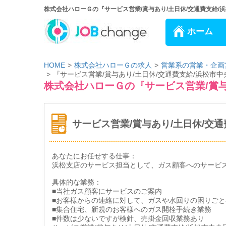
株式会社ハローＧの『サービス営業/賞与あり/土日休/交通費支給/浜
ホーム
HOME
株式会社ハローＧの求人
営業系の営業・企画
『サービス営業/賞与あり/土日休/交通費支給/浜松市
株式会社ハローＧの『サービス営業/賞与
サービス営業/賞与あり/土日休/交
あなたにお任せする仕事：
浜松支店のサービス担当として、ガス顧客へのサービ
具体的な業務：
■当社ガス顧客にサービスのご案内
■お客様からの連絡に対して、ガスや水回りの困りごと
■集合住宅、新規のお客様へのガス開栓手続き業務
■件数は少ないですが検針、売掛金回収業務あり