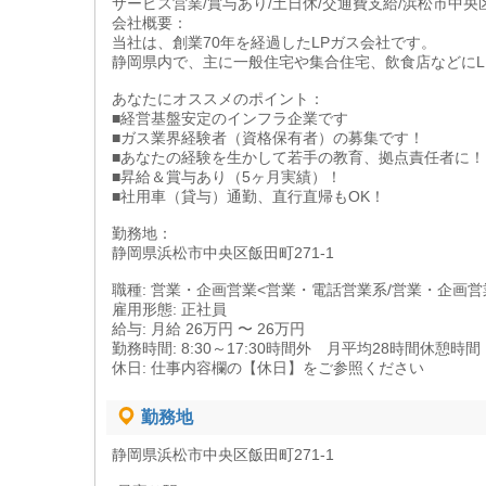
サービス営業/賞与あり/土日休/交通費支給/浜松市中央
会社概要：
当社は、創業70年を経過したLPガス会社です。
静岡県内で、主に一般住宅や集合住宅、飲食店などにL
あなたにオススメのポイント：
■経営基盤安定のインフラ企業です
■ガス業界経験者（資格保有者）の募集です！
■あなたの経験を生かして若手の教育、拠点責任者に！
■昇給＆賞与あり（5ヶ月実績）！
■社用車（貸与）通勤、直行直帰もOK！
勤務地：
静岡県浜松市中央区飯田町271-1
職種: 営業・企画営業<営業・電話営業系/営業・企画営
雇用形態: 正社員
給与: 月給 26万円 〜 26万円
勤務時間: 8:30～17:30時間外 月平均28時間休憩時間
休日: 仕事内容欄の【休日】をご参照ください
勤務地
静岡県浜松市中央区飯田町271-1