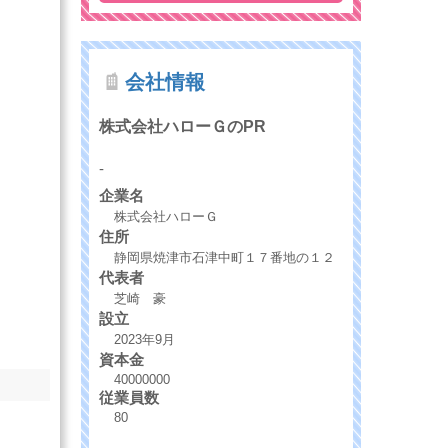
会社情報
株式会社ハローＧのPR
-
企業名
株式会社ハローＧ
住所
静岡県焼津市石津中町１７番地の１２
代表者
芝崎 豪
設立
2023年9月
資本金
40000000
従業員数
80