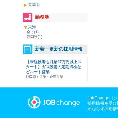
営業系
勤務地
東海
全て(
1
)
静岡県(1)
新着・更新の採用情報
【未経験者も月給27万円以上ス
タート】ガス設備の定期点検な
どルート営業
静岡県 / 営業・企画営業
JobChan
採用情報を受け
かならず採用情