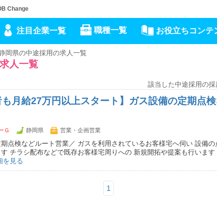
Change
職種一覧
注目企業一覧
お役立ちコンテ
静岡県の中途採用の求人一覧
求人一覧
該当した中途採用の採
者も月給27万円以上スタート】ガス設備の定期点
ーＧ
静岡県
営業・企画営業
期点検などルート営業／ ガスを利用されているお客様宅へ伺い 設備の
す チラシ配布などで既存お客様宅周りへの 新規開拓や提案も行います
細を見る
1