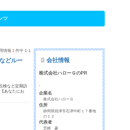
ンツ
用情報
1
件中 1-1
会社情報
検などルー
株式会社ハローＧのPR
-
点検など定期訪
 【あなたにお
企業名
株式会社ハローＧ
住所
静岡県焼津市石津中町１７番地
の１２
代表者
芝崎 豪