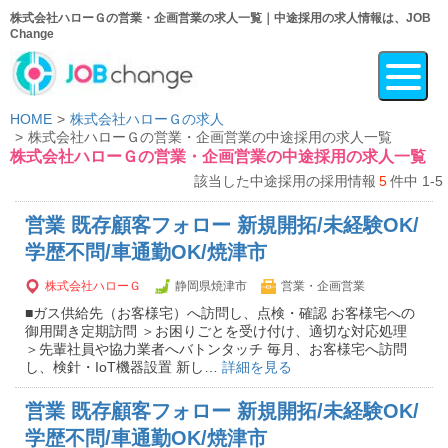
株式会社ハローＧの営業・企画営業の求人一覧｜中途採用の求人情報は、JOB
Change
HOME
株式会社ハローＧの求人
株式会社ハローＧの営業・企画営業の中途採用の求人一覧
株式会社ハローＧの営業・企画営業の中途採用の求人一覧
該当した中途採用の採用情報
5
件中 1-5
営業 既存顧客フォロー 新規開拓/未経験OK/
学歴不問/車通勤OK/焼津市
株式会社ハローＧ
静岡県焼津市
営業・企画営業
■ガス供給先（お客様宅）へ訪問し、点検・確認 お客様宅への
御用聞き定期訪問 ＞お困りごとを受け付け、適切な対応処理
＞先輩社員や協力業者へバトンタッチ 毎月、お客様宅へ訪問
し、検針・IoT機器設置 新し…
詳細を見る
営業 既存顧客フォロー 新規開拓/未経験OK/
学歴不問/車通勤OK/焼津市