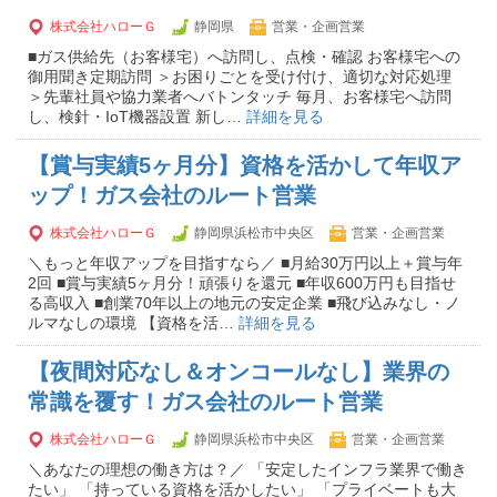
株式会社ハローＧ
静岡県
営業・企画営業
■ガス供給先（お客様宅）へ訪問し、点検・確認 お客様宅への
御用聞き定期訪問 ＞お困りごとを受け付け、適切な対応処理
＞先輩社員や協力業者へバトンタッチ 毎月、お客様宅へ訪問
し、検針・IoT機器設置 新し…
詳細を見る
【賞与実績5ヶ月分】資格を活かして年収ア
ップ！ガス会社のルート営業
株式会社ハローＧ
静岡県浜松市中央区
営業・企画営業
＼もっと年収アップを目指すなら／ ■月給30万円以上＋賞与年
2回 ■賞与実績5ヶ月分！頑張りを還元 ■年収600万円も目指せ
る高収入 ■創業70年以上の地元の安定企業 ■飛び込みなし・ノ
ルマなしの環境 【資格を活…
詳細を見る
【夜間対応なし＆オンコールなし】業界の
常識を覆す！ガス会社のルート営業
株式会社ハローＧ
静岡県浜松市中央区
営業・企画営業
＼あなたの理想の働き方は？／ 「安定したインフラ業界で働き
たい」 「持っている資格を活かしたい」 「プライベートも大