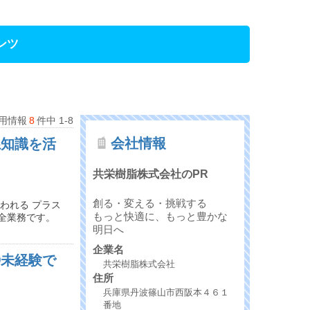
ンツ
用情報
8
件中 1-8
会社情報
系知識を活
共栄樹脂株式会社のPR
創る・変える・挑戦する
われる プラス
もっと快適に、もっと豊かな
全業務です。
明日へ
企業名
◎未経験で
共栄樹脂株式会社
住所
兵庫県丹波篠山市西阪本４６１
番地