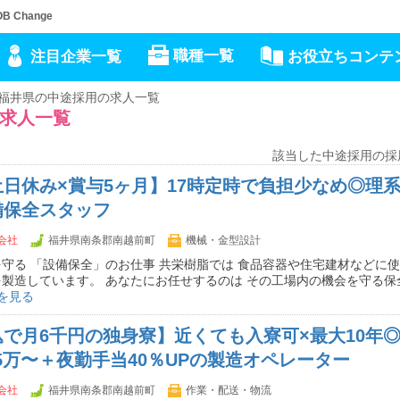
Change
職種一覧
注目企業一覧
お役立ちコンテ
福井県の中途採用の求人一覧
求人一覧
該当した中途採用の採
日休み×賞与5ヶ月】17時定時で負担少なめ◎理
備保全スタッフ
会社
福井県南条郡南越前町
機械・金型設計
守る 「設備保全」のお仕事 共栄樹脂では 食品容器や住宅建材などに使
製造しています。 あなたにお任せするのは その工場内の機会を守る保
を見る
で月6千円の独身寮】近くても入寮可×最大10年
.5万〜＋夜勤手当40％UPの製造オペレーター
会社
福井県南条郡南越前町
作業・配送・物流