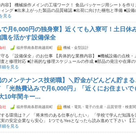
内容】 機械操作メインの工場ワーク！ 食品パッケージ用シートを作りま
ィング ■出来上がった製品の品質確認 ■出荷に向けた梱包と準備 ■設
を見る
で月6,000円の独身寮】近くても入寮可！土日休み
知識を活かす設備保全
会社
福井県南条郡南越前町
機械・金型設計
守る 「設備保全」のお仕事 【具体的な業務内容】 ■機械設備の点検・メ
査と修理対応 ■計画的な修理スケジュールの作成 ■部品の発注や在庫の管
詳細を見る
械のメンテナンス技術職】＼貯金がどんどん貯まる
 「光熱費込みで月6,000円」「近くにお住まいで
10年間キー...
会社
福井県南条郡南越前町
機械・電気・電子の生産・品質管理・検査関
する環境は？／ 「将来性のある仕事がしたい」 「学校で学んだ知識を
実の安定企業なら安心」 1つでもYesとなったら読み進めて下さい 【
詳細を見る