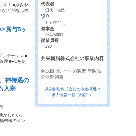
代表者
す！ ■厚さや
田伏 儀浩
備の定期的な点検
設立
1973年11月
×賞与5ヶ
資本金
264750000
従業員数
290
ンテナンス ■
共栄樹脂株式会社の事業内容
理 ■PCを使
合成樹脂シートの製造 新製品
の研究開発
、神待遇の
も入寮
共栄樹脂株式会社の中途採用の
求人情報一覧（8案件）
連
活かしたい」
工場機械のメン