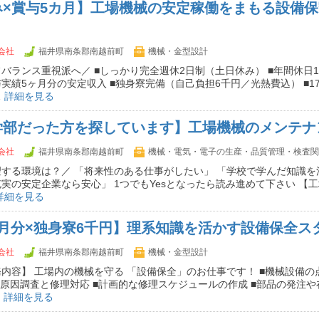
み×賞与5カ月】工場機械の安定稼働をまもる設備
会社
福井県南条郡南越前町
機械・金型設計
バランス重視派へ／ ■しっかり完全週休2日制（土日休み） ■年間休日1
賞与実績5ヶ月分の安定収入 ■独身寮完備（自己負担6千円／光熱費込） ■1
…
詳細を見る
学部だった方を探しています】工場機械のメンテナ
会社
福井県南条郡南越前町
機械・電気・電子の生産・品質管理・検査関
する環境は？／ 「将来性のある仕事がしたい」 「学校で学んだ知識を
実の安定企業なら安心」 1つでもYesとなったら読み進めて下さい 【
詳細を見る
月分×独身寮6千円】理系知識を活かす設備保全ス
会社
福井県南条郡南越前町
機械・金型設計
内容】 工場内の機械を守る 「設備保全」のお仕事です！ ■機械設備の
の原因調査と修理対応 ■計画的な修理スケジュールの作成 ■部品の発注
…
詳細を見る