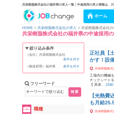
共栄樹脂株式会社の福井県の求人一覧｜中途採用の求人情報は、JOB 
ホーム
HOME
共栄樹脂株式会社の求人
共栄樹脂株式会社の
共栄樹脂株式会社の福井県の中途採用の
絞り込み条件
正社員【土
（会社）共栄樹脂株式会社
かす！設
条件を外す
（都道府県）福井県
条件を外す
共栄樹脂株式
工場内の機械を
チックシートを
フリーワード
【 具体…
詳細
検索
【光熱費込
も月給25
職種
共栄樹脂株式