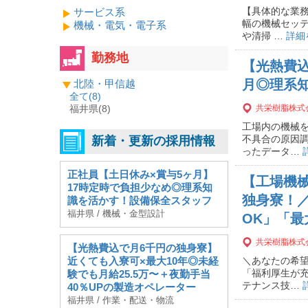
【具体的な業務
サービス系
幅の機械セッテ
機械・電気・電子系
や清掃 …
詳細
勤務地
【光熱費込
月◎理系
北陸・甲信越
全て(
8
)
福井県(8)
共栄樹脂株式
工場内の機械を
不具合の原因調
新着・更新の採用情報
ったデータ…
正社員【土日休み×賞与5ヶ月】
【工場機
17時定時で負担少なめ◎理系知
独身寮！／
識を活かす！設備保全スタッフ
福井県 / 機械・金型設計
OK」「最大
共栄樹脂株式
【光熱費込で月6千円の独身寮】
近くても入寮可×最大10年◎未経
＼あなたの希望
「福利厚生が充
験でも月給25.5万〜＋夜勤手当
テナンス技…
40％UPの製造オペレーター
福井県 / 作業・配送・物流