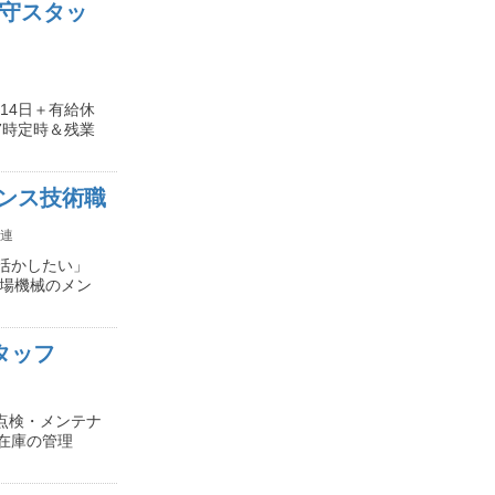
保守スタッ
14日＋有給休
7時定時＆残業
ンス技術職
連
活かしたい」
工場機械のメン
タッフ
点検・メンテナ
や在庫の管理