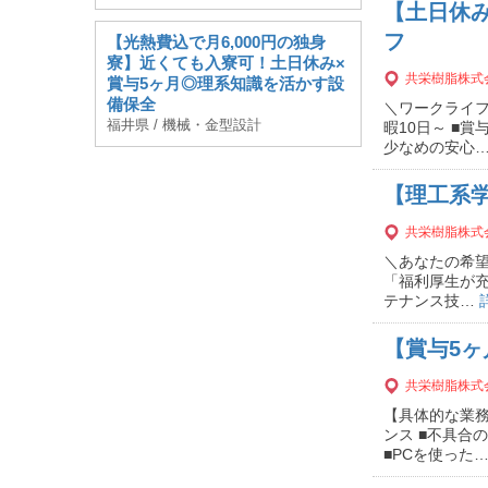
【土日休
フ
【光熱費込で月6,000円の独身
寮】近くても入寮可！土日休み×
共栄樹脂株式
賞与5ヶ月◎理系知識を活かす設
備保全
＼ワークライフ
福井県 / 機械・金型設計
暇10日～ ■
少なめの安心
【理工系
共栄樹脂株式
＼あなたの希望
「福利厚生が充
テナンス技…
【賞与5ヶ
共栄樹脂株式
【具体的な業務
ンス ■不具合
■PCを使った