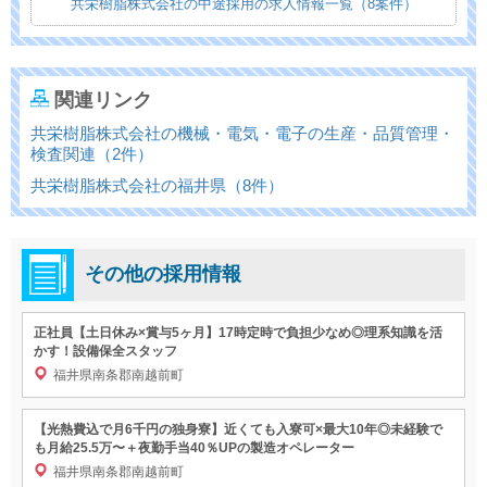
共栄樹脂株式会社の中途採用の求人情報一覧（8案件）
関連リンク
共栄樹脂株式会社の機械・電気・電子の生産・品質管理・
検査関連（2件）
共栄樹脂株式会社の福井県（8件）
その他の採用情報
正社員【土日休み×賞与5ヶ月】17時定時で負担少なめ◎理系知識を活
かす！設備保全スタッフ
福井県南条郡南越前町
【光熱費込で月6千円の独身寮】近くても入寮可×最大10年◎未経験で
も月給25.5万〜＋夜勤手当40％UPの製造オペレーター
福井県南条郡南越前町