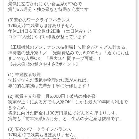
景気に左右されにくい食品系が中心で
賞与5カ月分・独身寮など待遇が充実です
(3)安心のワークライフバランス
17時定時で残業もほぼありません
年休114日＆完全週休2日制（土日休み）と
コツコツ続けやすい環境が整っています
【工場機械のメンテナンス技術職】＼貯金がどんどん貯まる、
神待遇の独身寮！／ 「光熱費込みで月6,000円」「近くにお住
まいでも入寮OK」「最大10年間キープ可能」！
【共栄樹脂の働きやすさ3ポイント】
(1) 未経験者歓迎
学校で学んだ電気や物理の知識があれば、
専門的な業務は先輩が丁寧に研修します！
(2) 家賃＋光熱費＝月6,000円！破格の独身寮
実家が近くにある方でも入寮OK！しかも最大10年間も利用で
きるため、
将来に向けた貯金も100万円単位でどんどん貯まります。
賞与も「前年実績5カ月分」と、生活の安定感は抜群です。
(3) 安心のワークライフバランス
17時定時で残業もほぼありません。