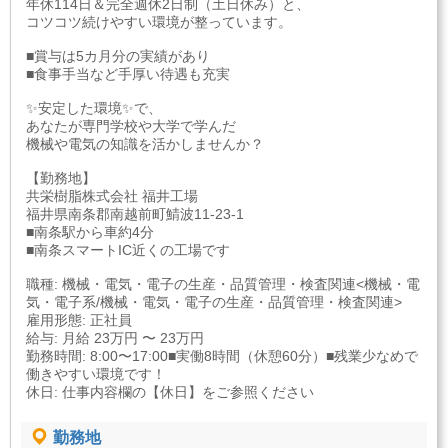
年休114日＆完全週休2日制（土日休み）と、
コツコツ続けやすい環境が整っています。
■賞与は5カ月分の実績があり
■食事手当など手厚い待遇も充実
✨安定した環境✨で、
あなたが専門学校や大学で学んだ
機械や電気の知識を活かしませんか？
【勤務地】
共栄樹脂株式会社 福井工場
福井県南条郡南越前町鯖波11-23-1
■南条駅から車約4分
■南条スマートIC近くの工場です
職種: 機械・電気・電子の生産・品質管理・検査関連<機械・電
気・電子系/機械・電気・電子の生産・品質管理・検査関連>
雇用形態: 正社員
給与: 月給 23万円 〜 23万円
勤務時間: 8:00〜17:00■実働8時間（休憩60分）■残業少なめで
働きやすい環境です！
休日: 仕事内容欄の【休日】をご参照ください
勤務地