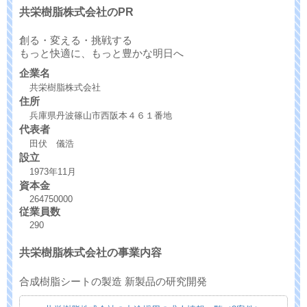
共栄樹脂株式会社のPR
創る・変える・挑戦する
もっと快適に、もっと豊かな明日へ
企業名
共栄樹脂株式会社
住所
兵庫県丹波篠山市西阪本４６１番地
代表者
田伏 儀浩
設立
1973年11月
資本金
264750000
従業員数
290
共栄樹脂株式会社の事業内容
合成樹脂シートの製造 新製品の研究開発