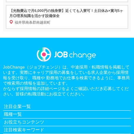
【光熱費込で月6,000円の独身寮】近くても入寮可！土日休み×賞与5ヶ
月◎理系知識を活かす設備保全
福井県南条郡南越前町
JobChange（ジョブチェンジ）は、中途採用・転職情報を掲載して
います。実際にキャリア採用の募集をしている求人企業から採用情
報を受け取り、職種や 勤務地でお仕事を検索できるように、事務局
で検索用の情報を追加しています。
かならず採用情報の詳細ページをよくご確認いただき応募してくだ
さい。皆様の転職活動にお役立てください。
注目企業一覧
職種一覧
お役立ちコンテンツ
注目検索キーワード