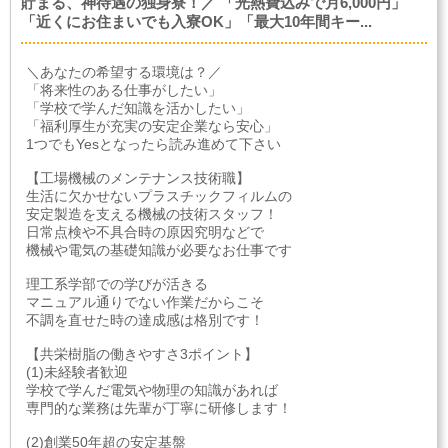
貯まる、神待遇の独身寮！／ 「光熱費込みで月6,000円」
「近くにお住まいでも入寮OK」「最大10年間キー...
＼あなたの希望する環境は？／
「将来性のある仕事がしたい」
「学校で学んだ知識を活かしたい」
「福利厚生が充実の安定企業なら安心」
1つでもYesとなったら読み進めて下さい
【工場機械のメンテナンス技術職】
生活に欠かせないプラスチックフィルムの
安定製造を支える機械の技術スタッフ！
日常点検や不具合時の原因究明などで
機械や電気の基礎知識が必要なお仕事です
理工系学部での学びが活きる
マニュアル通りでない作業だからこそ
不調を直せた時の達成感は格別です！
【共栄樹脂の働きやすさ3ポイント】
(1)未経験者歓迎
学校で学んだ電気や物理の知識があれば
専門的な業務は先輩が丁寧に研修します！
(2)創業50年超の安定基盤