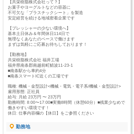
【共栄樹脂株式会社って？】
お菓子やヨーグルトなどの容器に
不可欠な「プラスチックシート」を製造
安定経営を続ける地域密着企業です
【プレッシャーの少ない環境へ】
基本土日休み＆年間休日114日で
無理なくあなたのペースで働けます
まずは気軽にご応募お待ちしております！
【勤務地】
共栄樹脂株式会社 福井工場
福井県南条郡南越前町鯖波11-23-1
■南条駅から車約4分
■南条スマートIC近くの工場です
職種: 機械・金型設計<機械・電気・電子系/機械・金型設計>
雇用形態: 正社員
給与: 月給 23万円 〜 23万円
勤務時間: 8:00〜17:00■実働8時間（休憩60分）■残業少なめで
働きやすい環境です！
休日: 仕事内容欄の【休日】をご参照ください
勤務地