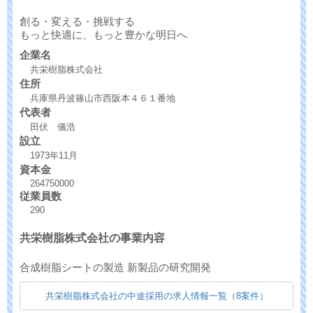
創る・変える・挑戦する
もっと快適に、もっと豊かな明日へ
企業名
共栄樹脂株式会社
住所
兵庫県丹波篠山市西阪本４６１番地
代表者
田伏 儀浩
設立
1973年11月
資本金
264750000
従業員数
290
共栄樹脂株式会社の事業内容
合成樹脂シートの製造 新製品の研究開発
共栄樹脂株式会社の中途採用の求人情報一覧（8案件）