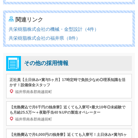
関連リンク
共栄樹脂株式会社の機械・金型設計（4件）
共栄樹脂株式会社の福井県（8件）
その他の採用情報
正社員【土日休み×賞与5ヶ月】17時定時で負担少なめ◎理系知識を活
かす！設備保全スタッフ
福井県南条郡南越前町
【光熱費込で月6千円の独身寮】近くても入寮可×最大10年◎未経験で
も月給25.5万〜＋夜勤手当40％UPの製造オペレーター
福井県南条郡南越前町
【光熱費込で月6,000円の独身寮】近くても入寮可！土日休み×賞与5ヶ