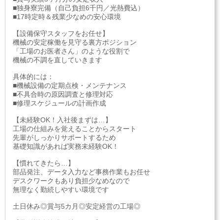
■独身寮完備（自己負担6千円／光熱費込）
■17時定時＆残業少なめの安心環境
【設備保守スタッフをお任せ】
機械の安定稼働を見守る裏方ポジション
「工場のお医者さん」のような役割で
機械の不調を直していきます
具体的には：
■機械設備の定期点検・メンテナンス
■不具合時の原因調査と修理対応
■修理スケジュールの計画作成
【未経験OK！入社後まずは…】
工場の仕組みを覚えることからスタート
先輩がしっかりサポートするため
基礎知識があれば実務未経験OK！
【慣れてきたら…】
部品発注、データ入力など事務作業もお任せ
デスクワークもあり負担少なめなので
無理なく勤続しやすい環境です
土日休み◎賞与5カ月◎安定経営の工場◎