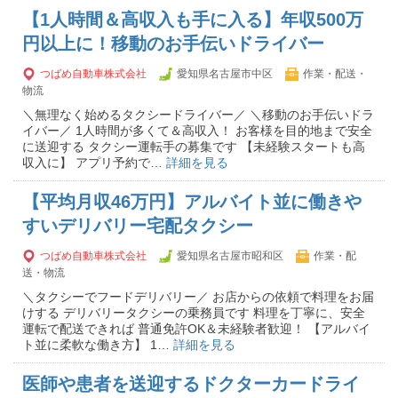
【1人時間＆高収入も手に入る】年収500万
円以上に！移動のお手伝いドライバー
つばめ自動車株式会社
愛知県名古屋市中区
作業・配送・
物流
＼無理なく始めるタクシードライバー／ ＼移動のお手伝いドラ
イバー／ 1人時間が多くて＆高収入！ お客様を目的地まで安全
に送迎する タクシー運転手の募集です 【未経験スタートも高
収入に】 アプリ予約で…
詳細を見る
【平均月収46万円】アルバイト並に働きや
すいデリバリー宅配タクシー
つばめ自動車株式会社
愛知県名古屋市昭和区
作業・配
送・物流
＼タクシーでフードデリバリー／ お店からの依頼で料理をお届
けする デリバリータクシーの乗務員です 料理を丁寧に、安全
運転で配送できれば 普通免許OK＆未経験者歓迎！ 【アルバイ
ト並に柔軟な働き方】 1…
詳細を見る
医師や患者を送迎するドクターカードライ