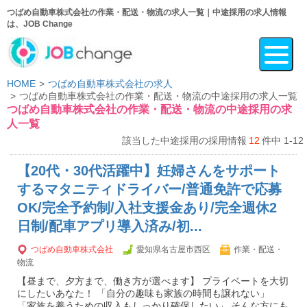
つばめ自動車株式会社の作業・配送・物流の求人一覧｜中途採用の求人情報
は、JOB Change
HOME
つばめ自動車株式会社の求人
つばめ自動車株式会社の作業・配送・物流の中途採用の求人一覧
つばめ自動車株式会社の作業・配送・物流の中途採用の求
人一覧
該当した中途採用の採用情報
12
件中 1-12
【20代・30代活躍中】妊婦さんをサポート
するマタニティドライバー/普通免許で応募
OK/完全予約制/入社支援金あり/完全週休2
日制/配車アプリ導入済み/初...
つばめ自動車株式会社
愛知県名古屋市西区
作業・配送・
物流
【昼まで、夕方まで、働き方が選べます】 プライベートを大切
にしたいあなた！ 「自分の趣味も家族の時間も譲れない」
「家族を養うための収入もしっかり確保したい」 そんな方にも