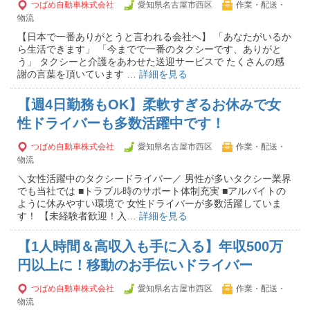
つばめ自動車株式会社
愛知県名古屋市西区
作業・配送・
物流
【日本で一番ありがとうと言われる会社へ】 「あなたがいるか
ら生活できます」 「今までで一番のタクシーです、ありがと
う」 タクシーと介護をあわせた送迎サービスで たくさんの感
謝の言葉を頂いています …
詳細を見る
【週4日勤務もOK】柔軟すぎるお休みで女
性ドライバーも多数活躍中です！
つばめ自動車株式会社
愛知県名古屋市西区
作業・配送・
物流
＼女性活躍中のタクシードライバー／ 男性が多いタクシー業界
でも当社では ■トラブル時のサポート体制充実 ■アルバイトの
ように休みやすい環境で 女性ドライバーが多数活躍していま
す！ 【未経験者歓迎！入…
詳細を見る
【1人時間＆高収入も手に入る】年収500万
円以上に！移動のお手伝いドライバー
つばめ自動車株式会社
愛知県名古屋市西区
作業・配送・
物流