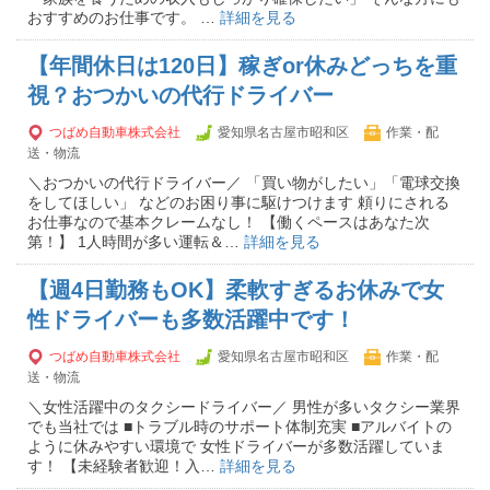
おすすめのお仕事です。 …
詳細を見る
【年間休日は120日】稼ぎor休みどっちを重
視？おつかいの代行ドライバー
つばめ自動車株式会社
愛知県名古屋市昭和区
作業・配
送・物流
＼おつかいの代行ドライバー／ 「買い物がしたい」「電球交換
をしてほしい」 などのお困り事に駆けつけます 頼りにされる
お仕事なので基本クレームなし！ 【働くペースはあなた次
第！】 1人時間が多い運転＆…
詳細を見る
【週4日勤務もOK】柔軟すぎるお休みで女
性ドライバーも多数活躍中です！
つばめ自動車株式会社
愛知県名古屋市昭和区
作業・配
送・物流
＼女性活躍中のタクシードライバー／ 男性が多いタクシー業界
でも当社では ■トラブル時のサポート体制充実 ■アルバイトの
ように休みやすい環境で 女性ドライバーが多数活躍していま
す！ 【未経験者歓迎！入…
詳細を見る