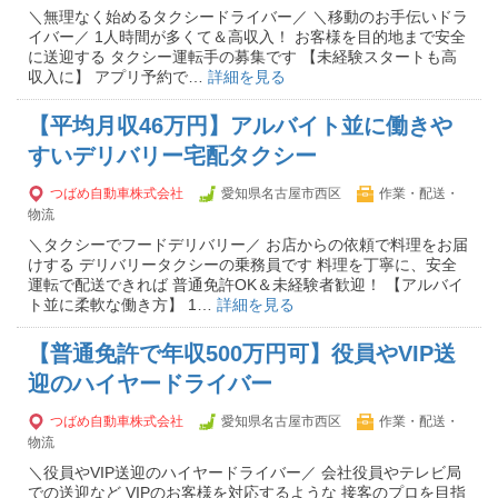
＼無理なく始めるタクシードライバー／ ＼移動のお手伝いドラ
イバー／ 1人時間が多くて＆高収入！ お客様を目的地まで安全
に送迎する タクシー運転手の募集です 【未経験スタートも高
収入に】 アプリ予約で…
詳細を見る
【平均月収46万円】アルバイト並に働きや
すいデリバリー宅配タクシー
つばめ自動車株式会社
愛知県名古屋市西区
作業・配送・
物流
＼タクシーでフードデリバリー／ お店からの依頼で料理をお届
けする デリバリータクシーの乗務員です 料理を丁寧に、安全
運転で配送できれば 普通免許OK＆未経験者歓迎！ 【アルバイ
ト並に柔軟な働き方】 1…
詳細を見る
【普通免許で年収500万円可】役員やVIP送
迎のハイヤードライバー
つばめ自動車株式会社
愛知県名古屋市西区
作業・配送・
物流
＼役員やVIP送迎のハイヤードライバー／ 会社役員やテレビ局
での送迎など VIPのお客様を対応するような 接客のプロを目指