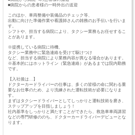
■病院からの患者様の一時外出の送迎
このほか、車両整備や装備品のチェック等、
出動に向けた準備作業や看護師さんの雑務のお手伝いを行いま
す。
シフトや、担当する病院により、タクシー業務もお任せするこ
とがあります。
※提携している病院に待機、
タクシー業務中に緊急連絡を受けて駆けつけ
など、担当する病院により業務内容が異なる場合があります。
※基本的にはホットライン（緊急連絡）があるまでは院内勤務
です。
【入社後は…】
ドクターカードライバーの仕事は、多くの皆様の命に関わる重
要なお仕事のため、より洗練された運転技術が必要になりま
す。
まずはタクシードライバーとしてしっかりと運転技術を磨き、
ステップアップを目指しましょう！
社内基準をしっかりと満たすことができたら、救急車車両講習
などの専門研修ののち、ドクターカードライバーデビューとな
ります。