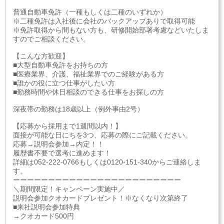
普通自動車免許（一種もしくは二種のいずれか）
※二種免許は入社後に会社のバックアップありで取得可能
※免許取得から間もない方も、研修開始部署考慮などいたしま
すのでご相談ください。
【こんな方歓迎】
■大型自動車免許をお持ちの方
■医療業界、介護、福祉業界でのご経験がある方
■誰かの役に立つ仕事がしたい方
■勤務時間や休日相談のできる仕事をお探しの方
深夜帯の勤務は18歳以上（例外事由2号）
【応募から採用まで1週間以内！】
面接が可能な日にちを3つ、応募の際にご記載ください。
応募→説明会参加→内定！！
履歴書不要で選考に進めます！
詳細は052-222-0766もしくは0120-151-340からご連絡しま
す。
ーーーーーーーーーーーーーーーーーーーーーーーー
＼期間限定！キャンペーン実施中／
説明会参加クオカードプレゼント！※なくなり次第終了
■来社説明会参加特典
→クオカード500円