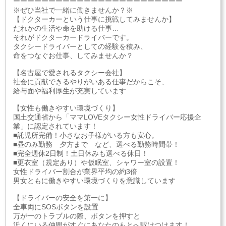
ーーーーーーーーーーーーーーーーーーーーーーーー
※ぜひ当社で一緒に働きませんか？※
【ドクターカーという仕事に挑戦してみませんか】
だれかの生活や命を助ける仕事…
それがドクターカードライバーです。
タクシードライバーとしての経験を積み、
命をつなぐお仕事、してみませんか？
【名古屋で愛されるタクシー会社】
社会に貢献できるやりがいある仕事だからこそ、
給与面や福利厚生が充実しています
【女性も働きやすい環境づくり】
国土交通省から「ママLOVEタクシー女性ドライバー応援企
業」に認定されています！
■託児所完備！小さなお子様がいる方も安心。
■昼のみ勤務 夕方まで など、選べる勤務時間帯！
■完全週休2日制！土日休みも選べる休日！
■更衣室（規定あり）や仮眠室、シャワー室の設置！
女性ドライバー割合が業界平均の約3倍
男女ともに働きやすい環境づくりを意識しています
【ドライバーの安全を第一に】
全車両にSOSボタンを設置
万が一のトラブルの際、ボタンを押すと
近くにいる仲間がすぐにあなたのもとへ駆けつけます！