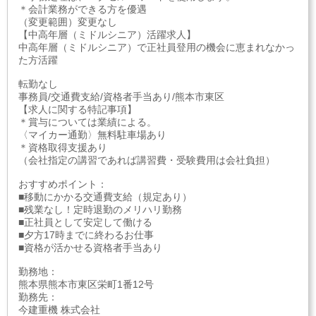
＊会計業務ができる方を優遇
（変更範囲）変更なし
【中高年層（ミドルシニア）活躍求人】
中高年層（ミドルシニア）で正社員登用の機会に恵まれなかっ
た方活躍
転勤なし
事務員/交通費支給/資格者手当あり/熊本市東区
【求人に関する特記事項】
＊賞与については業績による。
〈マイカー通勤〉無料駐車場あり
＊資格取得支援あり
（会社指定の講習であれば講習費・受験費用は会社負担）
おすすめポイント：
■移動にかかる交通費支給（規定あり）
■残業なし！定時退勤のメリハリ勤務
■正社員として安定して働ける
■夕方17時までに終わるお仕事
■資格が活かせる資格者手当あり
勤務地：
熊本県熊本市東区栄町1番12号
勤務先：
今建重機 株式会社