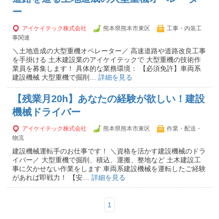
ー
アイケイテック株式会社
熊本県熊本市東区
工事・内装工
事関連
＼土地造成の大型重機オペレーター／ 高速道路や道路改良工事
を手掛ける 土木建設業のアイケイテックで 大型重機の技術作
業員を募集します！ 具体的な業務環境： 【必須免許】車両系
建設機械 大型重機で掘削…
詳細を見る
【残業月20h】あなたの経験が欲しい！建設
機械ドライバー
アイケイテック株式会社
熊本県熊本市東区
作業・配送・
物流
建設機械運転手のお仕事です！ ＼資格を活かす建設機械のドラ
イバー／ 大型重機で掘削、積込、運搬、整地など 土木建設工
事に欠かせない作業をします 車両系建設機械を運転したご経験
があれば即戦力！ 【安…
詳細を見る
1