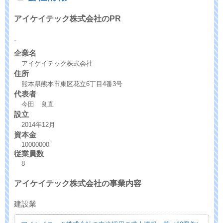
アイケイテック株式会社のPR
-
企業名
アイケイテック株式会社
住所
熊本県熊本市東区花立6丁目4番3号
代表者
今田 良直
設立
2014年12月
資本金
10000000
従業員数
8
アイケイテック株式会社の事業内容
建設業