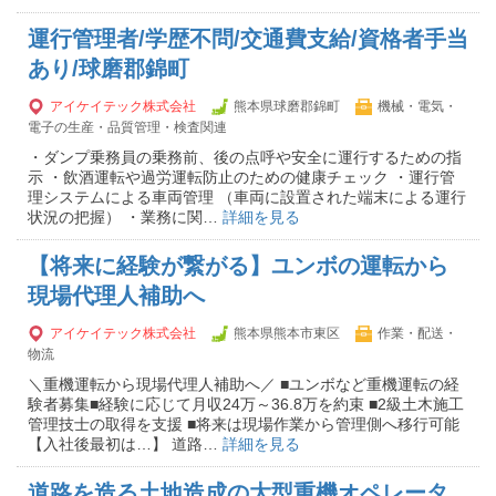
運行管理者/学歴不問/交通費支給/資格者手当
あり/球磨郡錦町
アイケイテック株式会社
熊本県球磨郡錦町
機械・電気・
電子の生産・品質管理・検査関連
・ダンプ乗務員の乗務前、後の点呼や安全に運行するための指
示 ・飲酒運転や過労運転防止のための健康チェック ・運行管
理システムによる車両管理 （車両に設置された端末による運行
状況の把握） ・業務に関…
詳細を見る
【将来に経験が繋がる】ユンボの運転から
現場代理人補助へ
アイケイテック株式会社
熊本県熊本市東区
作業・配送・
物流
＼重機運転から現場代理人補助へ／ ■ユンボなど重機運転の経
験者募集■経験に応じて月収24万～36.8万を約束 ■2級土木施工
管理技士の取得を支援 ■将来は現場作業から管理側へ移行可能
【入社後最初は…】 道路…
詳細を見る
道路を造る土地造成の大型重機オペレータ