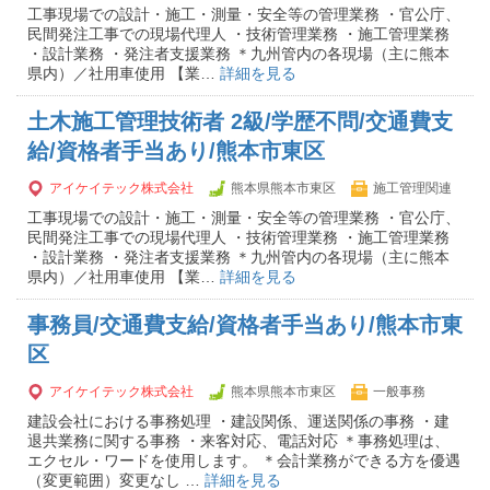
工事現場での設計・施工・測量・安全等の管理業務 ・官公庁、
民間発注工事での現場代理人 ・技術管理業務 ・施工管理業務
・設計業務 ・発注者支援業務 ＊九州管内の各現場（主に熊本
県内）／社用車使用 【業…
詳細を見る
土木施工管理技術者 2級/学歴不問/交通費支
給/資格者手当あり/熊本市東区
アイケイテック株式会社
熊本県熊本市東区
施工管理関連
工事現場での設計・施工・測量・安全等の管理業務 ・官公庁、
民間発注工事での現場代理人 ・技術管理業務 ・施工管理業務
・設計業務 ・発注者支援業務 ＊九州管内の各現場（主に熊本
県内）／社用車使用 【業…
詳細を見る
事務員/交通費支給/資格者手当あり/熊本市東
区
アイケイテック株式会社
熊本県熊本市東区
一般事務
建設会社における事務処理 ・建設関係、運送関係の事務 ・建
退共業務に関する事務 ・来客対応、電話対応 ＊事務処理は、
エクセル・ワードを使用します。 ＊会計業務ができる方を優遇
（変更範囲）変更なし …
詳細を見る