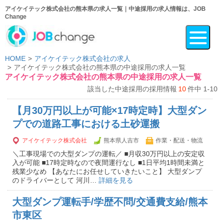
アイケイテック株式会社の熊本県の求人一覧｜中途採用の求人情報は、JOB
Change
HOME
アイケイテック株式会社の求人
アイケイテック株式会社の熊本県の中途採用の求人一覧
アイケイテック株式会社の熊本県の中途採用の求人一覧
該当した中途採用の採用情報
10
件中 1-10
【月30万円以上が可能×17時定時】大型ダン
プでの道路工事における土砂運搬
アイケイテック株式会社
熊本県人吉市
作業・配送・物流
＼工事現場での大型ダンプの運転／ ■月収30万円以上の安定収
入が可能 ■17時定時なので夜間運行なし ■1日平均1時間未満と
残業少なめ 【あなたにお任せしていきたいこと】 大型ダンプ
のドライバーとして 河川…
詳細を見る
大型ダンプ運転手/学歴不問/交通費支給/熊本
市東区